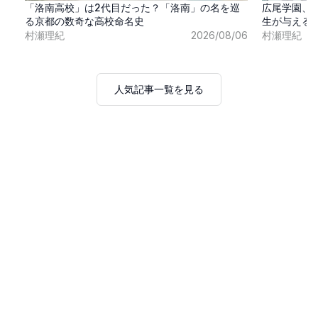
「洛南高校」は2代目だった？「洛南」の名を巡
広尾学園、
る京都の数奇な高校命名史
生が与える
村瀬理紀
2026/08/06
村瀬理紀
人気記事一覧を見る