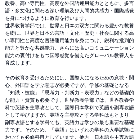
教養、高い専門性、高度な外国語運用能力とともに、多言
語・多文化に関わる深い理解及び人間的共感力・国際感覚
を身につけるように教育を行います。

世界教養学部では、世界と日本の双方に関わる豊かな教養
を礎に、世界と日本の言語・文化・歴史・社会に関する高
い専門性と高度な言語運用能力を身につけ、鋭利な批判的
能力と豊かな共感能力、さらには高いコミュニケーション
能力の裏付けをもつ国際感覚を備えたグローバル教養人を
育成します。

その教育を受けるためには、国際人になるための意欲・関
心、外国語を学ぶ意志が必要ですが、学修の基礎となる
「知識・技能」「思考力・判断力・表現力」などの基礎的
な能力・資質も必要です。世界教養学部では、世界教養学
科で英語を主専攻として、国際日本学科で英語を副専攻語
として学びますが、英語を主専攻とする学科はもとより、
副専攻語とする学科でも、英語力は学びの最も重要な基礎
力です。そのため、「英語」はいずれの学科の入学試験に
おいても必修科目としています。他方、日本語を主専攻語