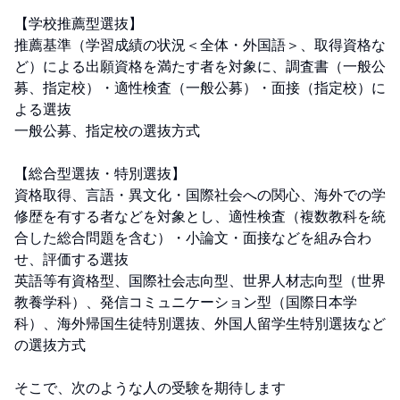
【学校推薦型選抜】

推薦基準（学習成績の状況＜全体・外国語＞、取得資格な
ど）による出願資格を満たす者を対象に、調査書（一般公
募、指定校）・適性検査（一般公募）・面接（指定校）に
よる選抜

一般公募、指定校の選抜方式

【総合型選抜・特別選抜】

資格取得、言語・異文化・国際社会への関心、海外での学
修歴を有する者などを対象とし、適性検査（複数教科を統
合した総合問題を含む）・小論文・面接などを組み合わ
せ、評価する選抜

英語等有資格型、国際社会志向型、世界人材志向型（世界
教養学科）、発信コミュニケーション型（国際日本学
科）、海外帰国生徒特別選抜、外国人留学生特別選抜など
の選抜方式

そこで、次のような人の受験を期待します
