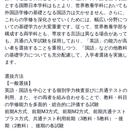
とする国際日本学科はもとより、世界教養学科においても
外国語学修の基礎となる国語力は欠かせません。さらに、
これらの学修を深化させていくためには、幅広い分野につ
いての基礎学力が大変重要です。従って、世界教養学部を
構成する両学科とも、専攻する言語は異なる場合があって
も、共通の入学試験を採用しており、「英語」の能力が高
い者を選抜することを重視しつつ、「国語」などの他教科
の基礎学力についても充分配慮して、入学者選抜を実施し
ます。

選抜方法

【一般選抜】

英語・国語を中心とする個別学力検査並びに共通テストの
利用、また、その両者を組み合わせることで、教科・科目
の学修能力を多面的・総合的に評価する試験

前期A方式、前期M3方式、前期M2方式、前期共通テスト
プラス方式、共通テスト利用前期（3教科・5教科）・後
期（2教科）、後期の各試験
