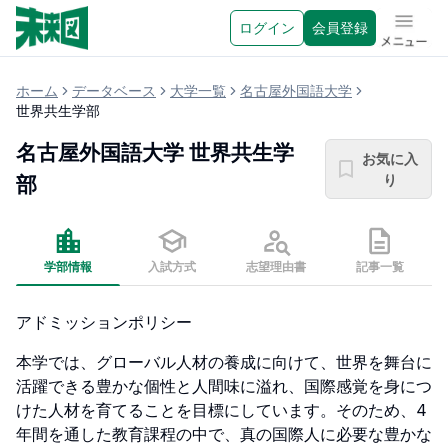
ログイン
会員登録
メニュ
ホーム
データベース
大学一覧
名古屋外国語大学
世界共生学部
名古屋外国語大学
世界共生学
お気に入
り
部
学部情報
入試方式
志望理由書
記事一覧
アドミッションポリシー
本学では、グローバル人材の養成に向けて、世界を舞台に
活躍できる豊かな個性と人間味に溢れ、国際感覚を身につ
けた人材を育てることを目標にしています。そのため、4
年間を通した教育課程の中で、真の国際人に必要な豊かな