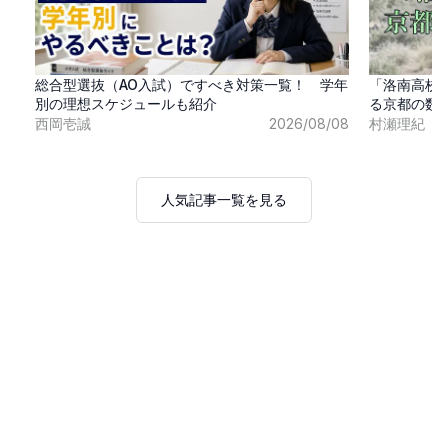
総合型選抜（AO入試）ですべき対策一覧！ 学年
「洛南高校
別の理想スケジュールも紹介
る京都の数
西岡壱誠
2026/08/08
村瀬理紀
人気記事一覧を見る