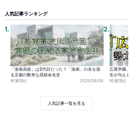
人気記事ランキング
1
.
2
.
「洛南高校」は2代目だった？「洛南」の名を巡
広尾学園、
る京都の数奇な高校命名史
生が与える
村瀬理紀
2026/08/06
村瀬理紀
人気記事一覧を見る