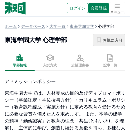
ログイン
会員登録
メニュ
ホーム
データベース
大学一覧
東海学園大学
心理学部
東海学園大学
心理学部
お気に入り
学部情報
入試方式
志望理由書
記事一覧
アドミッションポリシー
東海学園大学では、人材養成の目的及びディプロマ・ポリ
シー（卒業認定・学位授与方針）・カリキュラム・ポリシ
ー（教育課程編成・実施方針）に定める教育を受けるため
に必要な資質を備えた人を求めます。 また、本学の建学
の精神「勤倹誠実」と教育の理念「共生(ともいき)」を理
解し、主体的に学び、創造し続ける意欲を持ち、多様な人