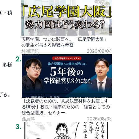
き・積
広尾学園、ついに関西へ。「広尾学園大阪」
の誕生が与える影響を考察
村瀬理紀
2026/08/04
2
.
、多様
る。

【決裁者のための、意思決定材料をお渡しす
る90分】校長・理事のための「経営としての
総合型選抜」セミナー
孫辰洋
2026/08/03
3
.