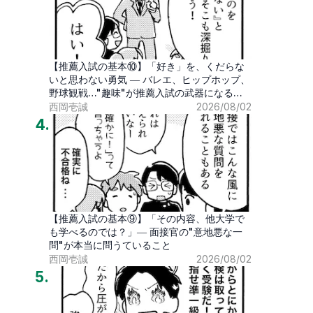
【推薦入試の基本⑩】「好き」を、くだらな
いと思わない勇気 ― バレエ、ヒップホップ、
野球観戦…"趣味"が推薦入試の武器になる時
代
西岡壱誠
2026/08/02
4
.
【推薦入試の基本⑨】「その内容、他大学で
も学べるのでは？」― 面接官の"意地悪な一
問"が本当に問うていること
西岡壱誠
2026/08/02
5
.