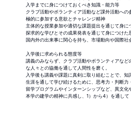
入学までに身につけておくべき知識・能力等

クラブ活動やボランティア活動など課外活動への
極的に参加する意欲とチャレンジ精神

主体的な授業参加や適切な課題提出を通じて身につ
探求的な学びとその成果発表を通じて身につけた思
国内外の出来事に関心を持ち、市場動向や国際社会
入学後に求められる態度等

講義のみならず、クラブ活動やボランティアなど
な人々との協働を通して人間性を磨く。

入学後も講義や課題に真剣に取り組むことで、知
生涯を通して学び続けるために、思考力・判断力・
留学プログラムやインターンシップなど、異文化
本学の建学の精神に共感し、1）から4）を通して