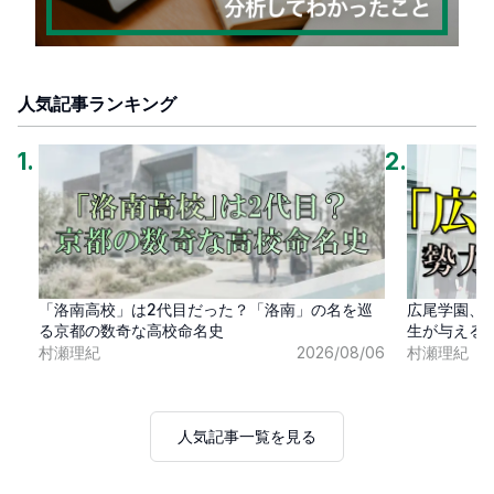
人気記事ランキング
1
.
2
.
「洛南高校」は2代目だった？「洛南」の名を巡
広尾学園、
る京都の数奇な高校命名史
生が与える
村瀬理紀
2026/08/06
村瀬理紀
人気記事一覧を見る