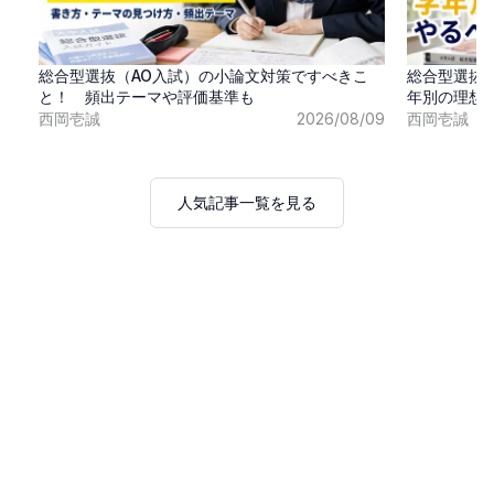
総合型選抜（AO入試）の小論文対策ですべきこ
総合型選抜
と！ 頻出テーマや評価基準も
年別の理想
西岡壱誠
2026/08/09
西岡壱誠
人気記事一覧を見る