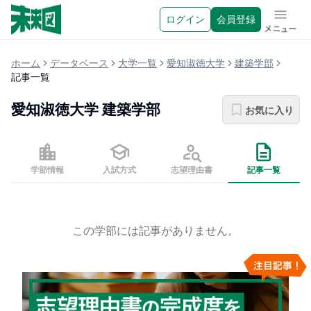
ログイン
会員登録
メニュ
ホーム
データベース
大学一覧
愛知淑徳大学
建築学部
記事一覧
愛知淑徳大学
建築学部
お気に入り
学部情報
入試方式
志望理由書
記事一覧
この学部には記事がありません。