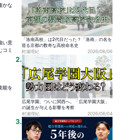
確かな
「洛南高校」は2代目だった？「洛南」の名を
強い意
巡る京都の数奇な高校命名史
むコミ
村瀬理紀
2026/08/06
2
.
技能を
広尾学園、ついに関西へ。「広尾学園大阪」
の誕生が与える影響を考察
村瀬理紀
2026/08/04
3
.