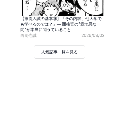
【推薦入試の基本⑨】「その内容、他大学で
も学べるのでは？」― 面接官の"意地悪な一
問"が本当に問うていること
西岡壱誠
2026/08/02
人気記事一覧を見る