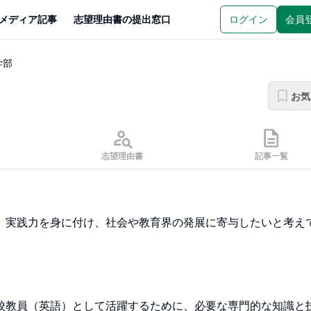
メディア記事
志望理由書の提出窓口
ログイン
会員
学部
お気
志望理由書
記事一覧
、実践力を身に付け、社会や教育界の発展に寄与したいと考え
校教員（英語）として活躍するために、必要な専門的な知識と