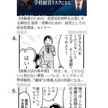
【決裁者のための、意思決定材料をお渡しす
る90分】校長・理事のための「経営としての
総合型選抜」セミナー
孫辰洋
2026/08/03
4
.
【推薦入試の基本⑩】「好き」を、くだらな
いと思わない勇気 ― バレエ、ヒップホップ、
野球観戦…"趣味"が推薦入試の武器になる時
代
西岡壱誠
2026/08/02
5
.