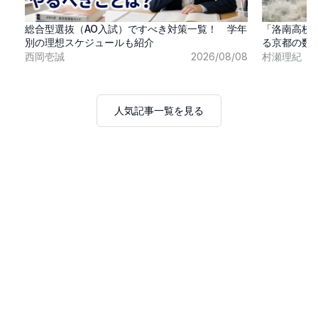
総合型選抜（AO入試）ですべき対策一覧！ 学年
「洛南高校
別の理想スケジュールも紹介
る京都の数
西岡壱誠
2026/08/08
村瀬理紀
人気記事一覧を見る