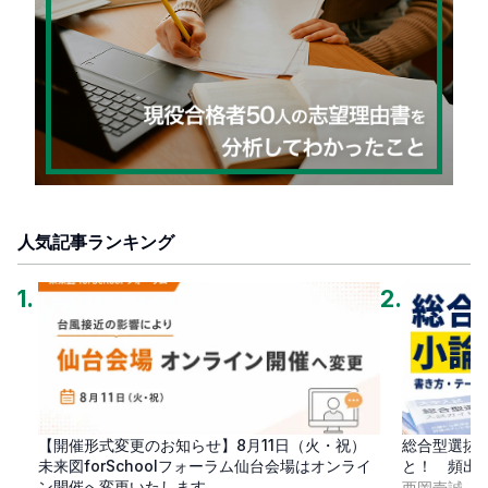
人気記事ランキング
1
.
2
.
【開催形式変更のお知らせ】8月11日（火・祝）
総合型選抜
未来図forSchoolフォーラム仙台会場はオンライ
と！ 頻出
ン開催へ変更いたします
西岡壱誠