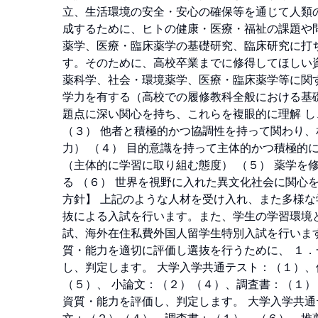
立、生活環境の安全・安心の確保等を通じて人類
成するために、ヒトの健康・医療・福祉の課題や
薬学、医療・臨床薬学の基礎研究、臨床研究に打
す。そのために、高校卒業までに修得してほしい資
薬科学、社会・環境薬学、医療・臨床薬学等に関
学力を有する（高校での履修教科全般における基礎
題点に深い関心を持ち、これらを複眼的に理解 し
（３） 他者と積極的かつ協調性を持って関わり
力） （４） 目的意識を持って主体的かつ積極的
（主体的に学習に取り組む態度） （５） 薬学を
る （６） 世界を視野に入れた異文化社会に関心
方針】 上記のような人材を受け入れ、また多様
抜による入試を行います。また、学生の学習環境
試、海外在住私費外国人留学生特別入試を行います
質・能力を適切に評価し選抜を行うために、 １
し、判定します。 大学入学共通テスト：（１）
（５）、 小論文：（２）（４）、調査書：（１）
資質・能力を評価し、判定します。 大学入学共