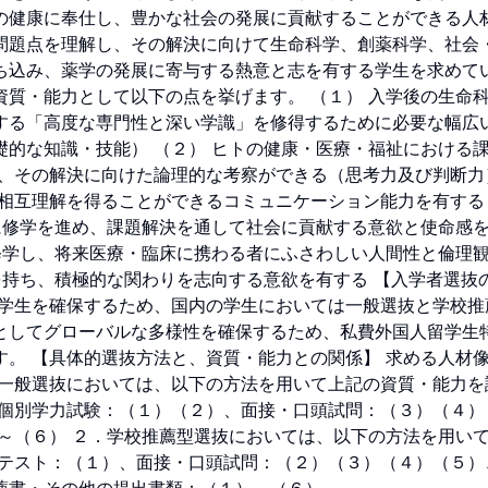
の健康に奉仕し、豊かな社会の発展に貢献することができる人
問題点を理解し、その解決に向けて生命科学、創薬科学、社会
ち込み、薬学の発展に寄与する熱意と志を有する学生を求めて
質・能力として以下の点を挙げます。 （１） 入学後の生命
する「高度な専門性と深い学識」を修得するために必要な幅広
的な知識・技能） （２） ヒトの健康・医療・福祉における
、その解決に向けた論理的な考察ができる（思考力及び判断力）
、相互理解を得ることができるコミュニケーション能力を有する
に修学を進め、課題解決を通して社会に貢献する意欲と使命感
修学し、将来医療・臨床に携わる者にふさわしい人間性と倫理
を持ち、積極的な関わりを志向する意欲を有する 【入学者選抜
な学生を確保するため、国内の学生においては一般選抜と学校推
としてグローバルな多様性を確保するため、私費外国人留学生
。 【具体的選抜方法と、資質・能力との関係】 求める人材
．一般選抜においては、以下の方法を用いて上記の資質・能力を
、個別学力試験：（１）（２）、面接・口頭試問：（３）（４）
～（６） ２．学校推薦型選抜においては、以下の方法を用い
通テスト：（１）、面接・口頭試問：（２）（３）（４）（５）