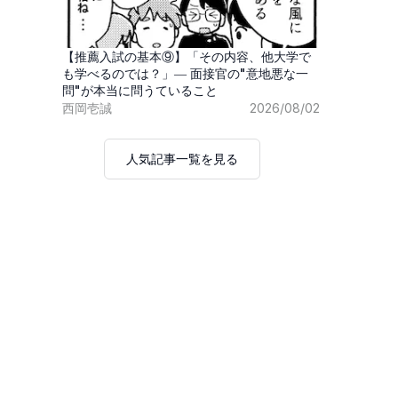
【推薦入試の基本⑨】「その内容、他大学で
も学べるのでは？」― 面接官の"意地悪な一
問"が本当に問うていること
西岡壱誠
2026/08/02
人気記事一覧を見る