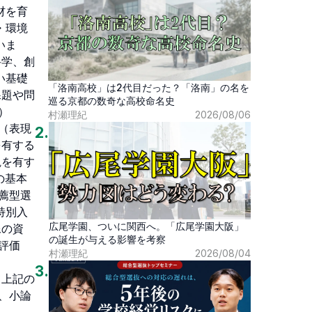
材を育
・環境
いま
科学、創
い基礎
「洛南高校」は2代目だった？「洛南」の名を
課題や問
巡る京都の数奇な高校命名史
 
村瀬理紀
2026/08/06
（表現
2
.
を有する
観を有す
の基本
薦型選
特別入
広尾学園、ついに関西へ。「広尾学園大阪」
像の資
の誕生が与える影響を考察
評価
村瀬理紀
2026/08/04
3
.
て上記の
、小論