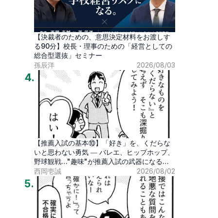
【決裁者のための、意思決定材料をお渡しす
る90分】校長・理事のための「経営としての
総合型選抜」セミナー
孫辰洋
2026/08/03
4
.
【推薦入試の基本⑩】「好き」を、くだらな
いと思わない勇気 ― バレエ、ヒップホップ、
野球観戦…"趣味"が推薦入試の武器になる時
代
西岡壱誠
2026/08/02
5
.