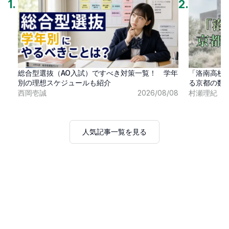
1
.
2
.
総合型選抜（AO入試）ですべき対策一覧！ 学年
「洛南高校
別の理想スケジュールも紹介
る京都の数
西岡壱誠
2026/08/08
村瀬理紀
人気記事一覧を見る