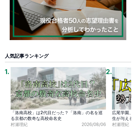
人気記事ランキング
1
.
2
.
「洛南高校」は2代目だった？「洛南」の名を巡
広尾学園、
る京都の数奇な高校命名史
生が与える
村瀬理紀
2026/08/06
村瀬理紀