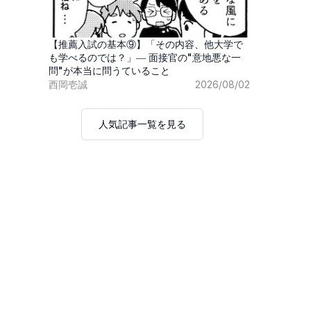
【推薦入試の基本⑨】「その内容、他大学で
も学べるのでは？」― 面接官の"意地悪な一
問"が本当に問うていること
西岡壱誠
2026/08/02
人気記事一覧を見る