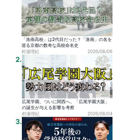
「洛南高校」は2代目だった？「洛南」の名を
巡る京都の数奇な高校命名史
村瀬理紀
2026/08/06
2
.
広尾学園、ついに関西へ。「広尾学園大阪」
の誕生が与える影響を考察
村瀬理紀
2026/08/04
3
.