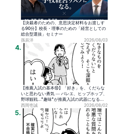
【決裁者のための、意思決定材料をお渡しす
る90分】校長・理事のための「経営としての
総合型選抜」セミナー
孫辰洋
2026/08/03
4
.
【推薦入試の基本⑩】「好き」を、くだらな
いと思わない勇気 ― バレエ、ヒップホップ、
野球観戦…"趣味"が推薦入試の武器になる時
代
西岡壱誠
2026/08/02
5
.