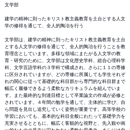
文学部

建学の精神に則ったキリスト教主義教育を土台とする人文
学の修得を通じて、全人的陶冶を行う

文学部は、建学の精神に則ったキリスト教主義教育を土台
とする人文学の修得を通じて、全人的陶冶を行うことを教
育理念としています。多様な領域にまたがる人文学の教
育・研究のために、文学部は文化歴史学科、総合心理科学
科、文学言語学科の３学科で構成され、さらに１１の専修
に区分されていますが、どの専修に所属しても学生それぞ
れの関心に従って基礎的な科目群から専門的な科目群まで
幅広く履修できるよう柔軟なカリキュラムを組んでいま
す。また最終的な到達目標として卒業論文の作成が必修と
されています。４年間の勉学を通して、主体的に学び、自
ら問題を見出し追究していく姿勢が重要です。高等学校の
学習においても、基本的な科目全般にわたって基礎学力を
充実させるとともに、幅広く客観的な視野と、先入観や画