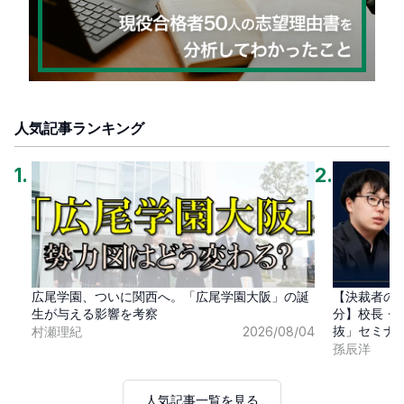
人気記事ランキング
1
.
2
.
広尾学園、ついに関西へ。「広尾学園大阪」の誕
【決裁者の
生が与える影響を考察
分】校長・
抜」セミナ
村瀬理紀
2026/08/04
孫辰洋
人気記事一覧を見る