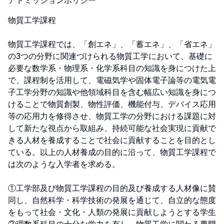
アドミッションポリシー
物質工学課程

物質工学課程では、「創エネ」、「蓄エネ」、「省エネ」
の3つの分野に関連づけられる物質工学において、基礎に
必要な数学系・物理系・化学系科目の知識を身につけた上
で、課程制を活用して、電磁気学や固体電子論等の電気電
子工学分野の知識や他領域科目を含む幅広い知識を身につ
けることで物質創製、物性評価、機能付与、デバイス応用
等の応用力を修得させ、物質工学の分野における課題に対
して新たな視点から取組み、持続可能な社会実現に貢献で
きる人材を養成することで社会に貢献することを目的とし
ている。以上の人材養成の目的に沿って、物質工学課程で
は次のような入学者を求める。

①工学部及び物質工学課程の目的及び養成する人材像に賛
同し、自然科学・科学技術の発展を通じて、自立的な態度
をもって社会・文化・人類の発展に貢献しようとする学生
