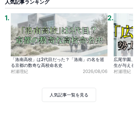
人気記事ランキング
1
.
2
.
「洛南高校」は2代目だった？「洛南」の名を巡
広尾学園、
る京都の数奇な高校命名史
生が与える
村瀬理紀
2026/08/06
村瀬理紀
人気記事一覧を見る