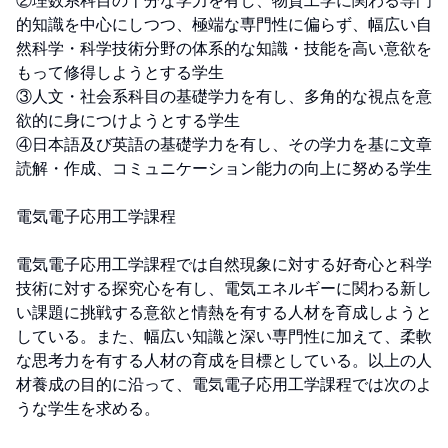
②理数系科目の十分な学力を有し、物質工学に関わる専門
的知識を中心にしつつ、極端な専門性に偏らず、幅広い自
然科学・科学技術分野の体系的な知識・技能を高い意欲を
もって修得しようとする学生

③人文・社会系科目の基礎学力を有し、多角的な視点を意
欲的に身につけようとする学生

④日本語及び英語の基礎学力を有し、その学力を基に文章
読解・作成、コミュニケーション能力の向上に努める学生

電気電子応用工学課程

電気電子応用工学課程では自然現象に対する好奇心と科学
技術に対する探究心を有し、電気エネルギーに関わる新し
い課題に挑戦する意欲と情熱を有する人材を育成しようと
している。また、幅広い知識と深い専門性に加えて、柔軟
な思考力を有する人材の育成を目標としている。以上の人
材養成の目的に沿って、電気電子応用工学課程では次のよ
うな学生を求める。
