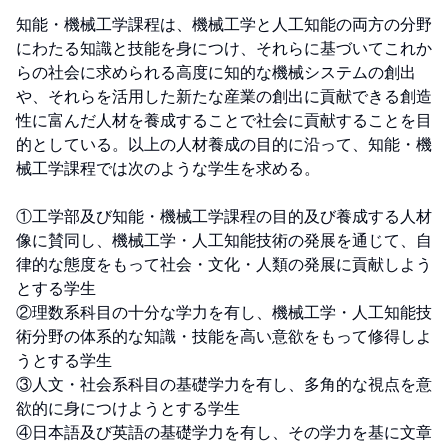
知能・機械工学課程は、機械工学と人工知能の両方の分野
にわたる知識と技能を身につけ、それらに基づいてこれか
らの社会に求められる高度に知的な機械システムの創出
や、それらを活用した新たな産業の創出に貢献できる創造
性に富んだ人材を養成することで社会に貢献することを目
的としている。以上の人材養成の目的に沿って、知能・機
械工学課程では次のような学生を求める。

①工学部及び知能・機械工学課程の目的及び養成する人材
像に賛同し、機械工学・人工知能技術の発展を通じて、自
律的な態度をもって社会・文化・人類の発展に貢献しよう
とする学生

②理数系科目の十分な学力を有し、機械工学・人工知能技
術分野の体系的な知識・技能を高い意欲をもって修得しよ
うとする学生

③人文・社会系科目の基礎学力を有し、多角的な視点を意
欲的に身につけようとする学生

④日本語及び英語の基礎学力を有し、その学力を基に文章