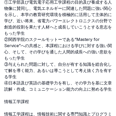
①工学部及び電気電子応用工学課程の目的及び養成する人
物像に賛同し、電気エネルギーに関連した問題に強い関心
を示し、本学の教育研究環境を積極的に活用して主体的に
学び、近い将来、省電力パワーエレクトロニクスの分野で
創造的役割を果たす人材へと成長していこうとする意志を
もった学生

②関西学院のスクールモットーである“Mastery for 
Service”への共感と、本課程における学びに対する強い関
心、そして、その学びを通した人間的成長への強い意欲を
もった学生

③与えられた問題に対して、自分が有する知識を総合化し
て解を導く能力、あるいは導こうとして考え抜く力を有す
る学生

④日本語及び英語の基礎学力を有し、その学力を基に文章
読解・作成、コミュニケーション能力の向上に努める学生

情報工学課程

情報工学課程は、情報技術に関する専門知識とプログラミ