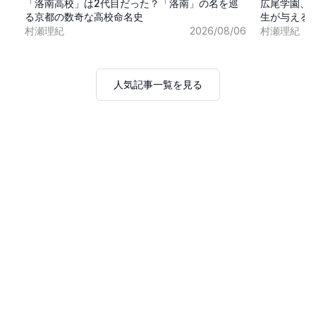
「洛南高校」は2代目だった？「洛南」の名を巡
広尾学園、
る京都の数奇な高校命名史
生が与える
村瀬理紀
2026/08/06
村瀬理紀
人気記事一覧を見る