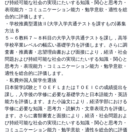
び持続可能な社会の実現にたいする知識・関心と思考力・
表現能力・コミュニケーション能力・勉学意欲・適性を総
合的に評価します。

・学校推薦型選抜Ⅱ(大学入学共通テストを課すもの)募集
方法 B

５～６教科７～８科目の大学入学共通テストを課し，高等
学校卒業レベルの幅広い基礎学力を評価します。さらに調
査書・推薦書・志望理由書および面接により，経済・社会
問題および持続可能な社会の実現にたいする知識・関心と
思考力・表現能力・コミュニケーション能力・勉学意欲・
適性を総合的に評価します。

・私費外国人留学生選抜

日本留学試験とＴＯＥＦＬまたはＴＯＥＩＣの成績提出を
課し，入学後の学修に必要な基礎学力と日本語能力・英語
能力を評価します。また小論文により，経済学部における
学修に必要な知識・思考力・読解力・文章表現力を評価し
ます。さらに書類審査と面接により，経済・社会問題およ
び持続可能な社会の実現にたいする知識・関心と思考力・
コミュニケーション能力・勉学意欲・適性を総合的に評価