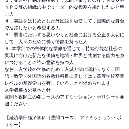
３．発言や行動が積極的で，民間企業，官公庁，ＮＧＯや
ＮＰＯ等の組織の中でリーダー的な役割を果たしたいと望
む人

４．英語をはじめとした外国語を駆使して，国際的な舞台
で活躍したいと希望する人

５．弱者にたいする思いやりと社会における公正を大切に
して，人々のために働く情熱を持った人

６. 本学部での主体的な学修を通じて，持続可能な社会の
実現に向けた新たな価値を地域・世界と共創する能力を身
につけることに強い意欲を持つ人

なお，入学後の学修のため，入試方法に関わりなく，国
語・数学・外国語の各教科科目に関しては，高等学校卒業
レベルの基礎学力を有していることが求められます。

入学者選抜の基本方針

昼間と夜間主の各コースのアドミッション・ポリシーを参
照ください。

【経済学部経済学科（昼間コース） アドミッション・ポ
リシー】
