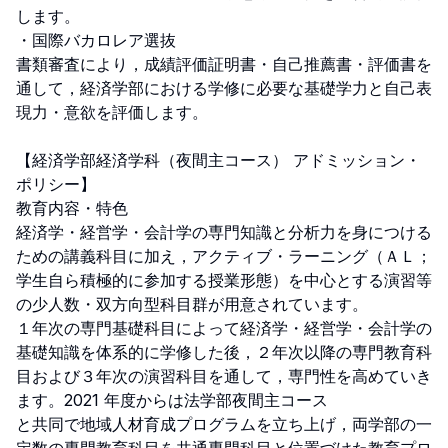
します。

・国際バカロレア選抜

書類審査により，成績評価証明書・自己推薦書・評価書を
通して，経済学部における学修に必要な基礎学力と自己表
現力・意欲を評価します。

【経済学部経済学科（夜間主コース） アドミッション・
ポリシー】

教育内容・特色

経済学・経営学・会計学の専門知識と分析力を身につける
ための講義科目に加え，アクティブ・ラーニング（ＡＬ；
学生自ら積極的に参加する授業形態）を中心とする演習等
の少人数・双方向型科目群が用意されています。

１年次の専門基礎科目によって経済学・経営学・会計学の
基礎知識を体系的に学修した後，２年次以降の専門教育科
目および３年次の演習科目を通して，専門性を高めていき
ます。2021 年度からは法学部夜間主コース

と共同で地域人材育成プログラムを立ち上げ，両学部の一