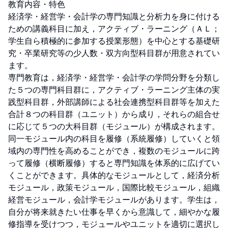
教育内容・特色

経済学・経営学・会計学の専門知識と分析力を身に付ける
ための講義科目に加え，アクティブ・ラーニング（ＡＬ；
学生自ら積極的に参加する授業形態）を中心とする基礎研
究・卒業研究等の少人数・双方向型科目群が用意されてい
ます。

専門教育は，経済学・経営学・会計学の学問分野を分類し
た５つの専門科目群に，アクティブ・ラーニング主体の実
践型科目群，外部講師による社会連携型科目群等を加えた
合計８つの科目群（ユニット）から成り，それらの組合せ
に応じて５つの大科目群（モジュール）が構成されます。
同一モジュール内の科目を履修（系統履修）していくと領
域内の専門性を高めることができ，複数のモジュールに跨
って履修（横断履修）すると専門知識を体系的に広げてい
くことができます。具体的なモジュールとして，経済分析
モジュール，政策モジュール，国際比較モジュール，組織
経営モジュール，会計学モジュールがあります。学生は，
自分が将来就きたい仕事を早くから意識して，細やかな履
修指導を受けつつ，モジュールやユニットを適切に選択し