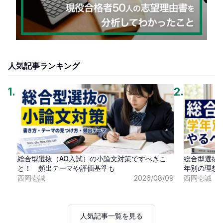
人気記事ランキング
1
.
2
.
総合型選抜（AO入試）の小論文対策ですべきこ
総合型選抜
と！ 頻出テーマや評価基準も
年別の理想
西岡壱誠
2026/08/09
西岡壱誠
人気記事一覧を見る