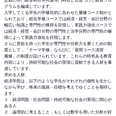
定数の専門教育科目を共通専門科目と位置づけた教育プロ
グラムを編成しています。

入学してくる学生の学修目的に合わせた履修コース制がと
られており，総合学修コースでは経済・経営・会計分野の
幅広い知識と専門性の獲得を目指し，実践力強化コースで
は経済・経営・会計分野の専門性と法学分野の専門性の修
得によって実践力強化を目指します。

さらに意欲を持った学生が専門性や分析力を磨くための制
度として，「テーマ学修」ならびに「昼間コース演習

履修」の制度が設けられています。これらの特色ある教育
内容により，持続可能な社会の実現に貢献できる人材を養
成しています。

求める人材

経済学部は，以下のような学生がそれぞれの個性を生かし
ながら学び，将来の進路・目標を考えてゆくことを期待し
ます。

１．経済問題・社会問題・持続可能な社会の実現に関心が
ある人

２．論理的に考えること，もしくは数学を用いた分析が好