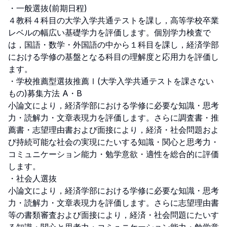
・一般選抜(前期日程)

４教科４科目の大学入学共通テストを課し，高等学校卒業
レベルの幅広い基礎学力を評価します。個別学力検査で
は，国語・数学・外国語の中から１科目を課し，経済学部
における学修の基盤となる科目の理解度と応用力を評価し
ます。

・学校推薦型選抜推薦Ⅰ(大学入学共通テストを課さない
もの)募集方法 A・B

小論文により，経済学部における学修に必要な知識・思考
力・読解力・文章表現力を評価します。さらに調査書・推
薦書・志望理由書および面接により，経済・社会問題およ
び持続可能な社会の実現にたいする知識・関心と思考力・
コミュニケーション能力・勉学意欲・適性を総合的に評価
します。

・社会人選抜

小論文により，経済学部における学修に必要な知識・思考
力・読解力・文章表現力を評価します。さらに志望理由書
等の書類審査および面接により，経済・社会問題にたいす