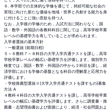
して，人々のために働く情熱を持った人

６. 本学部での主体的な学修を通じて，持続可能な社会の
実現に向けた新たな価値を地域・世界と共創する能力を身
に付けることに強い意欲を持つ人

なお，入学後の学修のため，入試方法に関わりなく，国
語・数学・外国語の各教科科目に関しては，高等学校卒業
レベルの基礎学力を有していることが求められます。

入学者選抜の基本方針

・一般選抜 (前期日程)

５～６教科７～８科目の大学入学共通テストを課し，高等
学校卒業レベルの幅広い基礎学力を評価します。個別学力
検査では，国語・数学・外国語の中から２科目を課し，経
済学部における学修の基盤となる科目の理解度と応用力を
評価します。

・学校推薦型選抜Ⅱ(大学入学共通テストを課すもの)募集
方法 A

４教科４科目の大学入学共通テストを課し，高等学校卒業
レベルの幅広い基礎学力を評価します。さらに調査書・推
薦書・志望理由書および面接により，経済・社会問題およ