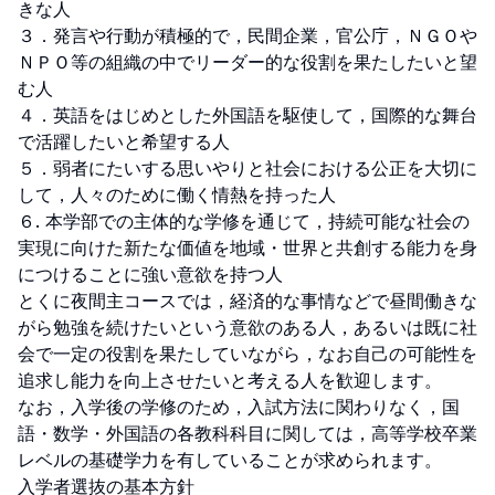
きな人

３．発言や行動が積極的で，民間企業，官公庁，ＮＧＯや
ＮＰＯ等の組織の中でリーダー的な役割を果たしたいと望
む人

４．英語をはじめとした外国語を駆使して，国際的な舞台
で活躍したいと希望する人

５．弱者にたいする思いやりと社会における公正を大切に
して，人々のために働く情熱を持った人

６. 本学部での主体的な学修を通じて，持続可能な社会の
実現に向けた新たな価値を地域・世界と共創する能力を身
につけることに強い意欲を持つ人

とくに夜間主コースでは，経済的な事情などで昼間働きな
がら勉強を続けたいという意欲のある人，あるいは既に社
会で一定の役割を果たしていながら，なお自己の可能性を
追求し能力を向上させたいと考える人を歓迎します。

なお，入学後の学修のため，入試方法に関わりなく，国
語・数学・外国語の各教科科目に関しては，高等学校卒業
レベルの基礎学力を有していることが求められます。

入学者選抜の基本方針
