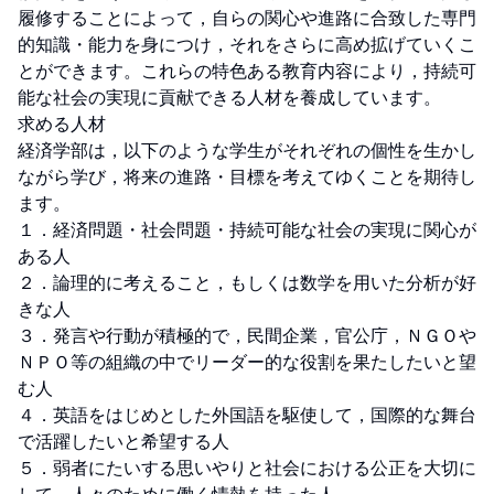
履修することによって，自らの関心や進路に合致した専門
的知識・能力を身につけ，それをさらに高め拡げていくこ
とができます。これらの特色ある教育内容により，持続可
能な社会の実現に貢献できる人材を養成しています。

求める人材

経済学部は，以下のような学生がそれぞれの個性を生かし
ながら学び，将来の進路・目標を考えてゆくことを期待し
ます。

１．経済問題・社会問題・持続可能な社会の実現に関心が
ある人

２．論理的に考えること，もしくは数学を用いた分析が好
きな人

３．発言や行動が積極的で，民間企業，官公庁，ＮＧＯや
ＮＰＯ等の組織の中でリーダー的な役割を果たしたいと望
む人

４．英語をはじめとした外国語を駆使して，国際的な舞台
で活躍したいと希望する人

５．弱者にたいする思いやりと社会における公正を大切に