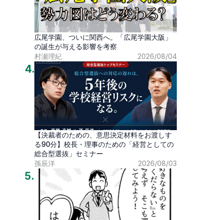
広尾学園、ついに関西へ。「広尾学園大阪」
の誕生が与える影響を考察
村瀬理紀
2026/08/04
4
.
【決裁者のための、意思決定材料をお渡しす
る90分】校長・理事のための「経営としての
総合型選抜」セミナー
孫辰洋
2026/08/03
5
.