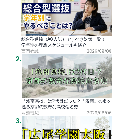
総合型選抜（AO入試）ですべき対策一覧！
学年別の理想スケジュールも紹介
西岡壱誠
2026/08/08
2
.
「洛南高校」は2代目だった？「洛南」の名を
巡る京都の数奇な高校命名史
村瀬理紀
2026/08/06
3
.