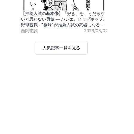
【推薦入試の基本⑩】「好き」を、くだらな
いと思わない勇気 ― バレエ、ヒップホップ、
野球観戦…"趣味"が推薦入試の武器になる時
代
西岡壱誠
2026/08/02
人気記事一覧を見る