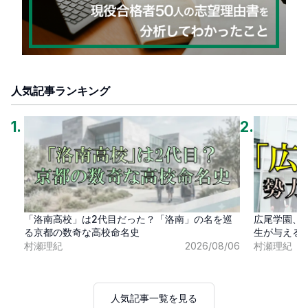
人気記事ランキング
1
.
2
.
「洛南高校」は2代目だった？「洛南」の名を巡
広尾学園、
る京都の数奇な高校命名史
生が与える
村瀬理紀
2026/08/06
村瀬理紀
人気記事一覧を見る