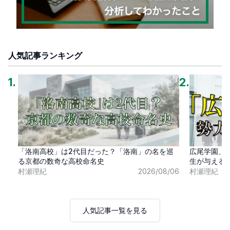
人気記事ランキング
1
.
2
.
「洛南高校」は2代目だった？「洛南」の名を巡
広尾学園、
る京都の数奇な高校命名史
生が与える
村瀬理紀
2026/08/06
村瀬理紀
人気記事一覧を見る