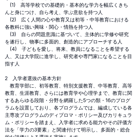
　(1)　高等学校での基礎的・基本的な学力を幅広くきち
んと身につけ、自ら考え、学ぶ意欲を持つ人

　(2)　広く人間の心や教育又は初等・中等教育における
各教科に強い興味・関心・情熱を持つ人

　(3)　自らの問題意識に基づいて、主体的に学修や研究
を遂行し、物事に多面的、創造的にアプローチする人

　(4)　子どもを愛し、将来、教員になることを希望する
人、又は大学院に進学し、研究者や専門家になることを目
指す人

2　入学者選抜の基本方針

　教育学部に、初等教育、特別支援教育、中等教育、高等
教育、生涯教育、さらには教育学や心理学まで、教育に関
するあらゆる段階・分野を網羅した5つの類・16のプログ
ラムを設置しており、各プログラムでは、編成している各
主専攻プログラムのディプロマ・ポリシー及びカリキュラ
ム・ポリシーを踏まえ、入学者に求める能力やその評価方
法を「学力の3要素」と関連付けて明示し、多面的・総合