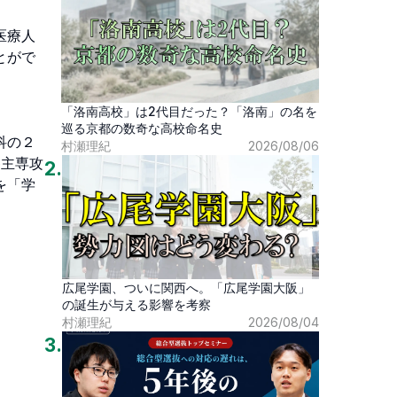
医療人
とがで
「洛南高校」は2代目だった？「洛南」の名を
巡る京都の数奇な高校命名史
科の２
村瀬理紀
2026/08/06
各主専攻
2
.
を「学
広尾学園、ついに関西へ。「広尾学園大阪」
の誕生が与える影響を考察
村瀬理紀
2026/08/04
3
.