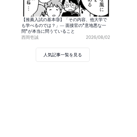
【推薦入試の基本⑨】「その内容、他大学で
も学べるのでは？」― 面接官の"意地悪な一
問"が本当に問うていること
西岡壱誠
2026/08/02
人気記事一覧を見る