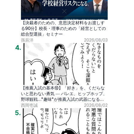
【決裁者のための、意思決定材料をお渡しす
る90分】校長・理事のための「経営としての
総合型選抜」セミナー
孫辰洋
2026/08/03
4
.
【推薦入試の基本⑩】「好き」を、くだらな
いと思わない勇気 ― バレエ、ヒップホップ、
野球観戦…"趣味"が推薦入試の武器になる時
代
西岡壱誠
2026/08/02
5
.