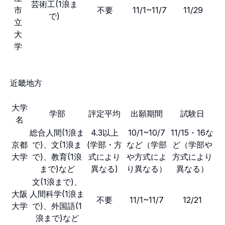
芸術工(1浪ま
市
不要
11/1~11/7
11/29
で)
立
大
学
近畿地方
大学
学部
評定平均
出願期間
試験日
名
総合人間(1浪ま
4.3以上
10/1~10/7
11/15・16な
京都
で)、文(1浪ま
(学部・方
など（学部
ど（学部や
大学
で)、教育(1浪
式により
や方式によ
方式により
まで)など
異なる)
り異なる）
異なる）
文(1浪まで)、
大阪
人間科学(1浪ま
不要
11/1~11/7
12/21
大学
で)、外国語(1
浪まで)など