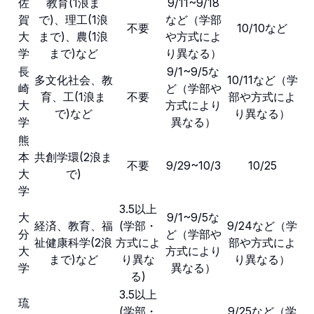
佐
教育(1浪ま
9/11~9/18
賀
で)、理工(1浪
など（学部
不要
10/10など
大
まで)、農(1浪
や方式によ
学
まで)など
り異なる）
長
9/1~9/5な
多文化社会、教
10/11など（学
崎
ど（学部や
育、工(1浪ま
不要
部や方式によ
大
方式により
で)など
り異なる）
学
異なる）
熊
本
共創学環(2浪ま
不要
9/29~10/3
10/25
大
で)
学
3.5以上
大
9/1~9/5な
経済、教育、福
(学部・
9/24など（学
分
ど（学部や
祉健康科学(2浪
方式によ
部や方式によ
大
方式により
まで)など
り異な
り異なる）
学
異なる）
る)
3.5以上
琉
(学部・
9/25など（学