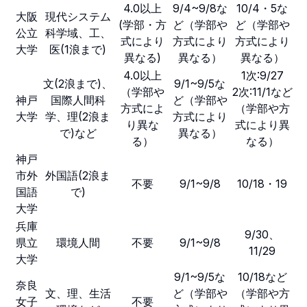
4.0以上
9/4~9/8な
10/4・5な
大阪
現代システム
(学部・方
ど（学部や
ど（学部や
公立
科学域、工、
式により
方式により
方式により
大学
医(1浪まで)
異なる)
異なる）
異なる）
4.0以上
1次:9/27
文(2浪まで)、
9/1~9/5な
（学部や
2次:11/1など
神戸
国際人間科
ど（学部や
方式によ
（学部や方
大学
学、理(2浪ま
方式により
り異な
式により異
で)など
異なる）
る）
なる）
神戸
市外
外国語(2浪ま
不要
9/1~9/8
10/18・19
国語
で)
大学
兵庫
9/30、
県立
環境人間
不要
9/1~9/8
11/29
大学
9/1~9/5な
10/18など
奈良
文、理、生活
ど（学部や
（学部や方
女子
不要