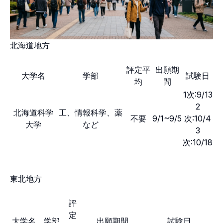
北海道地方
評定平
出願期
大学名
学部
試験日
均
間
1次:9/13
2
北海道科学
工、情報科学、薬
不要
9/1~9/5
次:10/4
大学
など
3
次:10/18
東北地方
評
定
大学名
学部
出願期間
試験日