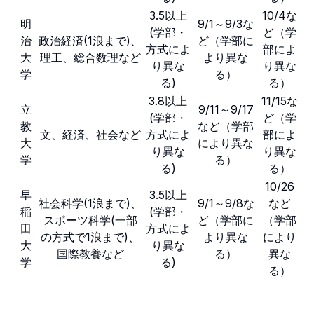
3.5以上
10/4な
明
9/1～9/3な
(学部・
ど（学
治
政治経済(1浪まで)、
ど（学部に
方式によ
部によ
大
理工、総合数理など
より異な
り異な
り異な
学
る）
る)
る）
3.8以上
11/15な
立
9/11～9/17
(学部・
ど（学
教
など（学部
文、経済、社会など
方式によ
部によ
大
により異な
り異な
り異な
学
る）
る)
る）
10/26
早
3.5以上
社会科学(1浪まで)、
9/1～9/8な
など
稲
(学部・
スポーツ科学(一部
ど（学部に
（学部
田
方式によ
の方式で1浪まで)、
より異な
により
大
り異な
国際教養など
る）
異な
学
る)
る）