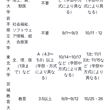
手
理工、農、
ど（学部や方
（学部や方
不要
大
獣医
式により異な
式により異
学
る）
なる）
岩
手
社会福祉、
県
ソフトウェ
不要
9/1〜9/3
10/11・12
立
ア情報、総
大
合政策
学
A（4.3〜
1次: 11/1
東
10/14~10/17
文、理、医
5.0）以上
2次: 11/15な
北
など（学部や
（1浪ま
（学部・方式
ど（学部や
大
方式により異
で）など
により異な
方式により
学
なる）
る）
異なる）
宮
城
教
教育
3.5以上
9/9~9/12
10/25・26
育
大