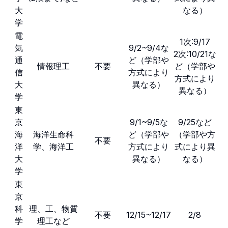
大
なる）
学
電
1次:9/17
気
9/2~9/4な
2次:10/21な
通
ど（学部や
情報理工
不要
ど（学部や
信
方式により
方式により
大
異なる）
異なる）
学
東
京
9/1~9/5な
9/25など
海
海洋生命科
ど（学部や
（学部や方
不要
洋
学、海洋工
方式により
式により異
大
異なる）
なる）
学
東
京
科
理、工、物質
不要
12/15~12/17
2/8
学
理工など