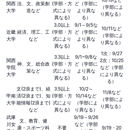
関西
法、文、政策創
(学部・方
ど（学部に
（学部によ
大学
造など
式により
より異な
り異なる）
異なる)
る）
3.0以上
9/1～9/5な
10/11など
近畿
経済、理工、工
(学部・方
ど（学部に
（学部によ
大学
など
式により
より異な
り異なる）
異なる)
る）
1次：9/27
3.3以上
9/1~9/8な
関西
2次：10/25
神、文、総合政
(学部・方
ど（学部に
学院
など（学部
策など
式により
より異な
大学
により異な
異なる)
る）
る）
文(2浪まで)、経
3.5以上
10/2～
11/8など
甲南
済(2浪まで)、知
(学部・方
10/14など
（学部によ
大学
能情報(2浪まで)
式により
（学部によ
り異なる）
など
異なる)
り異なる）
武庫
9/19～9/26
文、教育、健
川女
など（学部
康・スポーツ科
不要
9/19・20