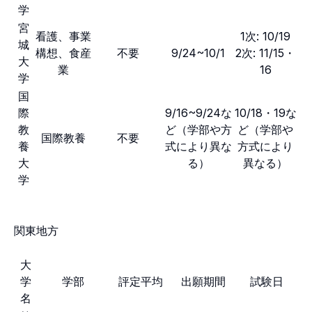
学
宮
看護、事業
1次: 10/19
城
構想、食産
不要
9/24~10/1
2次: 11/15・
大
業
16
学
国
際
9/16~9/24な
10/18・19な
教
ど（学部や方
ど（学部や
国際教養
不要
養
式により異な
方式により
大
る）
異なる）
学
関東地方
大
学
学部
評定平均
出願期間
試験日
名