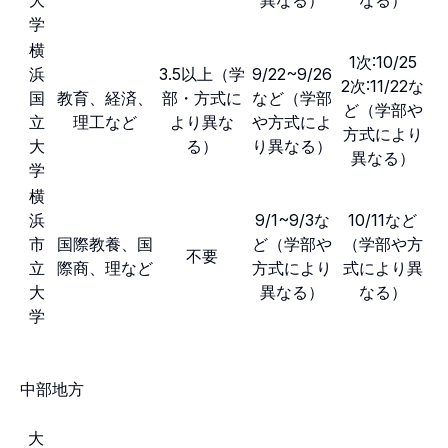
大
異なる）
なる）
学
横
1次:10/25
浜
3.5以上（学
9/22~9/26
2次:11/22な
国
教育、経済、
部・方式に
など（学部
ど（学部や
立
理工など
より異な
や方式によ
方式により
大
る）
り異なる）
異なる）
学
横
浜
9/1~9/3な
10/11など
市
国際教養、国
ど（学部や
（学部や方
不要
立
際商、理など
方式により
式により異
大
異なる）
なる）
学
中部地方
大