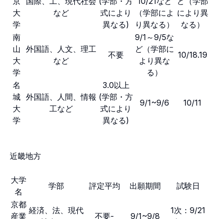
京
国際、工、現代社会
(学部・方
10/21など
ど（学部
大
など
式により
（学部によ
により異
学
異なる)
り異なる）
なる）
南
9/1～9/5な
山
外国語、人文、理工
ど（学部に
不要
10/18.19
大
など
より異な
学
る）
名
3.0以上
城
外国語、人間、情報
(学部・方
9/1~9/6
10/11
大
工など
式により
学
異なる)
近畿地方
大学
学部
評定平均
出願期間
試験日
名
京都
経済、法、現代
1次：9/21
産業
不要-
9/1~9/8