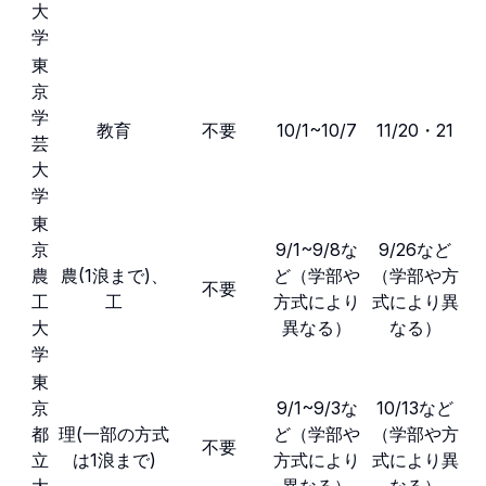
大
学
東
京
学
教育
不要
10/1~10/7
11/20・21
芸
大
学
東
京
9/1~9/8な
9/26など
農
農(1浪まで)、
ど（学部や
（学部や方
不要
工
工
方式により
式により異
大
異なる）
なる）
学
東
京
9/1~9/3な
10/13など
都
理(一部の方式
ど（学部や
（学部や方
不要
立
は1浪まで)
方式により
式により異