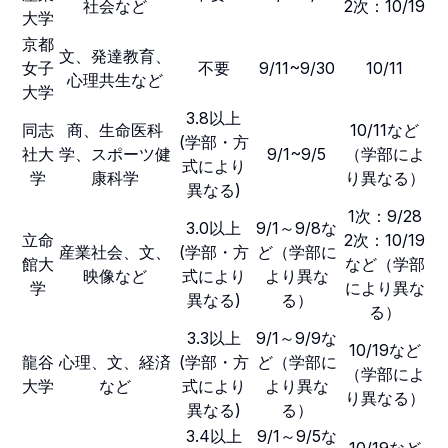
社会など
2次：10/19
大学
京都
文、発達教育、
女子
不要
9/11~9/30
10/11
心理共生など
大学
3.8以上
同志
商、生命医科
10/11など
(学部・方
社大
学、スポーツ健
9/1~9/5
（学部によ
式により
学
康科学
り異なる）
異なる)
1次：9/28
3.0以上
9/1～9/8な
立命
2次：10/19
産業社会、文、
(学部・方
ど（学部に
館大
など（学部
映像など
式により
より異な
学
により異な
異なる)
る）
る）
3.3以上
9/1～9/9な
10/19など
龍谷
心理、文、経済
(学部・方
ど（学部に
（学部によ
大学
など
式により
より異な
り異なる）
異なる)
る）
3.4以上
9/1～9/5な
10/19など