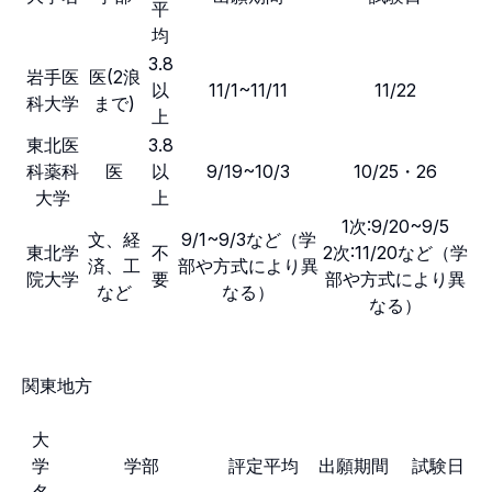
平
均
3.8
岩手医
医(2浪
以
11/1~11/11
11/22
科大学
まで)
上
東北医
3.8
科薬科
医
以
9/19~10/3
10/25・26
大学
上
1次:9/20~9/5
文、経
9/1~9/3など（学
東北学
不
2次:11/20など（学
済、工
部や方式により異
院大学
要
部や方式により異
など
なる）
なる）
関東地方
大
学
学部
評定平均
出願期間
試験日
名