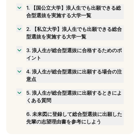
1
.
【国公立大学】浪人生でも出願できる総
合型選抜を実施する大学一覧
北海道地方
2
.
【私立大学】浪人生でも出願できる総合
東北地方
型選抜を実施する大学一覧
関東地方
北海道地方
中部地方
3
.
浪人生が総合型選抜に合格するためのポ
東北地方
イント
近畿地方
関東地方
総合型選抜に出願するかどうかは早めに決める
中国・四国地方
中部地方
4
.
浪人生が総合型選抜に出願する場合の注
浪人生としての期間をプラスに変えてアピール
九州地方
意点
近畿地方
する
高校への調査書の作成依頼は早めに行う
中国・四国地方
志望する学部・学科に関連する資格・検定を取
5
.
浪人生が総合型選抜に出願するときによ
浪人した理由を聞かれた場合の対策を必ずする
得する
九州地方
くある質問
志望する学部・学科の出願資格を念入りにチェ
小論文や面接は第三者に添削・サポートしても
浪人生は現役生より総合型選抜で不利になる？
ックする
らう
6
.
未来図に登録して総合型選抜に出願した
予備校に通っていなくても総合型選抜の対策は
一般入試の対策も怠らずに並行して進める
先輩の志望理由書を参考にしよう
できる？
総合型選抜の面接にはどのような服装で行けば
良い？