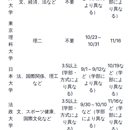
文、経済、法など
不要
部によ
大
より異な
り異な
学
る）
る）
東
京
理
10/23～
理二
不要
11/16
科
10/31
大
学
3.5以上
10/19な
日
9/1～9/12な
(学部・
ど（学
本
法、国際関係、理工
ど（学部に
方式によ
部によ
大
など
より異な
り異な
り異な
学
る）
る)
る）
3.5以上
11/16な
法
9/30～10/10
(学部・
ど（学
政
文、スポーツ健康、
など（学部
方式によ
部によ
大
国際文化など
により異な
り異な
り異な
学
る）
る)
る）