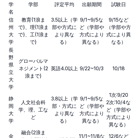
学
学部
評定平均
出願期間
試験日
名
信
教育(1浪ま
3.5以上（学
9/1~9/5な
9/15など
州
で)、理(1浪ま
部や方式に
ど（学部や
（学部や方
大
で)、工(1浪ま
より異な
方式により
式により異
学
で)
る）
異なる）
なる）
長
野
グローバルマ
県
ネジメント(2
英語4.0以上
9/22~10/3
10/18
立
浪まで)
大
学
1次:9/20
静
3.8以上（学
9/1~9/5な
人文社会科
2次:10/4な
岡
部・方式に
ど（学部や
学、理、工な
ど（学部や
大
より異な
方式により
ど
方式により
学
る）
異なる）
異なる）
融合(2浪ま
金
11/1~11/8な
12/6など