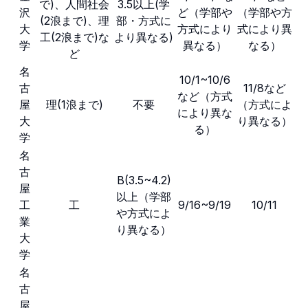
で)、人間社会
3.5以上(学
沢
ど（学部や
（学部や方
(2浪まで)、理
部・方式に
大
方式により
式により異
工(2浪まで)な
より異なる)
学
異なる）
なる）
ど
名
10/1~10/6
古
11/8など
など（方式
屋
理(1浪まで)
不要
（方式によ
により異な
大
り異なる）
る）
学
名
古
B(3.5~4.2)
屋
以上（学部
工
工
9/16~9/19
10/11
や方式によ
業
り異なる）
大
学
名
古
屋