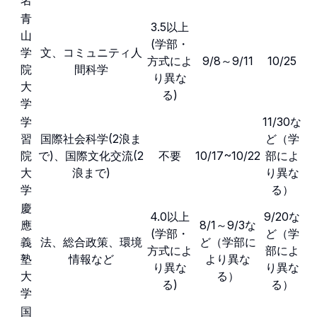
青
3.5以上
山
(学部・
学
文、コミュニティ人
方式によ
9/8～9/11
10/25
院
間科学
り異な
大
る)
学
学
11/30な
習
国際社会科学(2浪ま
ど（学
院
で)、国際文化交流(2
不要
10/17~10/22
部によ
大
浪まで)
り異な
学
る）
慶
4.0以上
9/20な
應
8/1～9/3な
(学部・
ど（学
義
法、総合政策、環境
ど（学部に
方式によ
部によ
塾
情報など
より異な
り異な
り異な
大
る）
る)
る）
学
国