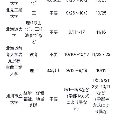
4.0以上
9/26〜10/2
10/25
大学
で)
北見工業
工
不要
9/26〜10/3
10/25
大学
理(1浪ま
北海道大
で)、工(1
不要
9/11〜17
11/16
学
浪まで)な
ど
北海道教
育大学岩
教育
不要
10/10〜10/17
11/22・23
見沢校
室蘭工業
理工
3.5以上
9/12〜9/19
10/11
大学
1次: 9/21
2次: 10/11
9/1〜9/8など
経済、保健
など
旭川市立
（学部や方式
福祉、地域
不要
（学部や
大学
により異な
創造
方式によ
る）
り異な