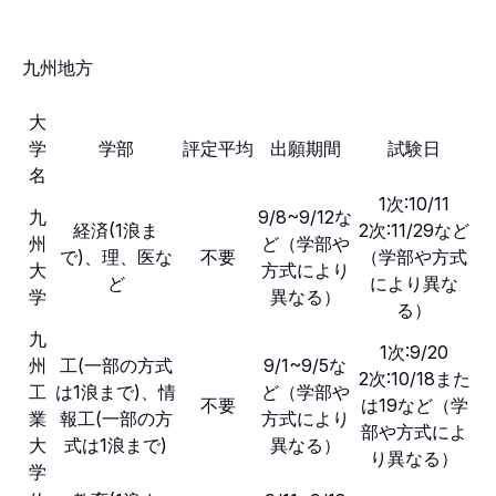
九州地方
大
学
学部
評定平均
出願期間
試験日
名
1次:10/11
九
9/8~9/12な
経済(1浪ま
2次:11/29など
州
ど（学部や
で)、理、医な
不要
（学部や方式
大
方式により
ど
により異な
学
異なる）
る）
九
1次:9/20
州
工(一部の方式
9/1~9/5な
2次:10/18また
工
は1浪まで)、情
ど（学部や
不要
は19など（学
業
報工(一部の方
方式により
部や方式によ
大
式は1浪まで)
異なる）
り異なる）
学