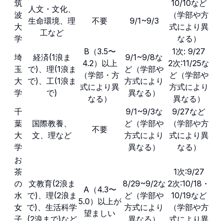
筑
10/10など
人文・文化、
波
（学部や方
生命環境、理
不要
9/1~9/3
大
式により異
工など
学
なる）
B（3.5〜
1次: 9/27
埼
経済(1浪ま
9/1~9/8な
4.2）以上
2次:11/25な
玉
で)、理(1浪ま
ど（学部や
（学部・方
ど（学部や
大
で)、工(1浪ま
方式により
式により異
方式により
学
で)
異なる）
なる）
異なる）
千
9/1~9/3な
9/27など
葉
国際教養、
ど（学部や
（学部や方
不要
大
文、理など
方式により
式により異
学
異なる）
なる）
お
茶
1次:9/27
の
文教育(2浪ま
8/29~9/2な
2次:10/18・
A（4.3〜
水
で)、理(2浪ま
ど（学部や
10/19など
5.0）以上が
女
で)、生活科学
方式により
（学部や方
望ましい
子
(2浪まで)など
異なる）
式により異