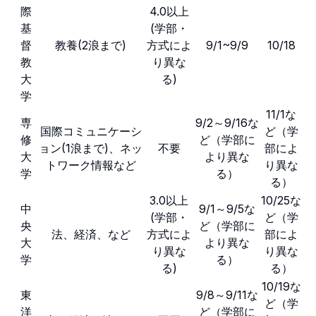
際
4.0以上
基
(学部・
督
教養(2浪まで)
方式によ
9/1~9/9
10/18
教
り異な
大
る)
学
11/1な
専
9/2～9/16な
国際コミュニケーシ
ど（学
修
ど（学部に
ョン(1浪まで)、ネッ
不要
部によ
大
より異な
トワーク情報など
り異な
学
る）
る）
3.0以上
10/25な
中
9/1～9/5な
(学部・
ど（学
央
ど（学部に
法、経済、など
方式によ
部によ
大
より異な
り異な
り異な
学
る）
る)
る）
10/19な
東
9/8～9/11な
ど（学
洋
ど（学部に