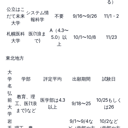
る）
公立はこ
システム情
だて未来
不要
9/16〜9/26
11/1・2
報科学
大学
A（4.3〜
札幌医科
医(1浪ま
5.0）以
10/1〜10/8
11/23
大学
で)
上
東北地方
大
学
学部
評定平均
出願期間
試験日
名
弘
教育、理
前
医学部は4.3
10/25もしく
工、医(1浪
9/18〜25
大
以上
は26
まで)など
学
岩
9/1〜9/4な
10/2など