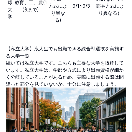
球
教育、工、農(1
方式によ
9/1~9/3
部や方式によ
大
浪まで)
り異な
り異なる）
学
る)
【私立大学】浪人生でも出願できる総合型選抜を実施す
る大学一覧
続いては私立大学です。こちらも主要な大学を抜粋して
います。私立大学は、学部や方式により出願資格が細か
く分岐していることがあるため、実際に出願する際は間
違った部分を見ていないか、十分に注意しましょう。