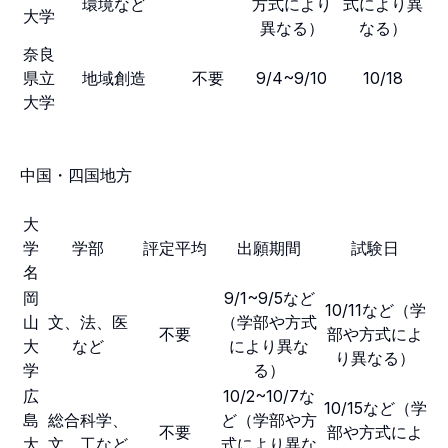
環境など
方式により
式により異
大学
異なる）
なる）
奈良
県立
地域創造
不要
9/4~9/10
10/18
大学
中国・四国地方
大
学
学部
評定平均
出願期間
試験日
名
岡
9/1~9/5など
10/11など（学
山
文、法、医
（学部や方式
不要
部や方式によ
大
など
により異な
り異なる）
学
る）
広
10/2~10/7な
10/15など（学
島
総合科学、
ど（学部や方
不要
部や方式によ
大
文、工など
式により異な