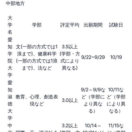
中部地方
大
学
学部
評定平均
出願期間
試験日
名
愛
知
文(一部の方式では1
3.5以上
学
浪まで)、健康科学
(学部・方
9/22~9/29
10/19
院
(一部の方式では1浪
式により
大
まで)、法など
異なる)
学
愛
知
9/2～9/9な
10/11な
淑
教育、心理、創造表
ど（学部に
ど（学部
3.0以上
徳
現など
より異な
により異
大
る）
なる）
学
中
3.2以上
10/14～
11/15な