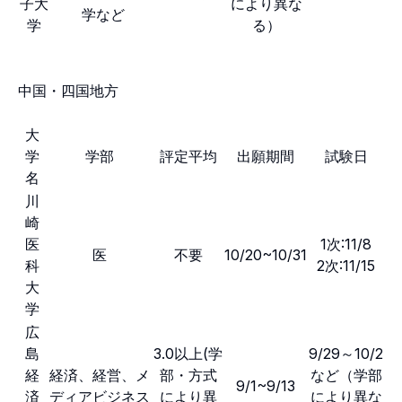
子大
により異な
学など
学
る）
中国・四国地方
大
学
学部
評定平均
出願期間
試験日
名
川
崎
医
1次:11/8
医
不要
10/20~10/31
科
2次:11/15
大
学
広
島
3.0以上(学
9/29～10/2
経
経済、経営、メ
部・方式
など（学部
9/1~9/13
済
ディアビジネス
により異
により異な