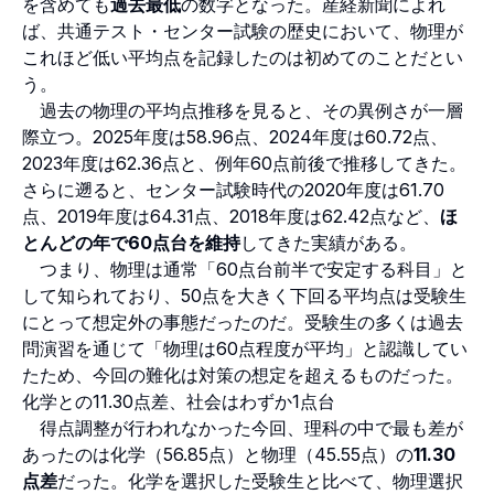
を含めても
過去最低
の数字となった。
産経新聞
によれ
ば、共通テスト・センター試験の歴史において、物理が
これほど低い平均点を記録したのは初めてのことだとい
う。
過去の物理の平均点推移を見ると、その異例さが一層
際立つ。2025年度は58.96点、2024年度は60.72点、
2023年度は62.36点と、例年60点前後で推移してきた。
さらに遡ると、センター試験時代の2020年度は61.70
点、2019年度は64.31点、2018年度は62.42点など、
ほ
とんどの年で60点台を維持
してきた実績がある。
つまり、物理は通常「60点台前半で安定する科目」と
して知られており、50点を大きく下回る平均点は受験生
にとって想定外の事態だったのだ。受験生の多くは過去
問演習を通じて「物理は60点程度が平均」と認識してい
たため、今回の難化は対策の想定を超えるものだった。
化学との11.30点差、社会はわずか1点台
得点調整が行われなかった今回、理科の中で最も差が
あったのは化学（56.85点）と物理（45.55点）の
11.30
点差
だった。化学を選択した受験生と比べて、物理選択