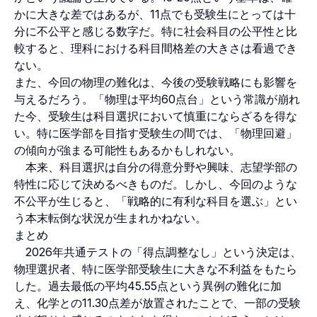
かに大きな差ではあるが、11点でも受験生にとっては十
分に不公平と感じる数字だ。特に社会科目の公平性と比
較すると、理科における科目間格差の大きさは看過でき
ない。
また、今回の物理の難化は、今後の受験戦略にも影響を
与えるだろう。「物理は平均60点台」という常識が崩れ
た今、受験生は科目選択において慎重にならざるを得な
い。特に医学部を目指す受験生の間では、「物理回避」
の傾向が強まる可能性もあるかもしれない。
本来、科目選択は自分の得意分野や興味、志望学部の
特性に応じて決めるべきものだ。しかし、今回のような
不公平が生じると、「戦略的に有利な科目を選ぶ」とい
う本末転倒な状況が生まれかねない。
まとめ
2026年共通テストの「得点調整なし」という決定は、
物理選択者、特に医学部受験生に大きな不利益をもたら
した。過去最低の平均45.55点という異例の難化に加
え、化学との11.30点差が放置されたことで、一部の受験