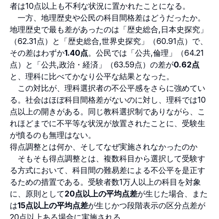
者は10点以上も不利な状況に置かれたことになる。
一方、地理歴史や公民の科目間格差はどうだったか。
地理歴史で最も差があったのは「歴史総合,日本史探究」
（62.31点）と「歴史総合,世界史探究」（60.91点）で、
その差はわずか
1.40点
。公民では「公共,倫理」（64.21
点）と「公共,政治・経済」（63.59点）の差が
0.62点
と、理科に比べてかなり公平な結果となった。
この対比が、理科選択者の不公平感をさらに強めてい
る。社会はほぼ科目間格差がないのに対し、理科では10
点以上の開きがある。同じ教科選択制でありながら、こ
れほどまでに不平等な状況が放置されたことに、受験生
が憤るのも無理はない。
得点調整とは何か、そしてなぜ実施されなかったのか
そもそも得点調整とは、複数科目から選択して受験す
る方式において、科目間の難易差による不公平を是正す
るための措置である。受験者数1万人以上の科目を対象
に、原則として
20点以上の平均点差
が生じた場合、また
は
15点以上の平均点差
が生じかつ段階表示の区分点差が
20点以上ある場合に実施される。