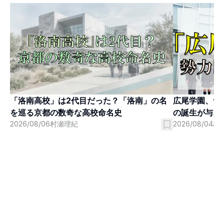
「洛南高校」は2代目だった？「洛南」の名
広尾学園、つ
を巡る京都の数奇な高校命名史
の誕生が与え
2026/08/06
村瀬理紀
2026/08/04
村