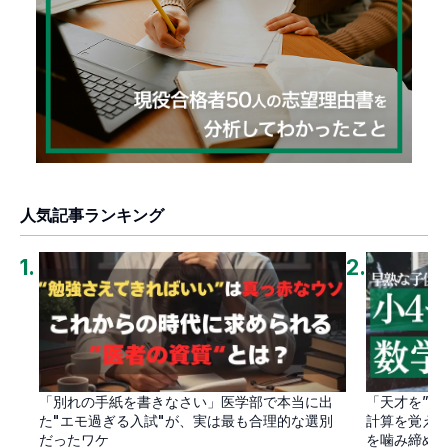
人気記事ランキング
1
.
2
.
「別れの手紙を書きなさい」医学部で本当に出
「天才を”卒
た"エモ過ぎる入試"が、実は最も合理的な選別
計算を覚え
だったワケ
を噛み締め