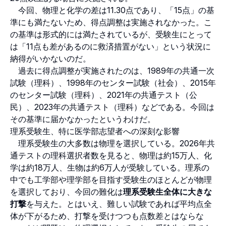
今回、物理と化学の差は11.30点であり、「15点」の基
準にも満たないため、得点調整は実施されなかった。こ
の基準は形式的には満たされているが、受験生にとって
は「11点も差があるのに救済措置がない」という状況に
納得がいかないのだ。
過去に得点調整が実施されたのは、1989年の共通一次
試験（理科）、1998年のセンター試験（社会）、2015年
のセンター試験（理科）、2021年の共通テスト（公
民）、2023年の共通テスト（理科）などである。今回は
その基準に届かなかったというわけだ。
理系受験生、特に医学部志望者への深刻な影響
理系受験生の大多数は物理を選択している。2026年共
通テストの理科選択者数を見ると、物理は約15万人、化
学は約18万人、生物は約6万人が受験している。理系の
中でも工学部や理学部を目指す受験生のほとんどが物理
を選択しており、今回の難化は
理系受験生全体に大きな
打撃
を与えた。とはいえ、難しい試験であれば平均点全
体が下がるため、打撃を受けつつも点数差とはならな