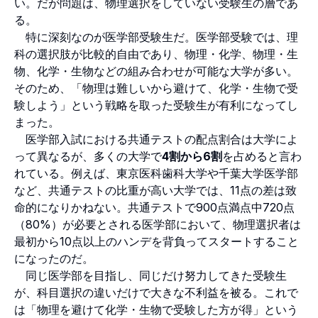
い。だが問題は、物理選択をしていない受験生の層であ
る。
特に深刻なのが医学部受験生だ。医学部受験では、理
科の選択肢が比較的自由であり、物理・化学、物理・生
物、化学・生物などの組み合わせが可能な大学が多い。
そのため、「物理は難しいから避けて、化学・生物で受
験しよう」という戦略を取った受験生が有利になってし
まった。
医学部入試における共通テストの配点割合は大学によ
って異なるが、多くの大学で
4割から6割
を占めると言わ
れている。例えば、東京医科歯科大学や千葉大学医学部
など、共通テストの比重が高い大学では、11点の差は致
命的になりかねない。共通テストで900点満点中720点
（80%）が必要とされる医学部において、物理選択者は
最初から10点以上のハンデを背負ってスタートすること
になったのだ。
同じ医学部を目指し、同じだけ努力してきた受験生
が、科目選択の違いだけで大きな不利益を被る。これで
は「物理を避けて化学・生物で受験した方が得」という