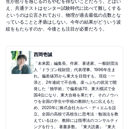
生が怒りを感じるのもやむを得ないことだろう。とはい
え、共通テストはセンター試験時代に比べて難しくする
というのは公言されており、物理が過去最低の点数とな
っていることと矛盾はしない。今年の結果がどういう波
紋をもたらすのか、今後とも注目が必要だろう。
西岡壱誠
「未来図」編集長。作家、著述家。一般財団法
人「ドラゴン桜財団」代表理事。1996年生ま
れ。偏差値35から東大を目指すも、現役・一
浪と、2年連続で不合格。崖っぷちの状況で開
発した「独学術」で偏差値70、東大模試で全
国4位になり、東大合格を果たす。 そのノウハ
ウを全国の学生や学校の教師たちに伝えるた
め、2020年に株式会社カルペ・ディエムを設
立。全国の高校で高校生に思考法・勉強法を教
えているほか、教師には指導法のコンサルティ
ングを行う。 著書多数。『東大読書』『東大