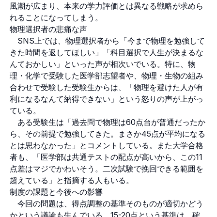
風潮が広まり、本来の学力評価とは異なる戦略が求めら
れることになってしまう。
物理選択者の悲痛な声
SNS上では、物理選択者から「今まで物理を勉強して
きた時間を返してほしい」「科目選択で人生が決まるな
んておかしい」といった声が相次いでいる。特に、物
理・化学で受験した医学部志望者や、物理・生物の組み
合わせで受験した受験生からは、「物理を避けた人が有
利になるなんて納得できない」という怒りの声が上がっ
ている。
ある受験生は「過去問で物理は60点台が普通だったか
ら、その前提で勉強してきた。まさか45点が平均になる
とは思わなかった」とコメントしている。また大学合格
者も、「医学部は共通テストの配点が高いから、この11
点差はマジでかわいそう。二次試験で挽回できる範囲を
超えている」と指摘する人もいる。
制度の課題と今後への影響
今回の問題は、得点調整の基準そのものが適切かどう
かという議論も生んでいる。15-20点という基準は、確