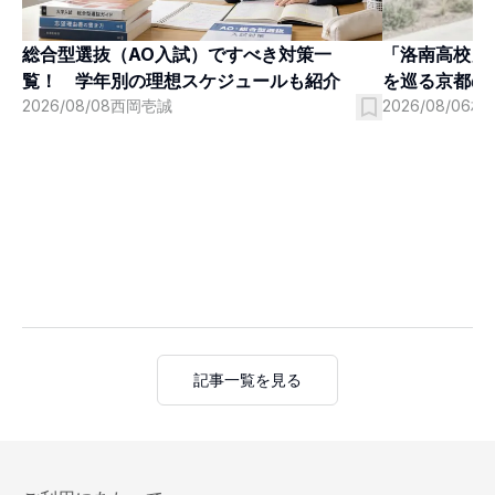
「洛南高校」
総合型選抜（AO入試）ですべき対策一
を巡る京都の
覧！ 学年別の理想スケジュールも紹介
2026/08/06
村
2026/08/08
西岡壱誠
記事一覧を見る