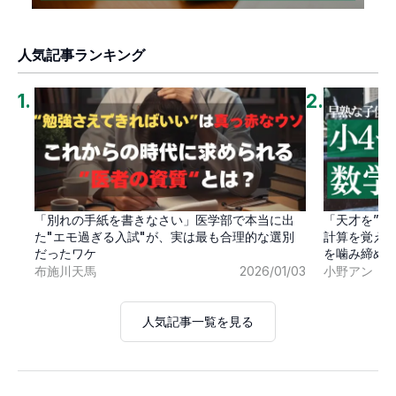
人気記事ランキング
1
.
2
.
「別れの手紙を書きなさい」医学部で本当に出
「天才を”卒
た"エモ過ぎる入試"が、実は最も合理的な選別
計算を覚え
だったワケ
を噛み締め
布施川天馬
2026/01/03
小野アン
人気記事一覧を見る