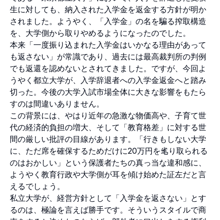
生に対しても、納入された入学金を返金する方針が明か
されました。ようやく、「入学金」の名を騙る搾取構造
を、大学側から取りやめるようになったのでした。
本来「一度振り込まれた入学金はいかなる理由があって
も返さない」が常識であり、過去には最高裁判所の判例
でも返還を認めないとされてきました。ですが、今回よ
うやく都立大学が、入学辞退者への入学金返金へと踏み
切った。今後の大学入試市場全体に大きな影響をもたら
すのは間違いありません。
この背景には、やはり近年の急激な物価高や、子育て世
代の経済的負担の増大、そして「教育格差」に対する世
間の厳しい批評の目線があります。「行きもしない大学
に、ただ席を確保するためだけに20万円を毟り取られる
のはおかしい」という保護者たちの真っ当な違和感に、
ようやく教育行政や大学側が耳を傾け始めた証左だと言
えるでしょう。
私立大学が、経営方針として「入学金を返さない」とす
るのは、極論を言えば勝手です。そういうスタイルで商