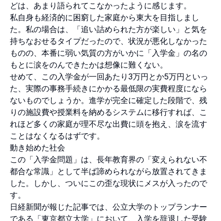
どは、あまり語られてこなかったように感じます。
私自身も経済的に困窮した家庭から東大を目指しまし
た。私の場合は、「追い詰められた方が楽しい」と気を
持ちなおせるタイプだったので、状況が悪化しなかった
ものの、本番に弱い気質の方がいかに「入学金」の名の
もとに涙をのんできたかは想像に難くない。
せめて、この入学金が一回あたり3万円とか5万円といっ
た、実際の事務手続きにかかる最低限の実費程度になら
ないものでしょうか。進学が完全に確定した段階で、残
りの施設費や授業料を納めるシステムに移行すれば、こ
れほど多くの家庭が理不尽な出費に頭を抱え、涙を流す
ことはなくなるはずです。
動き始めた社会
この「入学金問題」は、長年教育界の「変えられない不
都合な常識」として半ば諦められながら放置されてきま
した。しかし、ついにこの歪な現状にメスが入ったので
す。
日経新聞が報じた記事では、公立大学のトップランナー
である「東京都立大学」において、入学を辞退した受験