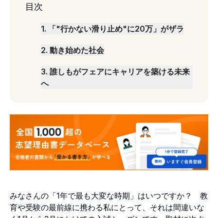
目次
1
.
「"行かない滑り止め"に20万」がザラ
2
.
動き始めた社会
3
.
誰しもがフェアにキャリアを築ける未来
へ
みなさんの「1年で最も大変な時期」はいつですか？ 教
育や受験の最前線に携わる私にとって、それは間違いな