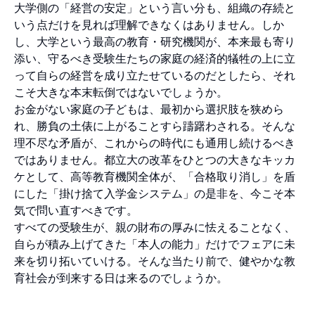
大学側の「経営の安定」という言い分も、組織の存続と
いう点だけを見れば理解できなくはありません。しか
し、大学という最高の教育・研究機関が、本来最も寄り
添い、守るべき受験生たちの家庭の経済的犠牲の上に立
って自らの経営を成り立たせているのだとしたら、それ
こそ大きな本末転倒ではないでしょうか。
お金がない家庭の子どもは、最初から選択肢を狭めら
れ、勝負の土俵に上がることすら躊躇わされる。そんな
理不尽な矛盾が、これからの時代にも通用し続けるべき
ではありません。都立大の改革をひとつの大きなキッカ
ケとして、高等教育機関全体が、「合格取り消し」を盾
にした「掛け捨て入学金システム」の是非を、今こそ本
気で問い直すべきです。
すべての受験生が、親の財布の厚みに怯えることなく、
自らが積み上げてきた「本人の能力」だけでフェアに未
来を切り拓いていける。そんな当たり前で、健やかな教
育社会が到来する日は来るのでしょうか。