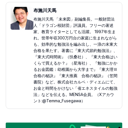
布施川天馬
布施川天馬 「未来図」副編集長。一般財団法
人「ドラゴン桜財団」評議員。フリーの著述
家、教育ライターとしても活躍。 1997年生ま
れ。世帯年収300万円台の家庭に生まれながら
も、効率的な勉強法を編み出し、一浪の末東大
合格を果たす。著書に『東大式節約勉強法』、
『東大式時間術』（扶桑社）、『東大合格はい
くらで買えるか？』（星海社）、『勉強にかか
るお金図鑑：幼稚園から大学まで』『東大理Ⅲ
合格の秘訣』『東大推薦 合格の秘訣』（笠間
書院）など。株式会社カルペ・ディエムにて、
お金と時間をかけない「省エネスタイルの勉強
法」などを伝える。MENSA会員。（Xアカウ
ント:@Temma_Fusegawa）