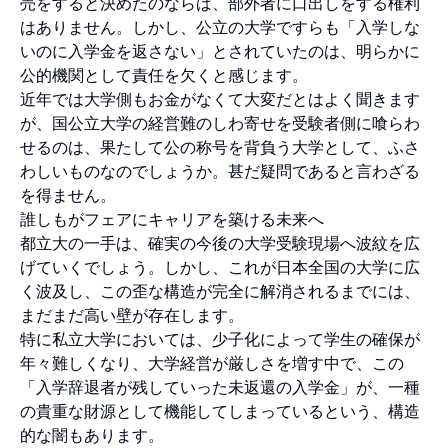
売をすると決めたのならば、部外者に口出しをする権利
はありません。しかし、公立の大学ですらも「入学しな
いのに入学金を返さない」とされていたのは、明らかに
公的機関として責任を欠くと感じます。
近年では大学側もお金がなくて大変だとはよく聞きます
が、国公立大学の経営難のしわ寄せを受験者側に喰らわ
せるのは、果たして公の称号を背負う大学として、ふさ
わしいものなのでしょうか。甚だ疑問であると言わざる
を得ません。
誰しもがフェアにキャリアを築ける未来へ
都立大の一手は、確実の今後の大学受験現場へ波紋を広
げていくでしょう。しかし、これが日本全国の大学に広
く波及し、この歪な構造が完全に解消されるまでには、
まだまだ高い壁が存在します。
特に私立大学においては、少子化によって学生の確保が
年々難しくなり、大学経営が厳しさを増す中で、この
「入学辞退者が残していった未返還の入学金」が、一種
の貴重な財源として機能してしまっているという、構造
的な闇もあります。