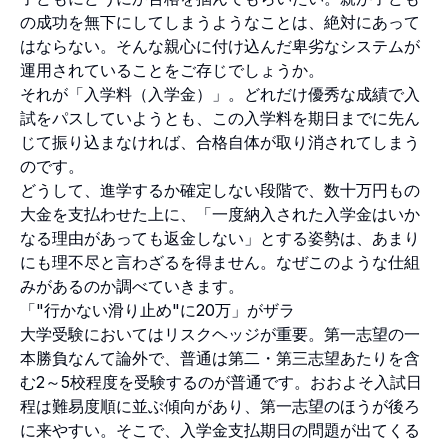
の成功を無下にしてしまうようなことは、絶対にあって
はならない。そんな親心に付け込んだ卑劣なシステムが
運用されていることをご存じでしょうか。
それが「入学料（入学金）」。どれだけ優秀な成績で入
試をパスしていようとも、この入学料を期日までに先ん
じて振り込まなければ、合格自体が取り消されてしまう
のです。
どうして、進学するか確定しない段階で、数十万円もの
大金を支払わせた上に、「一度納入された入学金はいか
なる理由があっても返金しない」とする姿勢は、あまり
にも理不尽と言わざるを得ません。なぜこのような仕組
みがあるのか調べていきます。
「"行かない滑り止め"に20万」がザラ
大学受験においてはリスクヘッジが重要。第一志望の一
本勝負なんて論外で、普通は第二・第三志望あたりを含
む2～5校程度を受験するのが普通です。おおよそ入試日
程は難易度順に並ぶ傾向があり、第一志望のほうが後ろ
に来やすい。そこで、入学金支払期日の問題が出てくる