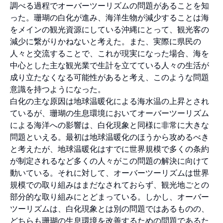
調べる過程でオーバーツーリズムの問題があることを知
った。珊瑚の白化が進み、海洋生物が減少することは海
をメインの観光資源にしている沖縄にとって、観光客の
減少に繋がりかねないと考えた。また、実際に県民の
人々と交流することで、これが現実になった場合、海を
中心とした主な観光業で生計を立てている人々の生活が
成り立たなくなる可能性があると考え、このような問題
意識を持つようになった。
白化の主な原因は地球温暖化による海水温の上昇とされ
ているが、珊瑚の生息環境においてオーバーツーリズム
による海洋への影響は、白化現象と同様に非常に大きな
問題といえる。最初は地球温暖化のほうから攻めるべき
と考えたが、地球温暖化はすでに世界規模で多くの条約
が制定されるなど多くの人々がこの問題の解決に向けて
動いている。それに対して、オーバーツーリズムは世界
規模での取り組みはまだなされておらず、観光地ごとの
部分的な取り組みにとどまっている。しかし、オーバー
ツーリズムは、白化現象とは別の問題ではあるものの、
どちらも珊瑚の生息環境を改善するための問題であるた