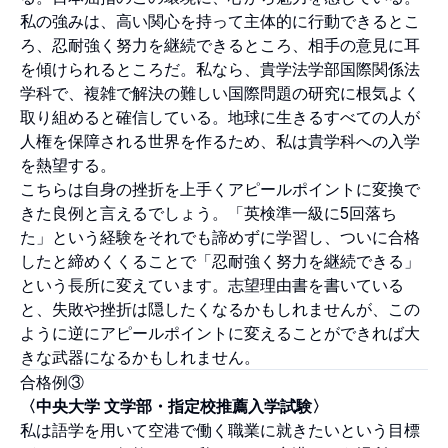
私の強みは、高い関心を持って主体的に行動できるとこ
ろ、忍耐強く努力を継続できるところ、相手の意見に耳
を傾けられるところだ。私なら、貴学法学部国際関係法
学科で、複雑で解決の難しい国際問題の研究に根気よく
取り組めると確信している。地球に生きるすべての人が
人権を保障される世界を作るため、私は貴学科への入学
を熱望する。
こちらは自身の挫折を上手くアピールポイントに変換で
きた良例と言えるでしょう。「英検準一級に5回落ち
た」という経験をそれでも諦めずに学習し、ついに合格
したと締めくくることで「忍耐強く努力を継続できる」
という長所に変えています。志望理由書を書いている
と、失敗や挫折は隠したくなるかもしれませんが、この
ように逆にアピールポイントに変えることができれば大
きな武器になるかもしれません。
合格例③
〈中央大学 文学部・指定校推薦入学試験〉
私は語学を用いて空港で働く職業に就きたいという目標