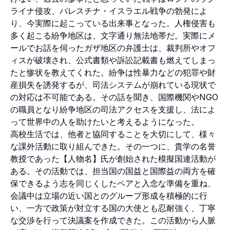
ライナ侵攻、パレスチナ・イスラエル戦争の勃発によ
り、今実際に起こっている出来事となった。人権侵害も
多く起こる紛争地区は、文字通り無法地帯だ。実際にメ
ールでお話を伺ったガザ地区の弁護士は、裁判所やオフ
ィスが破壊され、公式書類や訴訟記載書も燃えてしまっ
たと惨状を教えてくれた。紛争は性暴力などの犯罪や財
産損失を誘発するが、司法システムが崩れている現状で
の対応は不可能である。その話を聞き、国際機関やNGO
の職員となり紛争地区の司法アクセスを支援し、法によ
って世界中の人を助けたいと考えるようになった。
高校生活では、他者と協同することを大切にして、様々
な課外活動に取り組んできた。その一つに、貴学の名誉
教授であった【人物名】氏が創始された模擬国連活動が
ある。その活動では、担当国の国益と国際益の両方を確
保できるよう志を同じくしたペアと入念な準備を重ね、
会議中は立場の近い国とのグループ形成を積極的に行
い、一方で政策が対立する国の大使とも忍耐強く、丁寧
な交渉を行って決議案を作成できた。この活動から人脈