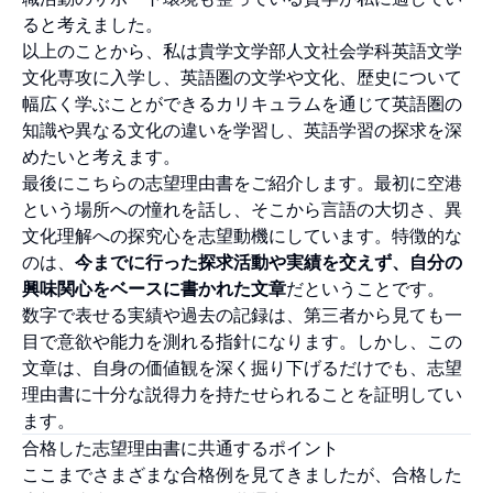
ると考えました。
以上のことから、私は貴学文学部人文社会学科英語文学
文化専攻に入学し、英語圏の文学や文化、歴史について
幅広く学ぶことができるカリキュラムを通じて英語圏の
知識や異なる文化の違いを学習し、英語学習の探求を深
めたいと考えます。
最後にこちらの志望理由書をご紹介します。最初に空港
という場所への憧れを話し、そこから言語の大切さ、異
文化理解への探究心を志望動機にしています。特徴的な
のは、
今までに行った探求活動や実績を交えず、自分の
興味関心をベースに書かれた文章
だということです。
数字で表せる実績や過去の記録は、第三者から見ても一
目で意欲や能力を測れる指針になります。しかし、この
文章は、自身の価値観を深く掘り下げるだけでも、志望
理由書に十分な説得力を持たせられることを証明してい
ます。
合格した志望理由書に共通するポイント
ここまでさまざまな合格例を見てきましたが、合格した