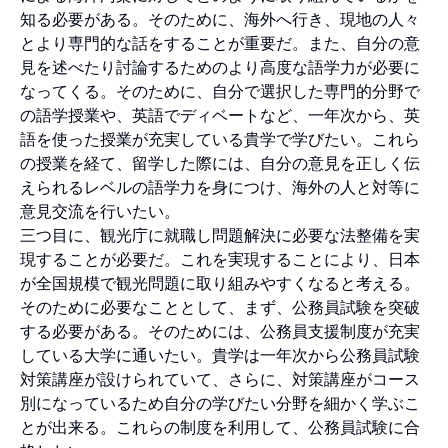
知る必要がある。そのために、海外へ行き、現地の人々
とより専門的な話をすることが重要だ。また、自分の意
見を述べたり討論するためのより高度な語学力が必要に
なってくる。そのために、自分で選択した専門的分野で
の語学授業や、英語でディベートなど、一年次から、英
語を使った授業が充実している貴学で学びたい。これら
の授業を経て、留学した際には、自分の意見を正しく伝
えられるレベルの語学力を身につけ、海外の人と対等に
意見交流を行いたい。
三つ目に、観光庁に就職し問題解決に必要な法整備を実
現することが必要だ。これを実現することにより、日本
が全国規模で観光問題に取り組みやすくなると考える。
そのために必要なこととして、まず、公務員試験を突破
する必要がある。そのためには、公務員支援制度が充実
している大学に通いたい。貴学は一年次から公務員試験
対策講座が設けられていて、さらに、対策講座がコース
別になっているため自分の学びたい分野を細かく学ぶこ
とが出来る。これらの制度を利用して、公務員試験に合