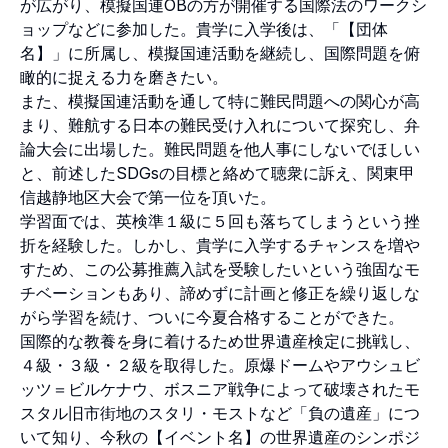
が広がり、模擬国連OBの方が開催する国際法のワークシ
ョップなどに参加した。貴学に入学後は、「【団体
名】」に所属し、模擬国連活動を継続し、国際問題を俯
瞰的に捉える力を磨きたい。
また、模擬国連活動を通して特に難民問題への関心が高
まり、難航する日本の難民受け入れについて探究し、弁
論大会に出場した。難民問題を他人事にしないでほしい
と、前述したSDGsの目標と絡めて聴衆に訴え、関東甲
信越静地区大会で第一位を頂いた。
学習面では、英検準１級に５回も落ちてしまうという挫
折を経験した。しかし、貴学に入学するチャンスを増や
すため、この公募推薦入試を受験したいという強固なモ
チベーションもあり、諦めずに計画と修正を繰り返しな
がら学習を続け、ついに今夏合格することができた。
国際的な教養を身に着けるため世界遺産検定に挑戦し、
４級・３級・２級を取得した。原爆ドームやアウシュビ
ッツ＝ビルケナウ、ボスニア戦争によって破壊されたモ
スタル旧市街地のスタリ・モストなど「負の遺産」につ
いて知り、今秋の【イベント名】の世界遺産のシンポジ