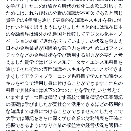
を学びましたこの経験から時代の変化に柔軟に対応する
ためにはこれら複数の分野の知識が不可欠であると感じ
貴学での4年間を通じて実践的な知識やスキルを身に付
けたいと強く思うようになりました具体的には現在日本
の金融業界は海外の先進国と比較してデジタル化やイノ
ベーションの面で遅れを取っていますこの状況を踏まえ
日本の金融業界が国際的な競争力を持つためにはフィン
テックなどの金融技術を学び活用する能力が必要だと考
えました貴学ではビジネス系データサイエンス系科目を
通じてそれぞれの専門知識やスキルを学ぶことができま
すそしてアクティブラーニング系科目で学んだ知識やス
キルを社会で活用し身に付けることができますこれらの
科目で具体的には以下の3つのことを学びたいと考えて
いますまず一つ目は簿記です高校で商業簿記や工業簿記
の基礎は学びましたが実社会で活用できるほどの応用的
な知識までは身につけることができませんでしたそこで
大学では簿記をさらに深く学び企業の財務諸表を正確に
把握できるようになり企業の収益性や経営状況を適切に