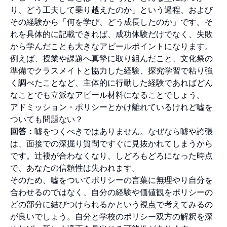
り、どう工夫して乗り越えたのか」という過程、および
その経験から「何を学び、どう成長したのか」です。そ
れを具体的に記載できれば、成功体験だけでなく、失敗
から学んだことも大きなアピールポイントになります。
例えば、授業や課題へ真摯に取り組んだこと、文化祭の
準備でクラスメイトと協力した経験、探究学習で粘り強
く調べたことなど、主体的に行動した経験であればどん
なことでも立派なアピール材料になることでしょう。
アドミッション・ポリシーとかけ離れているけれど嘘を
ついても問題ない？
回答：
嘘をつくべきではありません。なぜなら嘘や誇張
は、面接での深掘り質問ですぐに見抜かれてしまうから
です。辻褄が合わなくなり、しどろもどろになった時点
で、あなたの信頼性は失われます。
そのため、嘘をついてポリシーの言葉に無理やり自分を
合わせるのではなく、自分の経験や価値観をポリシーの
どの部分に結びつけられるかという視点で考えてみるの
が良いでしょう。自分と学校のポリシー双方の解釈を深