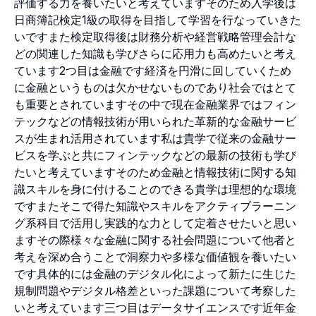
評価する力を養いたいと考えていますそのため入学後は
日商簿記検定1級の取得を目指して学習を行なっていきた
いですまた検定取得後は財務分析や経営戦略管理会計な
どの関連した知識も学びさらに応用力も高めたいと考え
ています2つ目は金融です経済を円滑に回していくため
に金融というものは欠かせないものであり社会ではとて
も重要とされていますその中で現在金融業界ではフィン
テックなどの情報技術が用いられた革新的な金融サービ
スが生まれ活用されています私は貴学で従来の金融サー
ビスを学ぶと共にフィンテックなどの最新の技術も学び
たいと考えていますそのため金融と情報技術に関する知
識スキルを身に付けることのできる貴学は理想的な環境
ですまたそこで得た知識やスキルをアクティブラーニン
グ系科目で活用し実践的な力として定着させたいと思い
ますその際様々な金融に関する社会問題について他者と
考えを深め合うことで洞察力や多様な価値観を養いたい
です具体的には金融のデジタル化によって新たに生じた
規制問題やデジタル格差といった課題について考察した
いと考えています三つ目はデータサイエンスです近年金