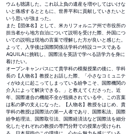
ウムも聴講した。これ以上負の遺産を増やしてはいけな
いと痛感するとともに、世界平和に貢献していきたいと
いう思いが強まった。
また【団体名】として、米カリフォルニア州で市役所の
担当者から地方自治について説明を受けた際、外国につ
いての説明は現地の言葉で理解した方が良いと感じた。
よって、入学後は国際関係法学科の特設コースである
AQUILAに挑戦し、国際法を英語で学べる語学力を身に
着けたい。
オープンキャンパスにて貴学科の模擬授業の後に、学科
長の【人物名】教授とお話した際、「小さなコミュニテ
ィがゆえに起こってしまっている紛争こそ、国際機関の
介入によって解決できる。」と教えてくださった。近
年、国際連合の機能不全が指摘されている中、この言葉
は私の夢の支えになった。【人物名】教授をはじめ、貴
学科の教授は国際法の第一人者であり、国際私法、国際
紛争処理法、国際取引法、国際経済法など国際法を細分
化したそれぞれの教授の専門分野での授業が受けられ
る。日本屈指のこの環境に、心から魅力を感じている。