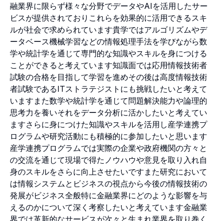
融業界に限らず様々な分野でデータやAIを活用したサー
ビスが提供されておりこれらを効果的に活用できるスキ
ルが社会で求められています貴学ではアルゴリズムやデ
ータベース機械学習などの情報処理手法を学びながら数
学や統計学を通じて専門的な知識やスキルを身につける
ことができると考えています知識面では応用情報技術者
試験の合格を目指して学習を進めその後は高度情報技術
者試験であるITストラテジストにも挑戦したいと考えて
いますまた数学や統計学を通じて問題解決能力や論理的
思考力を養いそれをデータ分析に活かしたいと考えてい
ますさらに身につけた知識やスキルを活用し産学連携プ
ログラムや研究活動にも積極的に参加したいと思います
産学連携プログラムでは実際の企業や政府機関の方々と
の交流を通じて現場で得たノウハウや意見を取り入れ自
身のスキルをさらに向上させたいですまた研究において
は情報システムとビジネスの視点から今後の情報技術の
発展がビジネス全般特に金融業界にどのような影響を与
えるのかについて深く考察したいと考えています金融業
界では革新的なサービスが次々と生まれ業界を取り巻く