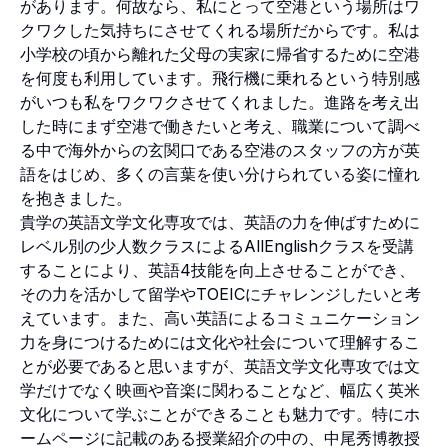
があります。何故なら、私にとって空港という場所はワ
クワクした気持ちにさせてくれる場所だからです。私は
小学校の頃から離れた父母の実家に帰省するために空港
を何度も利用しています。飛行機に乗れるという特別感
がいつも私をワクワクさせてくれました。進路を考え出
した時にまず空港で働きたいと考え、職業について調べ
る中で海外からの玄関口である空港のスタッフの方が英
語をはじめ、多くの言葉を使い分けられている姿に憧れ
を抱きました。
貴学の英語文学文化専攻では、英語の力を伸ばすために
レベル別の少人数クラスによるAllEnglishクラスを受講
することにより、英語4技能を向上させることができ、
その力を活かして留学やTOEICにチャレンジしたいと考
えています。また、高い英語によるコミュニケーション
力を身につけるためには文化や社会について理解するこ
とが必要であると思いますが、英語文学文化専攻では文
学だけでなく映画や音楽に関わることなど、幅広く英米
文化について学ぶことができることも魅力です。特にホ
ームページに記載のある授業紹介の中の、中尾秀博教授