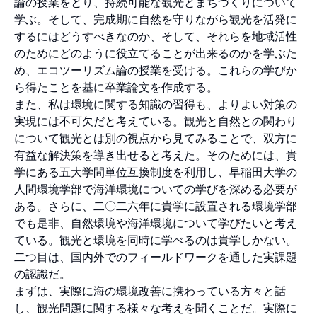
論の授業をとり、持続可能な観光とまちづくりについて
学ぶ。そして、完成期に自然を守りながら観光を活発に
するにはどうすべきなのか、そして、それらを地域活性
のためにどのように役立てることが出来るのかを学ぶた
め、エコツーリズム論の授業を受ける。これらの学びか
ら得たことを基に卒業論文を作成する。
また、私は環境に関する知識の習得も、よりよい対策の
実現には不可欠だと考えている。観光と自然との関わり
について観光とは別の視点から見てみることで、双方に
有益な解決策を導き出せると考えた。そのためには、貴
学にある五大学間単位互換制度を利用し、早稲田大学の
人間環境学部で海洋環境についての学びを深める必要が
ある。さらに、二〇二六年に貴学に設置される環境学部
でも是非、自然環境や海洋環境について学びたいと考え
ている。観光と環境を同時に学べるのは貴学しかない。
二つ目は、国内外でのフィールドワークを通した実課題
の認識だ。
まずは、実際に海の環境改善に携わっている方々と話
し、観光問題に関する様々な考えを聞くことだ。実際に