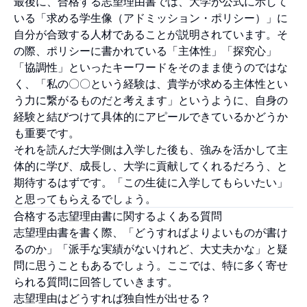
最後に、合格する志望理由書では、大学が公式に示して
いる「求める学生像（アドミッション・ポリシー）」に
自分が合致する人材であることが説明されています。そ
の際、ポリシーに書かれている「主体性」「探究心」
「協調性」といったキーワードをそのまま使うのではな
く、「私の〇〇という経験は、貴学が求める主体性とい
う力に繋がるものだと考えます」というように、自身の
経験と結びつけて具体的にアピールできているかどうか
も重要です。
それを読んだ大学側は入学した後も、強みを活かして主
体的に学び、成長し、大学に貢献してくれるだろう、と
期待するはずです。「この生徒に入学してもらいたい」
と思ってもらえるでしょう。
合格する志望理由書に関するよくある質問
志望理由書を書く際、「どうすればよりよいものが書け
るのか」「派手な実績がないけれど、大丈夫かな」と疑
問に思うこともあるでしょう。ここでは、特に多く寄せ
られる質問に回答していきます。
志望理由はどうすれば独自性が出せる？