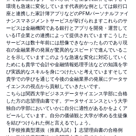
環境も急速に変化しています代表的な例としては銀行口
座と連携した家計簿アプリなどのPFMパーソナルファイ
ナンスマネジメントサービスが挙げられますこれらのサ
ービスは金融機関である銀行とアプリを開発・運営して
いるIT企業との連携によって提供されていますこうした
サービスは数十年前には想像できなかったものであり現
在の金融業界の発展が驚異的なスピードで進んでいるこ
とを示していますこのような急速な変化に対応していく
ためにも貴学で会計や金融情報処理手法などの知識を学
び実践的なスキルを身につけたいと考えていますそして
貴学での学びを通じて今後の金融業界の発展にデータサ
イエンスの視点から貢献していきたいです。
こちらは関西大学ビジネスデータサイエンス学部に合格
した方の志望理由書です。データサイエンスという大学
独自の学部においていかに自分に適性があるかをよくア
ピールしています。自分の価値観と大学が求める生徒像
を結びつけられた例と言えるでしょう。
【学校推薦型選抜（推薦入試）】志望理由書の合格例