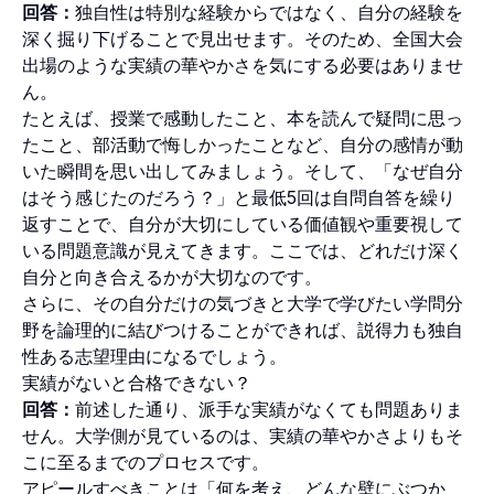
回答：
独自性は特別な経験からではなく、自分の経験を
深く掘り下げることで見出せます。そのため、全国大会
出場のような実績の華やかさを気にする必要はありませ
ん。
たとえば、授業で感動したこと、本を読んで疑問に思っ
たこと、部活動で悔しかったことなど、自分の感情が動
いた瞬間を思い出してみましょう。そして、「なぜ自分
はそう感じたのだろう？」と最低5回は自問自答を繰り
返すことで、自分が大切にしている価値観や重要視して
いる問題意識が見えてきます。ここでは、どれだけ深く
自分と向き合えるかが大切なのです。
さらに、その自分だけの気づきと大学で学びたい学問分
野を論理的に結びつけることができれば、説得力も独自
性ある志望理由になるでしょう。
実績がないと合格できない？
回答：
前述した通り、派手な実績がなくても問題ありま
せん。大学側が見ているのは、実績の華やかさよりもそ
こに至るまでのプロセスです。
アピールすべきことは「何を考え、どんな壁にぶつか