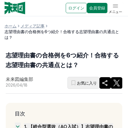
ログイン
会員登録
メニュ
ホーム
メディア記事
志望理由書の合格例を6つ紹介！合格する志望理由書の共通点と
は？
志望理由書の合格例を6つ紹介！合格する
志望理由書の共通点とは？
未来図編集部
お気に入り
2026/04/18
目次
1
.
【総合型選抜（AO入試）】志望理由書の