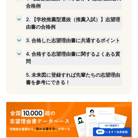
合格例
合格例①
2
.
【学校推薦型選抜（推薦入試）】志望理
合格例②
由書の合格例
合格例③
合格例①
3
.
合格した志望理由書に共通するポイント
合格例②
具体性や独自性がある
合格例③
4
.
合格する志望理由書に関するよくある質
内容が一貫している
問
アドミッション・ポリシーに合致する人物像に
志望理由はどうすれば独自性が出せる？
なっている
5
.
未来図に登録すれば先輩たちの志望理由
実績がないと合格できない？
書を参考にできる！
アドミッション・ポリシーとかけ離れているけ
れど嘘をついても問題ない？