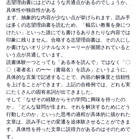
志望理由書にはどのような共通点があるのでしょうか。
具体性や独自性がある
まず、抽象的な内容が少ない点が挙げられます。読み手
は多くの志望理由書を読むため、「幅広い教養を身につ
けたい」といった誰にでも書けるありきたりな内容では
印象に残りません。合格する志望理由書は、その人にし
か書けないオリジナルなストーリーが展開されていると
いう点が共通しています。
読書体験一つとっても「ある本を読んで」ではなく「〇
〇（著者名）の〜〜（書籍名）を読み」というように、
具体的な言葉で記述することで、内容の解像度と信頼性
を上げることができます。上記の合格例では、どれも実
にたくさんの固有名詞が出てきました。
そして「なぜその経験からその学問に興味を持ったの
か」「どんな疑問が生まれ、それを解決するためにどう
行動したのか」といった思考の過程が具体的に描かれた
文章は、読み手にその変遷を追体験させることができま
す。具体性を持った文章に説得力があるのはそのためで
す。