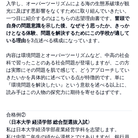
入学し、オーバーツーリズムによる海の生態系破壊が観
光に及ぼす悪影響をなくすために取り組んでいきたい。
一つ目に紹介するのはこちらの志望理由書です。
冒頭で
自身の問題意識を示した後、なぜそう思ったか、きっか
けとなる体験、問題を解決するためにこの学校が適して
いる理由
を3点述べる構成になっています。
内容は環境問題とオーバーツーリズムなど、中高の社会
科で習ったことのある社会問題が登場しますが、この方
は実際にその問題を肌で感じて、どうアプローチしてい
きたいかを具体的に述べている点が特徴的です。単に
『環境問題を解決したい』という意欲を述べる以上に、
読み手はこの人物の探究力に期待を寄せるはずです。
合格例②
〈日本大学 経済学部 総合型選抜入試〉
私は日本大学経済学部産業経営学科を志望します。
私は中学二年生の頃から漠然とではありますが、銀行員