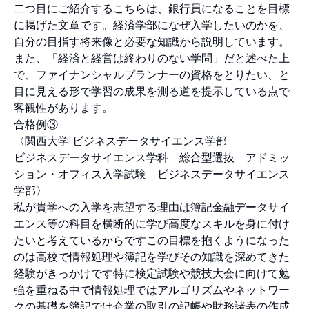
二つ目にご紹介するこちらは、銀行員になることを目標
に掲げた文章です。経済学部になぜ入学したいのかを、
自分の目指す将来像と必要な知識から説明しています。
また、「経済と経営は終わりのない学問」だと述べた上
で、ファイナンシャルプランナーの資格をとりたい、と
目に見える形で学習の成果を測る道を提示している点で
客観性があります。
合格例③
〈関西大学 ビジネスデータサイエンス学部
ビジネスデータサイエンス学科 総合型選抜 アドミッ
ション・オフィス入学試験 ビジネスデータサイエンス
学部〉
私が貴学への入学を志望する理由は簿記金融データサイ
エンス等の科目を横断的に学び高度なスキルを身に付け
たいと考えているからですこの目標を抱くようになった
のは高校で情報処理や簿記を学びその知識を深めてきた
経験がきっかけです特に検定試験や競技大会に向けて勉
強を重ねる中で情報処理ではアルゴリズムやネットワー
クの基礎を簿記では企業の取引の記帳や財務諸表の作成