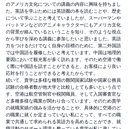
のアメリカ文化についての講義の内容に興味を持ちまし
た。英語を学ぶためには英語圏の本を読むことや、歴史
について学ぶことと考えていましたが、スーパーマンや
バットマンなどのアニメキャラクターにもアメリカ文化
の背景が絡んでいるということを知り、そのような視点
から学びを深める講義に参加したいと思いました。英語
力をつけるだけでなく自身の目標のために、第二外国語
では中国語を履修したいと考えています。中国は地理的
要因において観光客が多く訪れます。そのため空港で働
く際に中国語を話すことができると、お客様により良い
応対を行うことができると考えたからです。
続いて、貴学は多様な種類の難関国家試験や国家公務員
試験の合格者数が他大学と比較しとても多いという点で
す。空港は航空管制官や税関職員、そして入国審査官な
ど多種多様な職業が関わり合っています。そのため貴学
の就職実績の強みを活かせることや、具体的に空港のど
の職業に就くか定まっていない私にとって、すべての職
業で共通して求められる英語力を高めることができ、就
職活動のサポート環境も整っている貴学が私に適してい