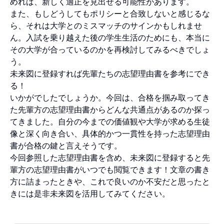
めれば、新しく適正を見出せる可能性があります。
また、もしどうしてもポリシーと合致しないと感じるな
ら、それは大学とのミスマッチのサインかもしれませ
ん。入試を乗り越えた後の学生生活のためにも、本当に
その大学が合っているのかを再検討してみるべきでしょ
う。
未来図に登録すれば先輩たちの志望理由書を参考にでき
る！
いかがでしたでしょうか。今回は、合格を掴み取ってき
た先輩方の志望理由書からどんな共通点があるのか探っ
てきました。自分の今までの価値観や大学が求める生徒
像と深く向き合い、具体的かつ一貫性を持った志望理由
書が合格の鍵と言えそうです。
今回参照した志望理由書を含め、未来図に登録すると先
輩方の志望理由書がいつでも閲覧できます！文章の書き
方に詰まったときや、これで良いのか不安だと思ったと
きには是非未来図を活用してみてください。