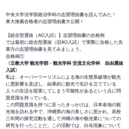
中央大学法学部政治学科の志望理由書を読んでみた！
東大推薦合格者の志望理由書大公開！
【総合型選抜（AO入試）】志望理由書の合格例
では最初に総合型選抜（旧AO入試）で実際に合格した先
輩方の志望理由書を見てみましょう。
合格例①
〈立教大学 観光学部・観光学科 交流文化学科 自由選抜
入試〉
私は、オーバーツーリズムによる海の生態系破壊が観光
に悪影響を及ぼし、結果的に観光で生計を立てている
人々の生活を阻害してしまう可能性があるという点に問
題意識を持っている。
この問題意識を持つに至ったきっかけは、日本各地の観
光地を訪れる中で、沖縄県の海の美しさに惹かれ、高校
三年間の探究活動を通して沖縄の海や観光業についての
研究を行ったことだ。この活動では、白化現象について