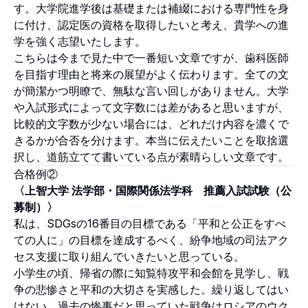
す。大学院進学後は基礎または補綴における専門性を身
に付け、認定医の資格を取得したいと考え、貴学への進
学を強く志望いたします。
こちらは今まで見た中で一番短い文章ですが、歯科医師
を目指す理由と将来の展望がよく伝わります。全ての文
が簡潔かつ明瞭で、無駄な言い回しがありません。大学
や入試形式によって文字数には差があると思いますが、
比較的文字数が少ない場合には、どれだけ内容を濃くで
きるかが合否を分けます。本当に伝えたいことを取捨選
択し、道筋立てて書いている点が素晴らしい文章です。
合格例②
〈上智大学 法学部・国際関係法学科 推薦入試試験（公
募制）〉
私は、SDGsの16番目の目標である「平和と公正をすべ
ての人に」の目標を達成するべく、紛争地域の司法アク
セス支援に取り組んでいきたいと思っている。
小学生の頃、帰省の際に知覧特攻平和会館を見学し、戦
争の悲惨さと平和の大切さを実感した。繰り返してはい
けない、過去の惨事だと思っていた戦争はロシアのウク