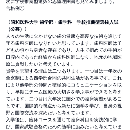
次に学校推薦型選抜の志望理由書も見てみましょう。
合格例①
〈昭和医科大学 歯学部・歯学科 学校推薦型選抜入試
（公募）〉
人々の生活に欠かせない歯の健康を高度な技術を通じて
守る歯科医師になりたいと思っています。歯科医師は子
どもの頃から身近な存在であり、人生で初めての手術が
口腔内であった経験から歯科医師になり、地元の地域医
療に貢献したいと考えています。
貴学を志望する理由は二つあります。一つ目は一年次の
全寮制による四学部合同の共同生活がある事です。これ
により他学部の仲間と積極的にコミュニケーションを取
り、早期にチーム医療の大切さを学ぶ事ができると考え
ています。二つ目は六年次に国外での臨床実習があるこ
とです。国際的な視点から新たに歯学を学び、自身の視
野と国際交流を深めたいと考えています。
入学後は、臨床コースを通じて臨床科目を実践的に学
び、国家試験合格のための勉学に励みたいと考えていま