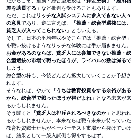
だからこそ、推薦・総合型選抜は
「拝金主義」「経済格
差を助長する」
など批判を受けることもあります。
ただ、これは
リッチな入試システムに参入できない人々
の意見
であり、逆に言えば、
「推薦・総合型選抜には、
貧乏人が入ってこられない」
ともいえる。
そして、日本の平均年収やそこらでは「推薦・総合型」
を戦い抜けるようなリッチな体験には手が届きません。
お金があるのならば、貧乏人には参加できない推薦・総
合型選抜の市場で戦ったほうが、ライバルの数は減るで
しょう。
総合型の枠も、今後どんどん拡大していくことが予想さ
れます。
そうなれば、やがて
「うちは教育投資をする余裕がある
から、総合型で戦ったほうが得だよね」
となる未来が来
るかもしれません。
そう聞くと
「貧乏人は排斥されるべきなのか」
と思われ
るかもしれませんが、本来ならば戦う未来が待っていた
教育投資戦士たちがペーパーテスト市場から抜けていけ
ば、結果として一般入試側も得をするはず。