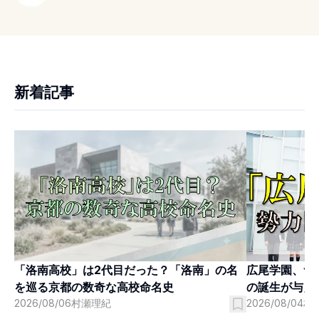
新着記事
「洛南高校」は2代目だった？「洛南」の名
広尾学園、つ
を巡る京都の数奇な高校命名史
の誕生が与え
2026/08/06
村瀬理紀
2026/08/04
村