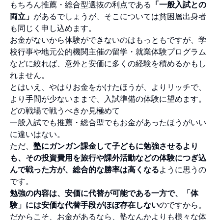
もちろん推薦・総合型選抜の利点である
「一般入試との
両立」
があるでしょうが、そこについては貧困層出身者
も同じく申し込めます。
お金がないから体験ができないのはもっともですが、学
校行事や地元公的機関主催の留学・就業体験プログラム
などに絞れば、意外と安価に多くの経験を積めるかもし
れません。
とはいえ、やはりお金をかけたほうが、よりリッチで、
より手間が少ないままで、入試準備の体験に望めます。
どの戦場で戦うべきか見極めて
一般入試でも推薦・総合型でもお金があったほうがいい
に違いはない。
ただ、
塾にガンガン課金して子どもに勉強させるより
も、その投資費用を旅行や課外活動などの体験につぎ込
んで戦った方が、総合的な勝率は高くなる
ように思うの
です。
勉強の内容は、安価に代替が可能である一方で、「体
験」には安価な代替手段がほぼ存在しない
のですから。
だからこそ、お金があるなら、塾なんかよりも様々な体