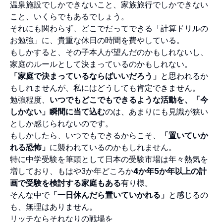
温泉施設でしかできないこと、家族旅行でしかできない
こと、いくらでもあるでしょう。
それにも関わらず、どこでだってできる「計算ドリルの
お勉強」に、貴重な休日の時間を費やしている。
もしかすると、その子本人が望んだのかもしれないし、
家庭のルールとして決まっているのかもしれない。
「家庭で決まっているならばいいだろう」
と思われるか
もしれませんが、私にはどうしても肯定できません。
勉強程度、
いつでもどこでもできるような活動を、「今
しかない」瞬間に当て込む
のは、あまりにも見識が狭い
としか感じられないのです。
もしかしたら、いつでもできるからこそ、
「置いていか
れる恐怖」
に襲われているのかもしれません。
特に中学受験を筆頭として日本の受験市場は年々熱気を
増しており、もはや3か年どころか
4か年5か年以上の計
画で受験を検討する家庭もある
有り様。
そんな中で
「一日休んだら置いていかれる」
と感じるの
も、無理はありません。
リッチならそれなりの戦場を