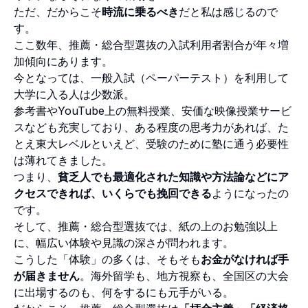
ただ、だからこそ
時流に乗るべき
だと私は感じるので
す。
ここ数年、推薦・総合型選抜の入試利用者割合が年々増
加傾向にあります。
今となっては、一般入試（ペーパーテスト）を利用して
大学に入る人は少数派。
参考書やYouTube上の無料授業、安価な映像授業サービ
スなども充実しており、ある程度の思考力があれば、た
とえ東大レベルといえど、受験のために塾に通う必要性
は薄れてきました。
つまり、
貧乏人でも最適化された知識や方法論などにア
クセスできれば、いくらでも挽回できる
ようになったの
です。
そして、推薦・総合型選抜では、紙の上のお勉強以上
に、幅広い体験や見識の深さが問われます。
こうした「体験」の多くは、そもそも
お金がなければ手
が届きません
。海外留学も、地方視察も、全国区の大会
に出場するのも、何をするにも元手がいる。