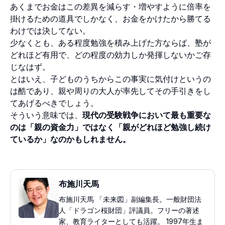
あくまでお金はこの差異を減らす・増やすように倍率を
掛けるための道具でしかなく、お金をかけたから勝てる
わけでは決してない。
少なくとも、ある程度勉強を積み上げた方ならば、塾が
どれほど有用で、どの程度の効力しか発揮しないかご存
じなはず。
とはいえ、子どものうちからこの事実に気付けというの
は酷であり、親や周りの大人が率先してその手引きをし
てあげるべきでしょう。
そういう意味では、
現代の受験戦争において最も重要な
のは「親の資金力」ではなく「親がどれほど勉強し続け
ているか」なのかもしれません。
布施川天馬
布施川天馬 「未来図」副編集長。一般財団法
人「ドラゴン桜財団」評議員。フリーの著述
家、教育ライターとしても活躍。 1997年生ま