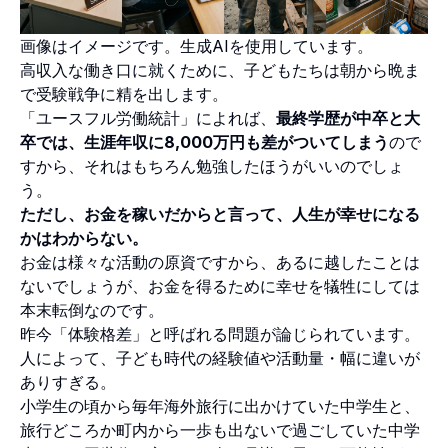
画像はイメージです。生成AIを使用しています。
高収入な働き口に就くために、子どもたちは朝から晩ま
で受験戦争に精を出します。
「ユースフル労働統計」によれば、
最終学歴が中卒と大
卒では、生涯年収に8,000万円も差がついてしまう
ので
すから、それはもちろん勉強したほうがいいのでしょ
う。
ただし、お金を稼いだからと言って、人生が幸せになる
かはわからない。
お金は様々な活動の原資ですから、あるに越したことは
ないでしょうが、お金を得るために幸せを犠牲にしては
本末転倒なのです。
昨今「体験格差」と呼ばれる問題が論じられています。
人によって、子ども時代の経験値や活動量・幅に違いが
ありすぎる。
小学生の頃から毎年海外旅行に出かけていた中学生と、
旅行どころか町内から一歩も出ないで過ごしていた中学