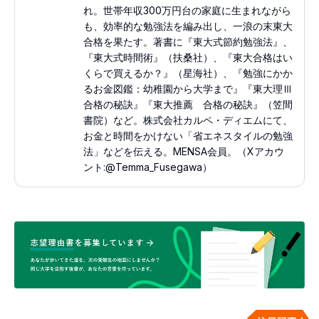
れ。世帯年収300万円台の家庭に生まれながら
も、効率的な勉強法を編み出し、一浪の末東大
合格を果たす。著書に『東大式節約勉強法』、
『東大式時間術』（扶桑社）、『東大合格はい
くらで買えるか？』（星海社）、『勉強にかか
るお金図鑑：幼稚園から大学まで』『東大理Ⅲ
合格の秘訣』『東大推薦 合格の秘訣』（笠間
書院）など。株式会社カルペ・ディエムにて、
お金と時間をかけない「省エネスタイルの勉強
法」などを伝える。MENSA会員。（Xアカウ
ント:@Temma_Fusegawa）