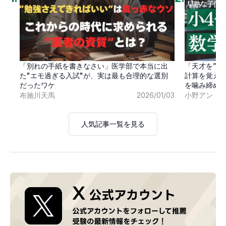
「別れの手紙を書きなさい」医学部で本当に出
「天才を”卒
た"エモ過ぎる入試"が、実は最も合理的な選別
計算を覚え
だったワケ
を噛み締め
布施川天馬
2026/01/03
小野アン
人気記事一覧を見る