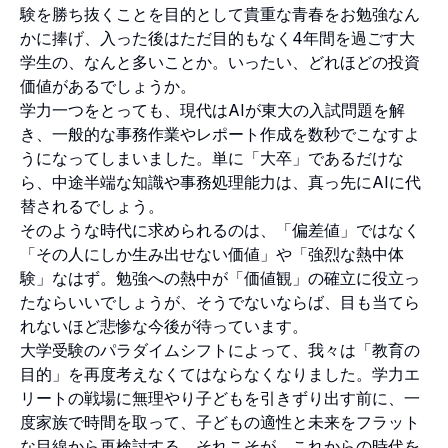
験を勝ち抜くことを目的として貴重な青春をお勉強なん
かに捧げ、入った後はただ目的もなく4年間を過ごす大
学生の、なんと多いことか。いったい、どれほどの投資
価値があるでしょうか。
学力一つをとっても、現代はAIが東大の入試問題を解
き、一般的な事務作業やレポート作成を数秒でこなすよ
うになってしまいました。単に「大卒」であるだけな
ら、中途半端な知識や事務処理能力は、真っ先にAIに代
替されるでしょう。
そのような時代に求められるのは、「偏差値」ではなく
「その人にしか生み出せない価値」や「強烈な熱中体
験」なはず。勉強への熱中が「価値観」の確立に役立っ
たならいいでしょうが、そうでないならば、目も当てら
れないほど悲惨な今後が待っています。
大学受験のパラダイムシフトによって、我々は「教育の
目的」を再度考えなくてはならなくなりました。学力エ
リートの戦場に無理やり子どもを引きずり出す前に、一
度家族で時間を取って、子どもの適性と未来をフラット
な目線から再検討する。それこそが、これからの時代を