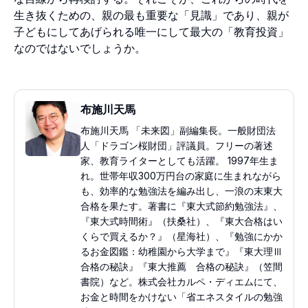
生き抜くための、親の最も重要な「見識」であり、親が
子どもにしてあげられる唯一にして最大の「教育投資」
なのではないでしょうか。
布施川天馬
布施川天馬 「未来図」副編集長。一般財団法
人「ドラゴン桜財団」評議員。フリーの著述
家、教育ライターとしても活躍。 1997年生ま
れ。世帯年収300万円台の家庭に生まれながら
も、効率的な勉強法を編み出し、一浪の末東大
合格を果たす。著書に『東大式節約勉強法』、
『東大式時間術』（扶桑社）、『東大合格はい
くらで買えるか？』（星海社）、『勉強にかか
るお金図鑑：幼稚園から大学まで』『東大理Ⅲ
合格の秘訣』『東大推薦 合格の秘訣』（笠間
書院）など。株式会社カルペ・ディエムにて、
お金と時間をかけない「省エネスタイルの勉強