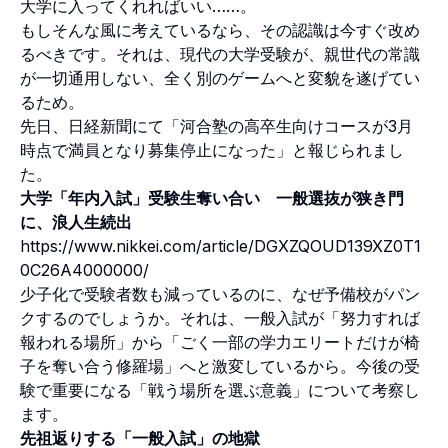
大学に入ってくれればいい……。
もしそんな風に考えているなら、その認識は今すぐ改め
るべきです。それは、現代の大学受験が、親世代の常識
が一切通用しない、全く別のゲームへと変貌を遂げてい
るため。
先日、日経新聞にて「河合塾の高卒生向けコースが3月
時点で満員となり募集停止になった」と報じられまし
た。
大学「年内入試」受験生奪い合い 一般選抜が狭き門
に、浪人生続出
https://www.nikkei.com/article/DGXZQOUD139XZ0T1
0C26A4000000/
少子化で受験者数も減っているのに、なぜ予備校がパン
クするのでしょうか。それは、一般入試が「努力すれば
報われる場所」から「ごく一部の学力エリートだけが椅
子を奪い合う修羅場」へと激変しているから。今後の受
験で重要になる「戦う場所を選ぶ意義」について考察し
ます。
先祖返りする「一般入試」の地獄