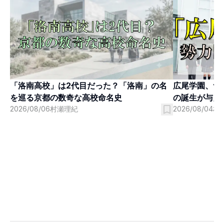
「洛南高校」は2代目だった？「洛南」の名
広尾学園、つ
を巡る京都の数奇な高校命名史
の誕生が与え
2026/08/06
村瀬理紀
2026/08/04
村