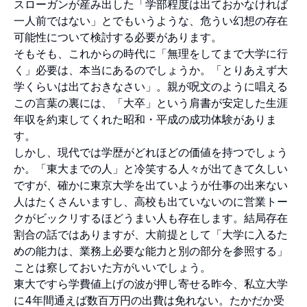
スローガンが産み出した「学部程度は出ておかなければ
一人前ではない」とでもいうような、危うい幻想の存在
可能性について検討する必要があります。
そもそも、これからの時代に「無理をしてまで大学に行
く」必要は、本当にあるのでしょうか。「とりあえず大
学くらいは出ておきなさい」。親が呪文のように唱える
この言葉の裏には、「大卒」という肩書が安定した生涯
年収を約束してくれた昭和・平成の成功体験がありま
す。
しかし、現代では学歴がどれほどの価値を持つでしょう
か。「東大までの人」と冷笑する人々が出てきて久しい
ですが、確かに東京大学を出ていようが仕事の出来ない
人はたくさんいますし、高校も出ていないのに営業トー
クがビックリするほどうまい人も存在します。結局存在
割合の話ではありますが、大前提として「大学に入るた
めの能力は、業務上必要な能力と別の部分を参照する」
ことは察しておいた方がいいでしょう。
東大ですら学費値上げの波が押し寄せる昨今、私立大学
に4年間通えば数百万円の出費は免れない。たかだか受