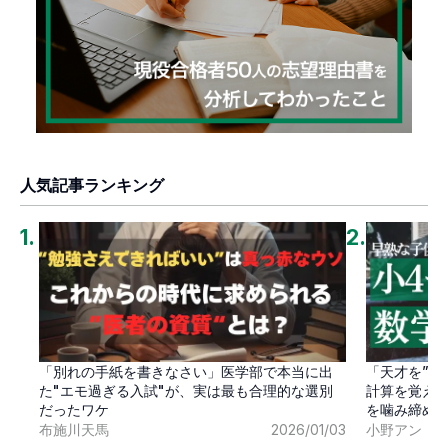
人気記事ランキング
1
.
2
.
「別れの手紙を書きなさい」医学部で本当に出
「天才を”卒
た"エモ過ぎる入試"が、実は最も合理的な選別
計算を覚え
だったワケ
を噛み締め
布施川天馬
2026/01/03
小野アン