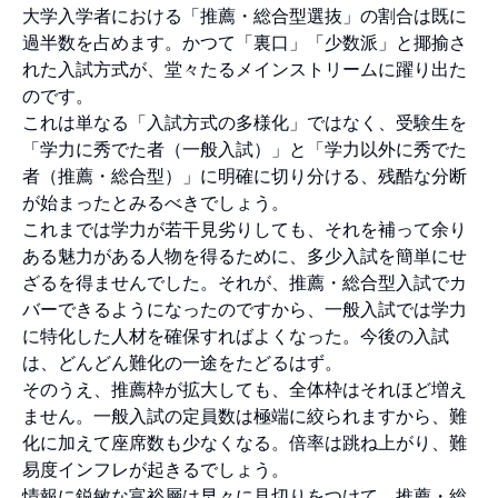
大学入学者における「推薦・総合型選抜」の割合は既に
過半数を占めます。かつて「裏口」「少数派」と揶揄さ
れた入試方式が、堂々たるメインストリームに躍り出た
のです。
これは単なる「入試方式の多様化」ではなく、受験生を
「学力に秀でた者（一般入試）」と「学力以外に秀でた
者（推薦・総合型）」に明確に切り分ける、残酷な分断
が始まったとみるべきでしょう。
これまでは学力が若干見劣りしても、それを補って余り
ある魅力がある人物を得るために、多少入試を簡単にせ
ざるを得ませんでした。それが、推薦・総合型入試でカ
バーできるようになったのですから、一般入試では学力
に特化した人材を確保すればよくなった。今後の入試
は、どんどん難化の一途をたどるはず。
そのうえ、推薦枠が拡大しても、全体枠はそれほど増え
ません。一般入試の定員数は極端に絞られますから、難
化に加えて座席数も少なくなる。倍率は跳ね上がり、難
易度インフレが起きるでしょう。
情報に鋭敏な富裕層は早々に見切りをつけて、推薦・総