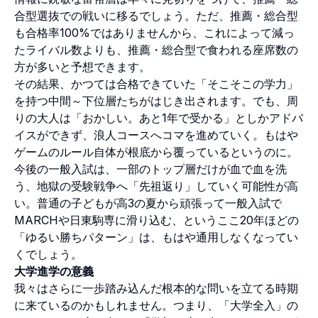
合型選抜での戦いに移るでしょう。ただ、推薦・総合型
も合格率100%ではありませんから、これによって減っ
たライバル数よりも、推薦・総合型で食われる座席数の
方が多いと予想できます。
その結果、かつては合格できていた「そこそこの学力」
を持つ中間～下位層たちがはじき出されます。でも、周
りの大人は「おかしい。あと1年で受かる」としかアドバ
イスができず、浪人コースへコマを進めていく。もはや
ゲームのルール自体が根底から覆っているというのに。
今後の一般入試は、一部のトップ層だけが血で血を洗
う、地獄の受験戦争へ「先祖返り」していく可能性が高
い。普通の子どもが高3の夏から頑張って一般入試で
MARCHや日東駒専に滑り込む、というここ20年ほどの
「ゆるい勝ちパターン」は、もはや通用しなくなってい
くでしょう。
大学進学の意義
我々はさらに一歩踏み込んだ根本的な問いを立てる時期
に来ているのかもしれません。つまり、「大学全入」の