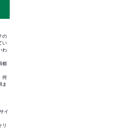
すの
てい
いわ
局都
、何
局ま
サイ
キリ