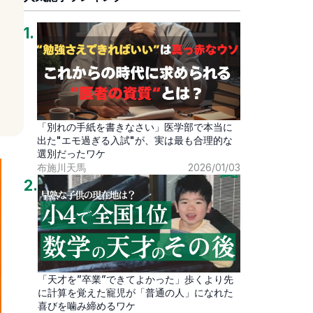
1
.
「別れの手紙を書きなさい」医学部で本当に
出た"エモ過ぎる入試"が、実は最も合理的な
選別だったワケ
布施川天馬
2026/01/03
2
.
「天才を”卒業”できてよかった」歩くより先
に計算を覚えた寵児が「普通の人」になれた
喜びを噛み締めるワケ