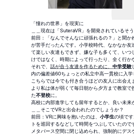
「憧れの世界」を現実に
＿＿現在は「SuteraVR」を開発されている
前田：「なんでそんなに頑張れるの？」と聞か
が苦手だったんです。小学校時代、なかなか友
て楽しい友達もできず、嫌な子も多くて、いつ
けではなく、時期によって行ったり、全く行か
それで、
話が合う友達を作るために、
中学受験
内の偏差値60ちょっとの私立中高一貫校に入学
こちらでは今でも付き合うほどの友人に出会え
より私は体が弱くて毎日朝から夕方まで教室で
た
不登校
に。
高校に内部進学しても留年するとか、良い未来
＿＿そこでVRと出会われたのでしょうか？
前田：VRに興味を抱いたのは、
小学生
の頃です
トを巡回するなどして時間をつぶしていたので
メタバース空間に閉じ込められ、強制的にデス