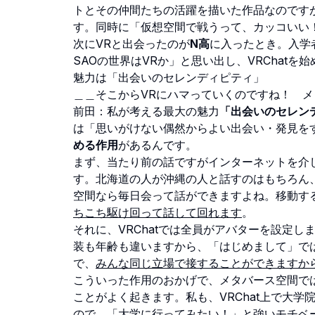
トとその仲間たちの活躍を描いた作品なのです
す。同時に「仮想空間で戦うって、カッコいい
次にVRと出会ったのが
N高
に入ったとき。入学
SAOの世界はVRか」と思い出し、VRChatを
魅力は「出会いのセレンディピティ」
＿＿そこからVRにハマっていくのですね！ 
前田：私が考える最大の魅力
「出会いのセレン
は「思いがけない偶然からよい出会い・発見を
める作用
があるんです。
まず、当たり前の話ですがインターネットを介
す。北海道の人が沖縄の人と話すのはもちろん
空間なら毎日会って話ができますよね。移動す
ちこち駆け回って話して回れます
。
それに、VRChatでは全員がアバターを設定
装も年齢も違いますから、「はじめまして」で
で、
みんな同じ立場で接することができますか
こういった作用のおかげで、メタバース空間で
ことがよく起きます。私も、VRChat上で大
ので、「大学に行ってみたい！」と強いモチベ