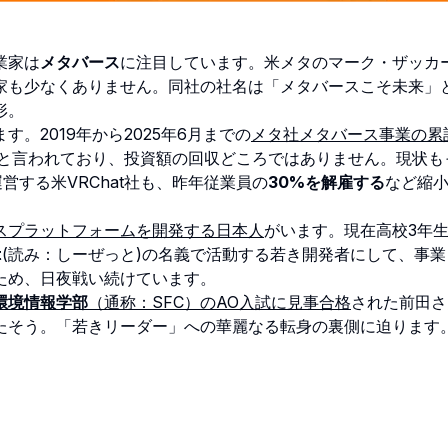
業家は
メタバース
に注目しています。米メタのマーク・ザッカ
家も少なくありません。同社の社名は「メタバースこそ未来」
形。
2019年から2025年6月までの
メタ社メタバース事業の累
と言われており、投資額の回収どころではありません。現状も
営する米VRChat社も、昨年従業員の
30%を解雇する
など縮
スプラットフォームを開発する日本人
がいます。現在高校3年
t
(読み：しーぜっと)の名義で活動する若き開発者にして、事業
ため、日夜戦い続けています。
環境情報学部
（通称：SFC）のAO入試に見事合格
された前田さ
たそう。「若きリーダー」への華麗なる転身の裏側に迫ります