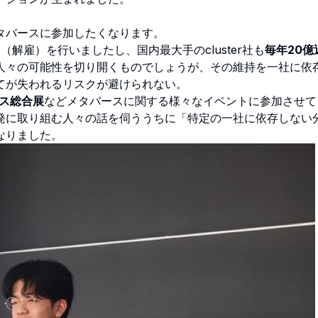
タバースに参加したくなります。
（解雇）を行いましたし、国内最大手のcluster社も
毎年20億
人々の可能性を切り開くものでしょうが、その維持を一社に依
てが失われるリスクが避けられない。
ス総合展
などメタバースに関する様々なイベントに参加させて
発に取り組む人々の話を伺ううちに「特定の一社に依存しない
なりました。