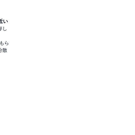
近い
存し
もら
分散