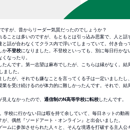
そうですが、昔からリーダー気質だったのでしょうか？
れることは多いのですが、もともとは引っ込み思案で、人と話
達と話が合わなくてクラス内で浮いてしまっていて。付き合っ
しか
不登校
になりました。不登校といっても、別に毎日行かな
なくなったり。
したんです。第一志望は麻布でしたが、こちらは縁がなく。結
しました。
ましたが、それでも嫌なことを言ってくる子は一定いましたし
授業を受け続けるのが体力的に難しかったんです。それで、結
が見えなかったので、
通信制のN高等学校に転校
したんです。
。学校に行かない日は暇を持て余していて、毎日ネットの動画
すが、偶然『ソードアート・オンライン』と出会いました。
ゲームに参加させられた人々と、そんな境遇を打破する主人公