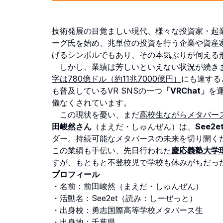
技術発展の目覚ましい現代、様々な投資家・起
ーグ氏を始め、兆単位の投資を行う企業や資産
げるシンボルでもあり、その本気ぶりが伺える
しかし、業績は芳しいといえない状況が続きます。
字は780億ドル（約11兆7000億円）
にも達する
も普及しているVR SNSの一つ
「VRChat」
を運
儀なくされています。
この現状を憂い、まだ
高校生ながらメタバー
田峻然さん
（まえだ・しゅんぜん）は、
See2e
ダー。持続可能なメタバースの未来を切り開く
この業績も手伝い、先日行われた
慶応義塾大学
すが、もともと
不登校児で学校も休み
がちだっ
プロフィール
・名前：前田峻然（まえだ・しゅんぜん）
・活動名：See2et（読み：しーぜっと）
・出身校：勇志国際高等学校メタバース生
・出身地：千葉県