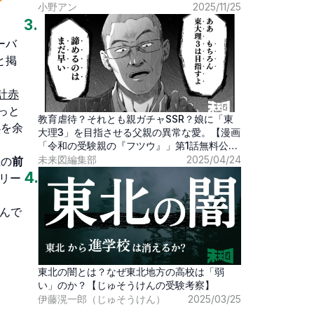
小野アン
2025/11/25
3
.
ーバ
と掲
計赤
っと
教育虐待？それとも親ガチャSSR？娘に「東
小を余
大理3」を目指させる父親の異常な愛。【漫画
「令和の受験親の『フツウ』」第1話無料公
開】
未来図編集部
2025/04/24
生の
前
4
.
リー
んで
。
東北の闇とは？なぜ東北地方の高校は「弱
い」のか？【じゅそうけんの受験考察】
伊藤滉一郎（じゅそうけん）
2025/03/25