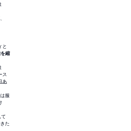
ま
ば、
ィと
離を縮
ま
ース
日あ
では服
け
んて
できた