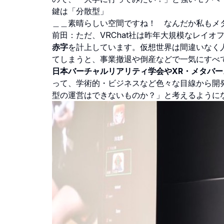
鍵は「分散型」
＿＿素晴らしい空間ですね！ なんだか私もメ
前田：ただ、VRChat社は昨年大規模なレイオフ
赤字
を計上しています。仮想世界は間違いなく
てしまうと、事業撤退や倒産などで一気にすべ
日本バーチャルリアリティ学会やXR・メタバー
って、学術的・ビジネスなど色々な目線から開
型の運営はできないものか？」と考えるように