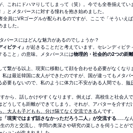
が、これにドハマりしてしまって（笑）。今でも全巻揃えてい
！」とメタバースに対する憧れを抱き始めました。
者全員にVRゴーグルが配られるのですが、ここで「そういえ
始めました。
メタバースにはどんな魅力があるのでしょうか？
ディピティ」
が起きることだと考えています。セレンディピテ
すること」の意味。メタバースには
物理的・社会的の2つの距
して繋がる以上、現実に移動して顔を合わせる必要がなくなり
、私は最近韓国に友人ができたのですが、国が違ってもメタバ
る必要もないので、私のように体力に不安がある人間でも、
毎
しますから、話しかけやすくなります。例えば、高校生と社会人
はどうしても距離ができてしまう。それが、アバターを介すだ
ら、大人も子どもも、分け隔てなく交流できる
んです。
は
「現実ではまず話さなかっただろう二人」が交流する
……な
学院生の方と交流し、学問の奥深さや研究の楽しさを伺うことが
ーションが生まれました。