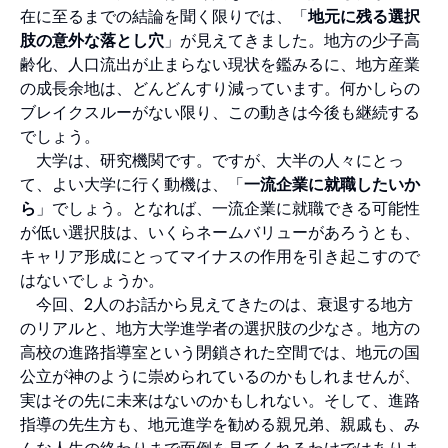
在に至るまでの結論を聞く限りでは、「
地元に残る選択
肢の意外な落とし穴
」が見えてきました。地方の少子高
齢化、人口流出が止まらない現状を鑑みるに、地方産業
の成長余地は、どんどんすり減っています。何かしらの
ブレイクスルーがない限り、この動きは今後も継続する
でしょう。
大学は、研究機関です。ですが、大半の人々にとっ
て、よい大学に行く動機は、「
一流企業に就職したいか
ら
」でしょう。となれば、一流企業に就職できる可能性
が低い選択肢は、いくらネームバリューがあろうとも、
キャリア形成にとってマイナスの作用を引き起こすので
はないでしょうか。
今回、2人のお話から見えてきたのは、衰退する地方
のリアルと、地方大学進学者の選択肢の少なさ。地方の
高校の進路指導室という閉鎖された空間では、地元の国
公立が神のように崇められているのかもしれませんが、
実はその先に未来はないのかもしれない。そして、進路
指導の先生方も、地元進学を勧める親兄弟、親戚も、み
んな人生の終わりまで面倒を見てくれるわけではありま