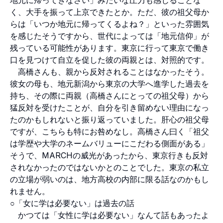
く、大手を振って上京できたとか。ただ、彼の祖父母か
らは「いつか地元に帰ってくるよね？」といった雰囲気
を感じたそうですから、世代によっては「地元信仰」が
残っている可能性があります。東京に行って東京で働き
口を見つけて自立を促した彼の両親とは、対照的です。
高橋さんも、親から反対されることはなかったそう。
彼女の母も、地元新潟から東京の大学へ進学した過去を
持ち、その際に両親（高橋さんにとっての祖父母）から
猛反対を受けたことが、自分を引き留めない理由になっ
たのかもしれないと振り返っていました。肝心の祖父母
ですが、こちらも特にお咎めなし。高橋さん曰く「祖父
は学歴や大学のネームバリューにこだわる側面がある」
そうで、MARCHの威光があったから、東京行きも反対
されなかったのではないかとのことでした。東京の私立
の立場が弱いのは、地方高校の内部に限る話なのかもし
れません。
○「女に学は必要ない」は過去の話
かつては「女性に学は必要ない」なんて話もあったよ