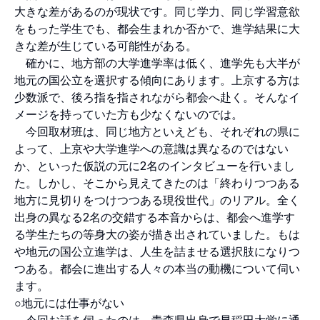
大きな差があるのが現状です。同じ学力、同じ学習意欲
をもった学生でも、都会生まれか否かで、進学結果に大
きな差が生じている可能性がある。
確かに、地方部の大学進学率は低く、進学先も大半が
地元の国公立を選択する傾向にあります。上京する方は
少数派で、後ろ指を指されながら都会へ赴く。そんなイ
メージを持っていた方も少なくないのでは。
今回取材班は、同じ地方といえども、それぞれの県に
よって、上京や大学進学への意識は異なるのではない
か、といった仮説の元に2名のインタビューを行いまし
た。しかし、そこから見えてきたのは「終わりつつある
地方に見切りをつけつつある現役世代」のリアル。全く
出身の異なる2名の交錯する本音からは、都会へ進学す
る学生たちの等身大の姿が描き出されていました。もは
や地元の国公立進学は、人生を詰ませる選択肢になりつ
つある。都会に進出する人々の本当の動機について伺い
ます。
○地元には仕事がない
今回お話を伺ったのは、青森県出身で早稲田大学に通