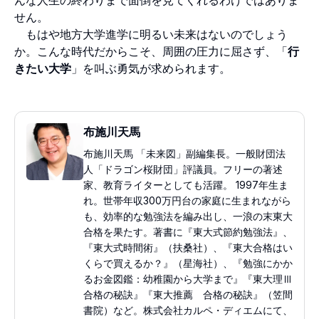
せん。
もはや地方大学進学に明るい未来はないのでしょう
か。こんな時代だからこそ、周囲の圧力に屈さず、「
行
きたい大学
」を叫ぶ勇気が求められます。
布施川天馬
布施川天馬 「未来図」副編集長。一般財団法
人「ドラゴン桜財団」評議員。フリーの著述
家、教育ライターとしても活躍。 1997年生ま
れ。世帯年収300万円台の家庭に生まれながら
も、効率的な勉強法を編み出し、一浪の末東大
合格を果たす。著書に『東大式節約勉強法』、
『東大式時間術』（扶桑社）、『東大合格はい
くらで買えるか？』（星海社）、『勉強にかか
るお金図鑑：幼稚園から大学まで』『東大理Ⅲ
合格の秘訣』『東大推薦 合格の秘訣』（笠間
書院）など。株式会社カルペ・ディエムにて、