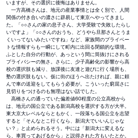
いますが、その選択に後悔はありません。
一方高橋さんは、地元の産業事情とは全く別で、人間
関係の付き合いの濃さに辟易して東京へやってきまし
た。「○○さんの家の息子さん、大学受験で失敗したらし
いですよ」「○○さんのおうち、どうやら旦那さんとうま
くいってないみたいですね」など、家族間のプライベー
トな情報すらも一瞬にして町内に出回る閉鎖的な環境。
ふとした自分の行動が、あっという間に筒抜けにされる
プライバシーの無さ。さらに、少子高齢化の影響から高
校の選択肢も減り、放課後に友達と遊びに行く場所も、
塾の選択肢もない。仮に街のほうへ出たければ、親に頼
んで車の送迎をしてもらう必要が。こういった窮屈さに
見切りをつけるのも無理はない話でした。
高橋さんの通っていた偏差値60程度の公立高校から
は、地元の国公立である新潟高校を選択する方が大半。
東大京大レベルならともかく、一段落ちる国公立を志望
すると「そんなとこ行くなら、新潟大でいいんじゃな
い？」と止められるそう。中には「新潟大に変えるな
ら、車買ってあげるから」と説得された方もいたとか。