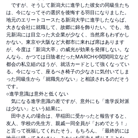
ですが、そうして新潟大に進学した彼女の同級生たち
は、今になってその選択を後悔する羽目になりました。
地元のエリートコースたる新潟大学に進学したならば、
大きな会社に就職して、故郷に錦を飾りたい。でも、地
元新潟には目立った大企業が少なく、当然席もわずかし
かない。東京や大阪など大都市に来れば席はあります
が、今度は「新潟大卒」の威光が効果を発揮しない。な
んなら、かつては日陰者だったMARCHや関関同立など
都会の私立組のほうが、就活カードとして強くなってい
る。今になって、座るべき椅子の少なさに気付いてしま
った同級生から「就職先がない」と相談されるのだそう
です。
○進学意識は意外と低くない
気になる進学意識の差ですが、意外にも「進学反対派
は少ない」という結果に。
田中さんの場合は、早稲田に受かったと報告すると、
友人、学校の先生方、親戚一同全員が「おめでとう！」
と言って祝福してくれたそう。もちろん、「最終的には
地元に帰ってきなさい」みたいな圧力も感じることな