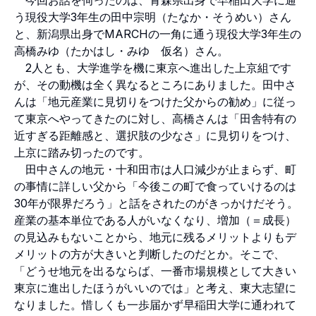
う現役大学3年生の田中宗明（たなか・そうめい）さん
と、新潟県出身でMARCHの一角に通う現役大学3年生の
高橋みゆ（たかはし・みゆ 仮名）さん。
2人とも、大学進学を機に東京へ進出した上京組です
が、その動機は全く異なるところにありました。田中さ
んは「地元産業に見切りをつけた父からの勧め」に従っ
て東京へやってきたのに対し、高橋さんは「田舎特有の
近すぎる距離感と、選択肢の少なさ」に見切りをつけ、
上京に踏み切ったのです。
田中さんの地元・十和田市は人口減少が止まらず、町
の事情に詳しい父から「今後この町で食っていけるのは
30年が限界だろう」と話をされたのがきっかけだそう。
産業の基本単位である人がいなくなり、増加（＝成長）
の見込みもないことから、地元に残るメリットよりもデ
メリットの方が大きいと判断したのだとか。そこで、
「どうせ地元を出るならば、一番市場規模として大きい
東京に進出したほうがいいのでは」と考え、東大志望に
なりました。惜しくも一歩届かず早稲田大学に通われて