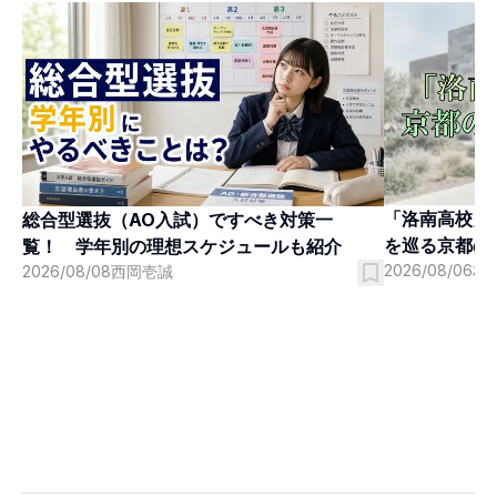
「洛南高校」
総合型選抜（AO入試）ですべき対策一
を巡る京都の
覧！ 学年別の理想スケジュールも紹介
2026/08/06
村
2026/08/08
西岡壱誠