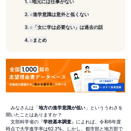
1
.
○地元には仕事がない
2
.
○進学意識は意外と低くない
3
.
○「女に学は必要ない」は過去の話
4
.
○まとめ
みなさんは「
地方の進学意識が低い
」といううわさを
聞いたことはありますか？
文部科学省の『
学校基本調査
』によれば、令和6年度
時点で大学進学率は62.3%。しかし、都市部と地方部で