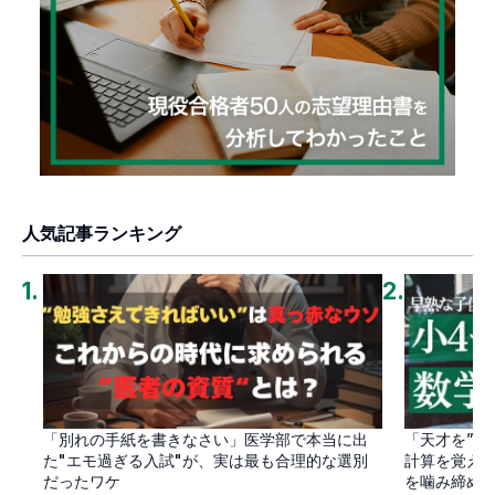
人気記事ランキング
1
.
2
.
「別れの手紙を書きなさい」医学部で本当に出
「天才を”卒
た"エモ過ぎる入試"が、実は最も合理的な選別
計算を覚え
だったワケ
を噛み締め