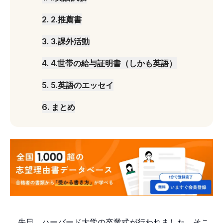
2
.
2.推薦書
3
.
3.課外活動
4
.
4.世帯の給与証明書（しかも英語）
5
.
5.英語のエッセイ
6
.
まとめ
先日、ハーバード大学の卒業式が行われました。そこ