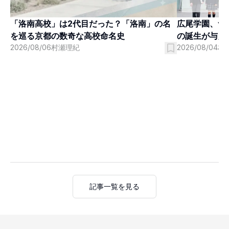
「洛南高校」は2代目だった？「洛南」の名
広尾学園、つ
を巡る京都の数奇な高校命名史
の誕生が与え
2026/08/06
村瀬理紀
2026/08/04
村
記事一覧を見る