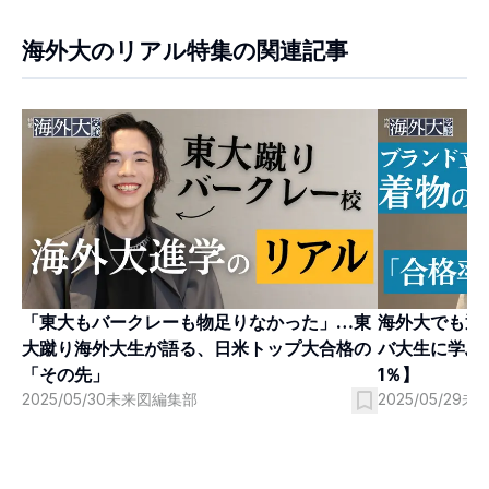
海外大のリアル特集の関連記事
「東大もバークレーも物足りなかった」…東
海外大でも通
大蹴り海外大生が語る、日米トップ大合格の
バ大生に学ぶ
「その先」
1％】
2025/05/30
未来図編集部
2025/05/29
未