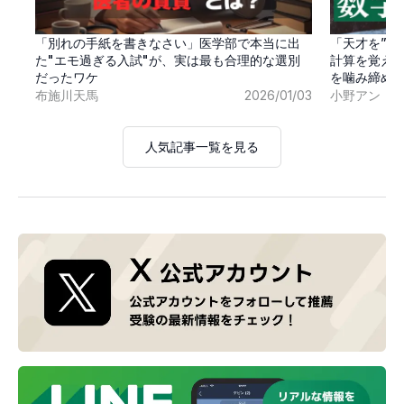
「別れの手紙を書きなさい」医学部で本当に出
「天才を”卒
た"エモ過ぎる入試"が、実は最も合理的な選別
計算を覚え
だったワケ
を噛み締め
布施川天馬
2026/01/03
小野アン
人気記事一覧を見る