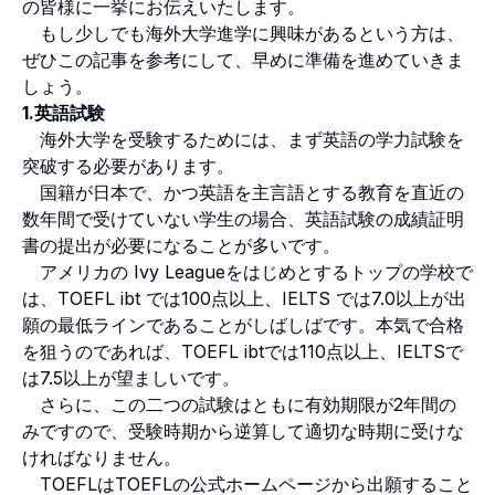
の皆様に一挙にお伝えいたします。
もし少しでも海外大学進学に興味があるという方は、
ぜひこの記事を参考にして、早めに準備を進めていきま
しょう。
1.英語試験
海外大学を受験するためには、まず英語の学力試験を
突破する必要があります。
国籍が日本で、かつ英語を主言語とする教育を直近の
数年間で受けていない学生の場合、英語試験の成績証明
書の提出が必要になることが多いです。
アメリカの Ivy Leagueをはじめとするトップの学校で
は、TOEFL ibt では100点以上、IELTS では7.0以上が出
願の最低ラインであることがしばしばです。本気で合格
を狙うのであれば、TOEFL ibtでは110点以上、IELTSで
は7.5以上が望ましいです。
さらに、この二つの試験はともに有効期限が2年間の
みですので、受験時期から逆算して適切な時期に受けな
ければなりません。
TOEFLはTOEFLの公式ホームページから出願すること