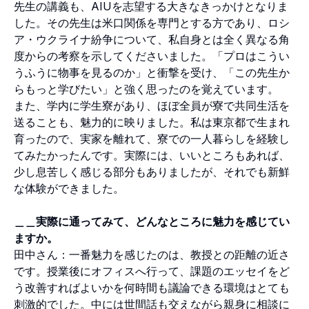
先生の講義も、AIUを志望する大きなきっかけとなりま
した。その先生は米口関係を専門とする方であり、ロシ
ア・ウクライナ紛争について、私自身とは全く異なる角
度からの考察を示してくださいました。「プロはこうい
うふうに物事を見るのか」と衝撃を受け、「この先生か
らもっと学びたい」と強く思ったのを覚えています。
また、学内に学生寮があり、ほぼ全員が寮で共同生活を
送ることも、魅力的に映りました。私は東京都で生まれ
育ったので、実家を離れて、寮での一人暮らしを経験し
てみたかったんです。実際には、いいところもあれば、
少し息苦しく感じる部分もありましたが、それでも新鮮
な体験ができました。
＿＿実際に通ってみて、どんなところに魅力を感じてい
ますか。
田中さん：一番魅力を感じたのは、教授との距離の近さ
です。授業後にオフィスへ行って、課題のエッセイをど
う改善すればよいかを何時間も議論できる環境はとても
刺激的でした。中には世間話も交えながら親身に相談に