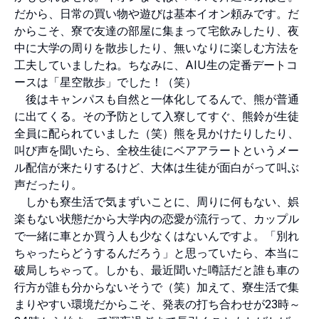
だから、日常の買い物や遊びは基本イオン頼みです。だ
からこそ、寮で友達の部屋に集まって宅飲みしたり、夜
中に大学の周りを散歩したり、無いなりに楽しむ方法を
工夫していましたね。ちなみに、AIU生の定番デートコ
ースは「星空散歩」でした！（笑）
後はキャンパスも自然と一体化してるんで、熊が普通
に出てくる。その予防として入寮してすぐ、熊鈴が生徒
全員に配られていました（笑）熊を見かけたりしたり、
叫び声を聞いたら、全校生徒にベアアラートというメー
ル配信が来たりするけど、大体は生徒が面白がって叫ぶ
声だったり。
しかも寮生活で気まずいことに、周りに何もない、娯
楽もない状態だから大学内の恋愛が流行って、カップル
で一緒に車とか買う人も少なくはないんですよ。「別れ
ちゃったらどうするんだろう」と思っていたら、本当に
破局しちゃって。しかも、最近聞いた噂話だと誰も車の
行方が誰も分からないそうで（笑）加えて、寮生活で集
まりやすい環境だからこそ、発表の打ち合わせが23時～