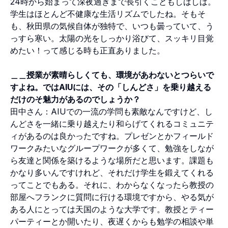
24時から始まって深夜過ぎまで長引くこともしばしば。
学生はほとんど不健康な生活リズムでしたね。そもそ
も、秋田県の気候自体が独特で、いつも曇っていて、う
っすら寒い。太陽の光をしっかり浴びて、スッキリ目覚
めたい！って感じる時も正直ありました。
＿＿授業が素晴らしくても、環境があわないとつらいで
すよね。ではAIUには、その「しんどさ」を乗り越える
だけのそ魅力があるのでしょうか？
田中さん：AIUでの一流の学問も素敵なんですけど、し
んどさを一緒に乗り越えたり和らげてくれるコミュニテ
ィがあるのは良かったですね。プレゼンとかフィールド
ワークみたいなグループワークが多くて、勉強をしなが
ら友達と関係を築けるような場所だと思います。課題も
かなり多いんですけれど、それだけ学生を鍛えてくれる
ってことでもある。それに、わからなくなったら教授の
部屋へフランクに質問に行ける環境ですから、やる気が
ある人にとっては天国のような大学です。教授とティー
パーティーとか開いたり、夜遅くからも勉学の相談や単