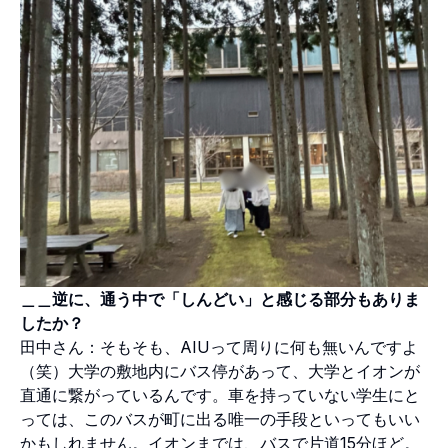
＿＿逆に、通う中で「しんどい」と感じる部分もありま
したか？
田中さん：そもそも、AIUって周りに何も無いんですよ
（笑）大学の敷地内にバス停があって、大学とイオンが
直通に繋がっているんです。車を持っていない学生にと
っては、このバスが町に出る唯一の手段といってもいい
かもしれません。イオンまでは、バスで片道15分ほど。