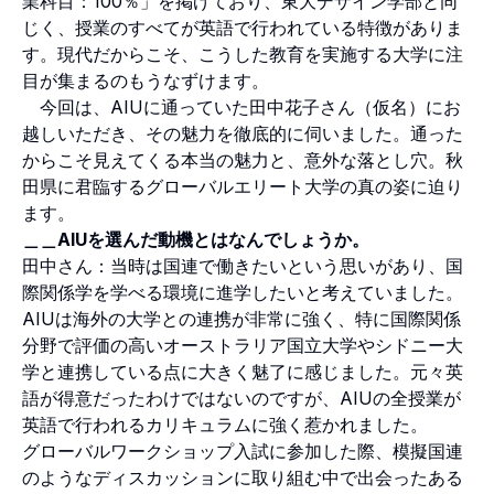
業科目：100％」を掲げており、東大デザイン学部と同
じく、授業のすべてが英語で行われている特徴がありま
す。現代だからこそ、こうした教育を実施する大学に注
目が集まるのもうなずけます。
今回は、AIUに通っていた田中花子さん（仮名）にお
越しいただき、その魅力を徹底的に伺いました。通った
からこそ見えてくる本当の魅力と、意外な落とし穴。秋
田県に君臨するグローバルエリート大学の真の姿に迫り
ます。
＿＿AIUを選んだ動機とはなんでしょうか。
田中さん：当時は国連で働きたいという思いがあり、国
際関係学を学べる環境に進学したいと考えていました。
AIUは海外の大学との連携が非常に強く、特に国際関係
分野で評価の高いオーストラリア国立大学やシドニー大
学と連携している点に大きく魅了に感じました。元々英
語が得意だったわけではないのですが、AIUの全授業が
英語で行われるカリキュラムに強く惹かれました。
グローバルワークショップ入試に参加した際、模擬国連
のようなディスカッションに取り組む中で出会ったある