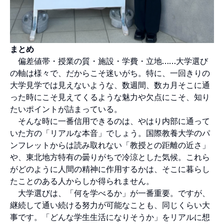
まとめ
偏差値帯・授業の質・施設・学費・立地……大学選び
の軸は様々で、だからこそ迷いがち。特に、一回きりの
大学見学では見えないような、数週間、数カ月そこに通
った時にこそ見えてくるような魅力や欠点にこそ、知り
たいポイントが詰まっている。
そんな時に一番信用できるのは、やはり内部に通って
いた方の「リアルな本音」でしょう。国際教養大学のパ
ンフレットからは読み取れない「教授との距離の近さ」
や、東北地方特有の曇りがちで冷涼とした気候。これら
がどのように人間の精神に作用するかは、そこに暮らし
たことのある人からしか得られません。
大学選びは、「何を学べるか」が一番重要。ですが、
継続して通い続ける努力が可能なことも、同じくらい大
事です。「どんな学生生活になりそうか」をリアルに想