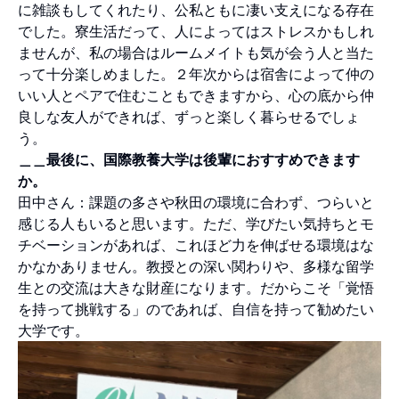
に雑談もしてくれたり、公私ともに凄い支えになる存在
でした。寮生活だって、人によってはストレスかもしれ
ませんが、私の場合はルームメイトも気が会う人と当た
って十分楽しめました。２年次からは宿舎によって仲の
いい人とペアで住むこともできますから、心の底から仲
良しな友人ができれば、ずっと楽しく暮らせるでしょ
う。
＿＿最後に、国際教養大学は後輩におすすめできます
か。
田中さん：課題の多さや秋田の環境に合わず、つらいと
感じる人もいると思います。ただ、学びたい気持ちとモ
チベーションがあれば、これほど力を伸ばせる環境はな
かなかありません。教授との深い関わりや、多様な留学
生との交流は大きな財産になります。だからこそ「覚悟
を持って挑戦する」のであれば、自信を持って勧めたい
大学です。