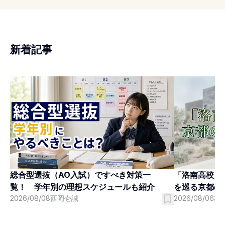
新着記事
「洛南高校」
総合型選抜（AO入試）ですべき対策一
を巡る京都の
覧！ 学年別の理想スケジュールも紹介
2026/08/06
村
2026/08/08
西岡壱誠