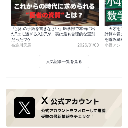
「別れの手紙を書きなさい」医学部で本当に出
「天才を”卒
た"エモ過ぎる入試"が、実は最も合理的な選別
計算を覚え
だったワケ
を噛み締め
布施川天馬
2026/01/03
小野アン
人気記事一覧を見る