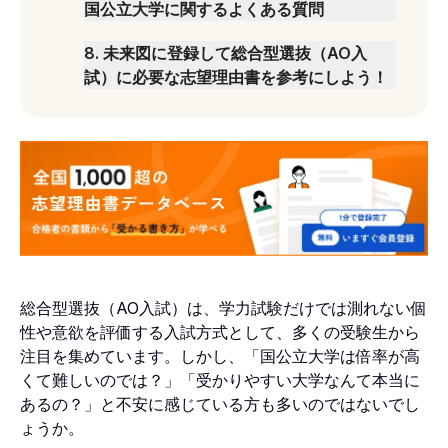
国公立大学に関するよくある質問
合格したら入学する意思はあるか
共通テストが不要な国公立は？
卒業後の進路や就職実績に納得感や安心感はあ
8
.
未来図に登録して総合型選抜（AO入
総合型選抜で落ちた場合、同じ大学を一般入試
るか
試）に必要な志望理由書を参考にしよう！
で受け直せる？
4年間通い続けられる立地であるか
地方の国立大学を狙う場合、地元出身者のほう
が有利？
総合型選抜（AO入試）は、学力試験だけでは測れない個
性や意欲を評価する入試方式として、多くの受験生から
注目を集めています。しかし、「国公立大学は倍率が高
くて難しいのでは？」「受かりやすい大学なんて本当に
あるの？」と不安に感じている方も多いのではないでし
ょうか。