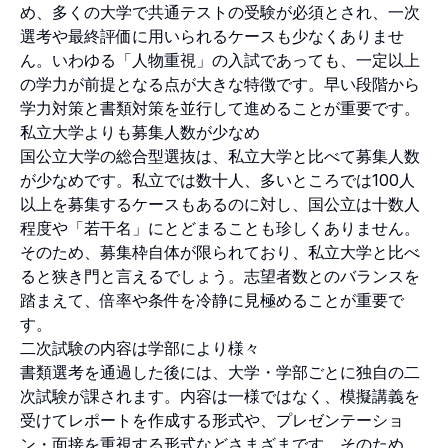
め、多くの大学で共通テストの受験が必須とされ、一次
選考や最終評価に用いられるケースも少なくありませ
ん。いわゆる「人物重視」の入試であっても、一定以上
の学力が前提となる点が大きな特徴です。早い段階から
学力対策と書類対策を並行して進めることが重要です。
私立大学よりも募集人数が少なめ
国公立大学の総合型選抜は、私立大学と比べて募集人数
が少なめです。私立では数十人、多いところでは100人
以上を募集するケースもあるのに対し、国公立は十数人
程度や「若干名」にとどまることも珍しくありません。
そのため、募集枠自体が限られており、私立大学と比べ
ると狭き門と言えるでしょう。志望者数とのバランスを
踏まえて、倍率や条件を冷静に見極めることが重要で
す。
二次試験の内容は学部により様々
書類選考を通過した後には、大学・学部ごとに独自の二
次試験が課されます。内容は一様ではなく、模擬講義を
受けてレポートを作成する形式や、プレゼンテーショ
ン・面接を重視する形式などさまざまです。そのため、