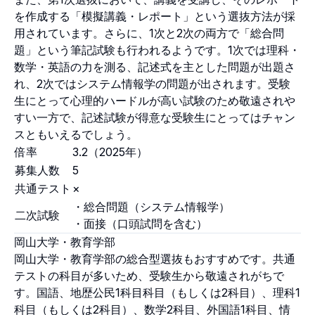
を作成する「模擬講義・レポート」という選抜方法が採
用されています。さらに、1次と2次の両方で「総合問
題」という筆記試験も行われるようです。1次では理科・
数学・英語の力を測る、記述式を主とした問題が出題さ
れ、2次ではシステム情報学の問題が出されます。受験
生にとって心理的ハードルが高い試験のため敬遠されや
すい一方で、記述試験が得意な受験生にとってはチャン
スともいえるでしょう。
倍率
3.2（2025年）
募集人数
5
共通テスト
×
・総合問題（システム情報学）
二次試験
・面接（口頭試問を含む）
岡山大学・教育学部
岡山大学・教育学部の総合型選抜もおすすめです。共通
テストの科目が多いため、受験生から敬遠されがちで
す。国語、地歴公民1科目科目（もしくは2科目）、理科1
科目（もしくは2科目）、数学2科目、外国語1科目、情