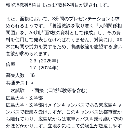
報Iの6教科8科目または7教科8科目が課されます。
また、面接において、3分間のプレゼンテーションも求
められるようです。「養護教諭を取り巻く『人間関係相
関図』を、A3判片面1枚の資料として作成」し、その資
料を使用して発表しなければなりません。対策には、非
常に時間や労力を要するため、養護教諭を志望する強い
意欲が求められます。
2.3（2025年）
倍率
1.7（2024年）
募集人数
18
共通テスト
⚪︎
二次試験
・面接（口述試験等を含む）
広島大学・文学部
広島大学・文学部はメインキャンパスである東広島キャ
ンパスで授業を受けますが、このキャンパスは都市部か
ら離れており、広島駅からは電車とバスを乗り継いで50
分ほどかかります。立地を気にして受験生が敬遠しやす