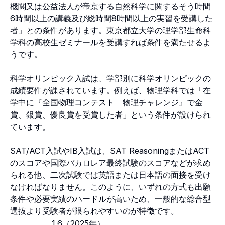
機関又は公益法人が帝京する自然科学に関するそう時間
6時間以上の講義及び総時間8時間以上の実習を受講した
者」との条件があります。東京都立大学の理学部生命科
学科の高校生ゼミナールを受講すれば条件を満たせるよ
うです。
科学オリンピック入試は、学部別に科学オリンピックの
成績要件が課されています。例えば、物理学科では「在
学中に『全国物理コンテスト 物理チャレンジ』で金
賞、銀賞、優良賞を受賞した者」という条件が設けられ
ています。
SAT/ACT入試やIB入試は、SAT ReasoningまたはACT
のスコアや国際バカロレア最終試験のスコアなどが求め
られる他、二次試験では英語または日本語の面接を受け
なければなりません。このように、いずれの方式も出願
条件や必要実績のハードルが高いため、一般的な総合型
選抜より受験者が限られやすいのが特徴です。
1.6（2025年）