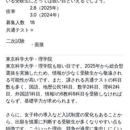
いる受験生にとっては狙い目といえるでしょう。
2.8（2025年）
倍率
3.0（2024年）
募集人数
18
共通テスト
⚪︎
二次試験
・面接
東京科学大学・理学院
東京科学大学・理学院も狙い目です。2025年から総合型
選抜を実施したため、情報が少なく受験生から敬遠され
る可能性が高いです。また、課される共通テストの科目
数も多く、国語、地歴公民1科目、数学2科目、理科2科
目、外国語1科目、情報Iの6教科8科目を受験しなければ
ならず、基礎学力が求められます。
さらに、女子枠の導入など入試制度の変化もあることか
ら、出願を慎重に判断する受験生が多くなりやすい点も
特徴です。こういった理由、競争が過度に集中しにくい