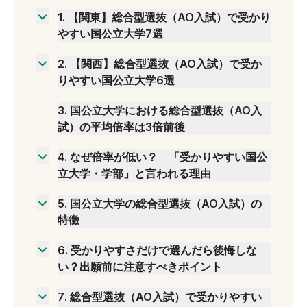
1
.
【関東】総合型選抜（AO入試）で受かり
やすい国公立大学7選
東北大学・経済学部
2
.
【関西】総合型選抜（AO入試）で受か
千葉大学・園芸学部
りやすい国公立大学6選
東京科学大学・理学院
滋賀大学・経済学部
東京都立大学・理学部
3
.
国公立大学における総合型選抜（AO入
大阪大学・文学部
試）の平均倍率は3倍前後
静岡大学・グローバル共創科学部
神戸大学・システム情報学部
名古屋大学・理学部
岡山大学・教育学部
4
.
なぜ倍率が低い？ 「受かりやすい国公
信州大学・教育学部
立大学・学部」と言われる理由
広島大学・文学部
1.新しく設置された学部であるため
九州大学・法学部
5
.
国公立大学の総合型選抜（AO入試）の
2.都市部から離れたところにキャンパスがある
特徴
ため
共通テストが必須な場合が多い
3.募集人数が多いため
6
.
受かりやすさだけで選んだら後悔しな
私立大学よりも募集人数が少なめ
4.出願資格や試験内容が特殊であるため
い？出願前に注意すべきポイント
二次試験の内容は学部により様々
5.選抜方式が多数あるため
大学のカリキュラムと自分が学びたいことにズ
7
.
総合型選抜（AO入試）で受かりやすい
レがないか