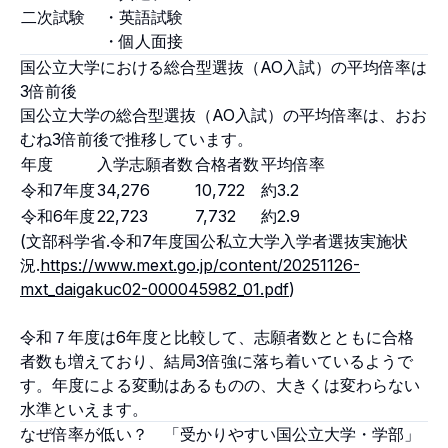
二次試験
・英語試験
・個人面接
国公立大学における総合型選抜（AO入試）の平均倍率は
3倍前後
国公立大学の総合型選抜（AO入試）の平均倍率は、おお
むね3倍前後で推移しています。
年度
入学志願者数
合格者数
平均倍率
令和7年度
34,276
10,722
約3.2
令和6年度
22,723
7,732
約2.9
(文部科学省.令和7年度国公私立大学入学者選抜実施状
況.
https://www.mext.go.jp/content/20251126-
mxt_daigakuc02-000045982_01.pdf
)
令和７年度は6年度と比較して、志願者数とともに合格
者数も増えており、結局3倍強に落ち着いているようで
す。年度による変動はあるものの、大きくは変わらない
水準といえます。
なぜ倍率が低い？ 「受かりやすい国公立大学・学部」