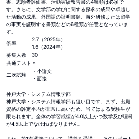
書、志願者評価書、活動実績報告書の4種類は必須で
す。さらに、文学部の学びに関する探求の成果や卓越し
た活動の成果、外国語の証明書類、海外研修または留学
の事実を証明する書類などの8種類が任意となっていま
す。
2.7（2025年）
倍率
1.6（2024年）
募集人数
30
共通テスト
⚪︎
・小論文
二次試験
・面接
神戸大学・システム情報学部
神戸大学・システム情報学部も狙い目です。まず、出願
資格の評定平均が非常に高いため、当てはまる受験生が
限られます。全体の学習成績が4.0以上かつ数学及び理科
が4.5以上でなければなりません。
また、第1次選抜において、講義を受講し、そのレポート