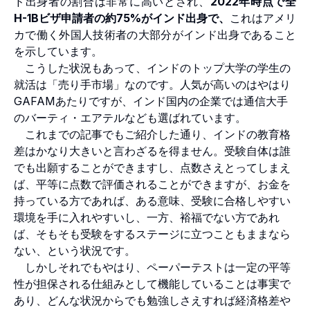
ド出身者の割合は非常に高いとされ、
2022年時点で全
H-1Bビザ申請者の約75%がインド出身で、
これはアメリ
カで働く外国人技術者の大部分がインド出身であること
を示しています。
こうした状況もあって、インドのトップ大学の学生の
就活は「売り手市場」なのです。人気が高いのはやはり
GAFAMあたりですが、インド国内の企業では通信大手
のバーティ・エアテルなども選ばれています。
これまでの記事でもご紹介した通り、インドの教育格
差はかなり大きいと言わざるを得ません。受験自体は誰
でも出願することができますし、点数さえとってしまえ
ば、平等に点数で評価されることができますが、お金を
持っている方であれば、ある意味、受験に合格しやすい
環境を手に入れやすいし、一方、裕福でない方であれ
ば、そもそも受験をするステージに立つこともままなら
ない、という状況です。
しかしそれでもやはり、ペーパーテストは一定の平等
性が担保される仕組みとして機能していることは事実で
あり、どんな状況からでも勉強しさえすれば経済格差や