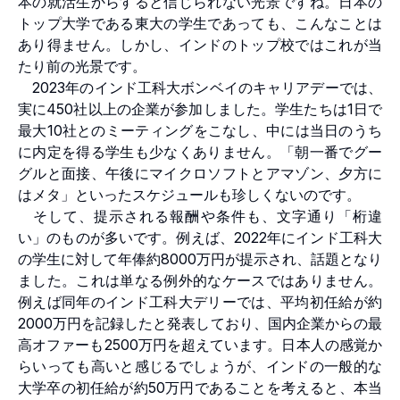
本の就活生からすると信じられない光景ですね。日本の
トップ大学である東大の学生であっても、こんなことは
あり得ません。しかし、インドのトップ校ではこれが当
たり前の光景です。
2023年のインド工科大ボンベイのキャリアデーでは、
実に450社以上の企業が参加しました。学生たちは1日で
最大10社とのミーティングをこなし、中には当日のうち
に内定を得る学生も少なくありません。「朝一番でグー
グルと面接、午後にマイクロソフトとアマゾン、夕方に
はメタ」といったスケジュールも珍しくないのです。
そして、提示される報酬や条件も、文字通り「桁違
い」のものが多いです。例えば、2022年にインド工科大
の学生に対して年俸約8000万円が提示され、話題となり
ました。これは単なる例外的なケースではありません。
例えば同年のインド工科大デリーでは、平均初任給が約
2000万円を記録したと発表しており、国内企業からの最
高オファーも2500万円を超えています。日本人の感覚か
らいっても高いと感じるでしょうが、インドの一般的な
大学卒の初任給が約50万円であることを考えると、本当