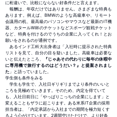
に桁違いで、比較にならない好条件だと言えます。
報酬は、年収だけではありません。さまざまな特典も
あります。例えば、BMWのような高級車や、リモート
会議用の机、最高級のパソコンやマウスなど最新のIT機
器、カタールW杯のチケットなどスポーツ観戦チケット
など、特典を付けるのでうちの企業に入ってくれ！とお
願いをされるのが通例です。
あるインド工科大出身者は「入社時に提示された特典
リストを見て、自分の目を疑いました。高級車は必要な
いと伝えたところ、
『じゃあその代わりに毎年の休暇中
に専用機で旅行するのはどうだい？』と提案されまし
た
」と語っていました。
学生側も条件をみる
学生も学生で、入社日ギリギリまでより条件のいいと
ころを見極めていきます。そのため、内定を得ていて
も、入社日前日に「やっぱりこっちの企業にします」と
変えることもザラに起こります。ある米系IT企業の採用
担当者は、「内定承諾から入社までの期間を極力短くす
るよう心がけています。2週間空けただけで、より好条