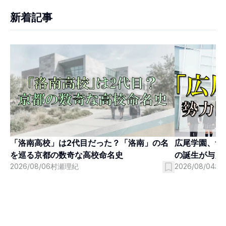
新着記事
「洛南高校」は2代目だった？「洛南」の名
広尾学園、つ
を巡る京都の数奇な高校命名史
の誕生が与え
2026/08/06
村瀬理紀
2026/08/04
村