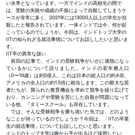
い水準となっています。一方でインドの高校生の間で
は、受験の失敗や成績の不振によって自殺してしまうケ
ースが非常に多く、2021年には13000人以上の学生が自
殺したと報告されています。一体インドでは今、何が起
こっているのでしょうか。今回は、インドトップ大学の
IITの知られざる就活事情についてお話ししたいと思いま
す。
IIT卒の異常な扱い
前回の記事で、インドの受験戦争がいかに過熱になっ
ているかについて語りました。インドの若年層人口
（0〜19歳）は約5億人。これは日本の総人口の約4倍、
アメリカの全人口の約1.5倍に相当します。この膨大な若
者たちが、限られた教育機会を求めて競争を繰り広げて
おり、カンニングや受験を苦にした自殺が問題になって
いる他、『ダミースクール』も存在しています。
では、そんな受験戦争を勝ち抜いた先では、どのよう
なことが待っているのでしょうか？今回は、「IITの卒業
生の就活事情」についてお話ししたいと思います。
インドのトップ大学は喉から手が出るほど採用したい