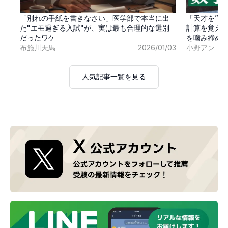
「別れの手紙を書きなさい」医学部で本当に出
「天才を”卒
た"エモ過ぎる入試"が、実は最も合理的な選別
計算を覚え
だったワケ
を噛み締め
布施川天馬
2026/01/03
小野アン
人気記事一覧を見る