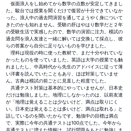
仮面浪人をし始めてから数学の点数が安定してきまし
た。駿台では授業を聞くだけで復習が十分できていなか
った。浪人中の過去問演習を通してようやく身について
きたのかも知れません。受験の肝はやはり数学だと２年
の受験生活で実感したので、数学の演習に注力。模試の
過去問を浪人友達と一緒に解いては交換して採点し、彼
らの答案から自分に足りないものを学びました。
理科は現役の時に使った教材で、まだ十分やれていな
かったものを使っていました。英語は大学の授業でも触
れましたし、中高時代から先生のアドバイスに従って薄
い洋書を読んでいたこともあり、ほぼ対策していませ
ん。古典は模試の前ごとに見直した程度でした。
共通テスト対策は基本的にやっていませんが、日本史
だけは勉強しました。地理にしなかったのは、以前友達
が「地理は覚えることは少ないけど、満点は取りにく
い。日本史は覚えることは多いけど、満点は取れる」と
話しているのを聞いたからです。勉強中の目標は満点
で、実際に今年の共通テストは100点でした。今年から
共通テストに増えた情報は、試行問題をもとに勉強しま