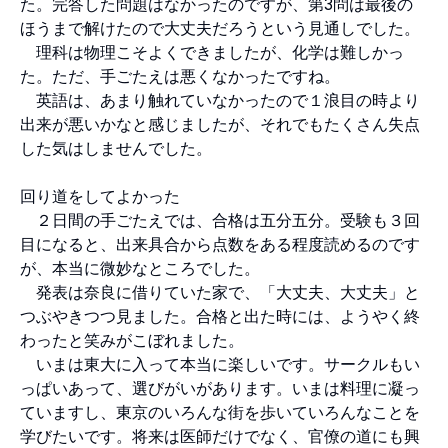
た。完答した問題はなかったのですが、第3問は最後の
ほうまで解けたので大丈夫だろうという見通しでした。
理科は物理こそよくできましたが、化学は難しかっ
た。ただ、手ごたえは悪くなかったですね。
英語は、あまり触れていなかったので１浪目の時より
出来が悪いかなと感じましたが、それでもたくさん失点
した気はしませんでした。
回り道をしてよかった
２日間の手ごたえでは、合格は五分五分。受験も３回
目になると、出来具合から点数をある程度読めるのです
が、本当に微妙なところでした。
発表は奈良に借りていた家で、「大丈夫、大丈夫」と
つぶやきつつ見ました。合格と出た時には、ようやく終
わったと笑みがこぼれました。
いまは東大に入って本当に楽しいです。サークルもい
っぱいあって、選びがいがあります。いまは料理に凝っ
ていますし、東京のいろんな街を歩いていろんなことを
学びたいです。将来は医師だけでなく、官僚の道にも興