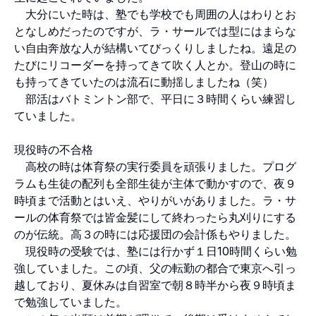
大分にいた時は、塾でも学校でも周囲の人はわりとお
となしめだったのですが、ラ・サールでは型にはまらな
い自由奔放な人が結構いてびっくりしましたね。遠足の
たびにリコーダーを持ってきて吹く人とか。登山の時に
も持ってきていたのは流石に動揺しましたね（笑）
部活はバトミントン部で、平日に３時間くらい練習し
ていました。
現役時の不合格
高校の時は体育祭の実行委員を頑張りました。プログ
ラムも生徒の配列も全部生徒が主体で動かすので、夜９
時頃まで活動とはいえ、やりがいがありました。ラ・サ
ールの体育祭では皆金髪にして終わったら丸刈りにする
のが伝統。高３の時には応援団の会計係もやりました。
現役時の受験では、塾には行かず１日10時間くらい勉
強していました。この頃、父の転勤の都合で東京へ引っ
越しており、夏休みは自習室で朝８時半から夜９時頃ま
で勉強していました。