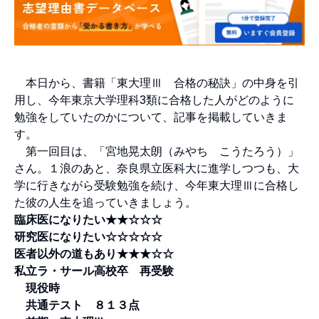
本日から、書籍「
東大理Ⅲ 合格の秘訣
」の中身を引
用し、今年東京大学理科3類に合格した人がどのように
勉強をしていたのかについて、記事を掲載していきま
す。
第一回目は、「宮地晃太朗（みやち こうたろう）」
さん。１浪のあと、奈良県立医科大に進学しつつも、大
学に行きながら受験勉強を続け、今年東大理Ⅲに合格し
た彼の人生を追っていきましょう。
臨床医になりたい★★☆☆☆
研究医になりたい☆☆☆☆☆
医者以外の道もあり★★★☆☆
私立ラ・サール高校卒 再受験
現役時
共通テスト ８１３点