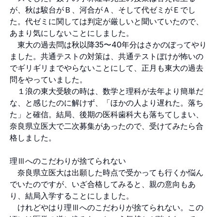
が、秋は駿台がＢ、河合がＡ、そして代ゼミがＥでし
た。代ゼミに関しては判定が厳しいと聞いていたので、
あまり気にしないことにしました。
東大の過去問は秋以降35〜40年分はさかのぼってやり
ました。共通テストの対策は、共通テストぼけが怖いの
でギリギリまでやらないことにして、正月も東大の過去
問をやっていました。
１浪の東大受験の時は、数学と理科が去年より簡単だ
な、と感じたのに解けず、「ほかの人より遅れた。落ち
た」と確信。結局、後期の医科歯科大も落ちてしまい、
奈良県立医大で二次募集があったので、受けてみたら合
格しました。
理Ⅲへのこだわりが捨てられない
奈良県立医大は出願した時点で受かっても行くか悩ん
でいたのですが、いざ合格してみると、親の意向もあ
り、結局入学することにしました。
けれどやはり理Ⅲへのこだわりが捨てられない。この