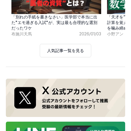
「別れの手紙を書きなさい」医学部で本当に出
「天才を”卒
た"エモ過ぎる入試"が、実は最も合理的な選別
計算を覚え
だったワケ
を噛み締め
布施川天馬
2026/01/03
小野アン
人気記事一覧を見る