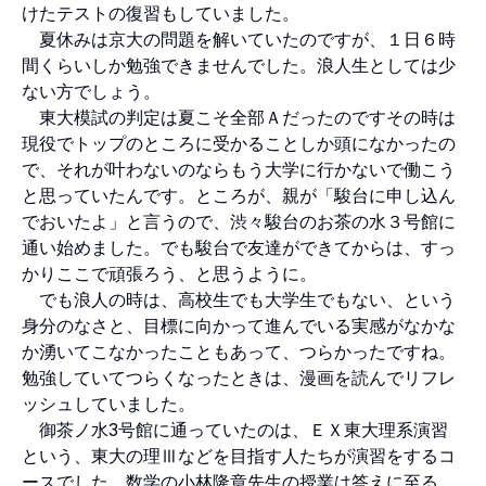
けたテストの復習もしていました。
夏休みは京大の問題を解いていたのですが、１日６時
間くらいしか勉強できませんでした。浪人生としては少
ない方でしょう。
東大模試の判定は夏こそ全部Ａだったのですその時は
現役でトップのところに受かることしか頭になかったの
で、それが叶わないのならもう大学に行かないで働こう
と思っていたんです。ところが、親が「駿台に申し込ん
でおいたよ」と言うので、渋々駿台のお茶の水３号館に
通い始めました。でも駿台で友達ができてからは、すっ
かりここで頑張ろう、と思うように。
でも浪人の時は、高校生でも大学生でもない、という
身分のなさと、目標に向かって進んでいる実感がなかな
か湧いてこなかったこともあって、つらかったですね。
勉強していてつらくなったときは、漫画を読んでリフレ
ッシュしていました。
御茶ノ水3号館に通っていたのは、ＥＸ東大理系演習
という、東大の理Ⅲなどを目指す人たちが演習をするコ
ースでした。数学の小林隆章先生の授業は答えに至る