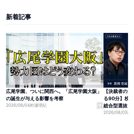
新着記事
広尾学園、ついに関西へ。「広尾学園大阪」
【決裁者のた
の誕生が与える影響を考察
る90分】校
2026/08/04
村瀬理紀
総合型選抜」
2026/08/03
孫