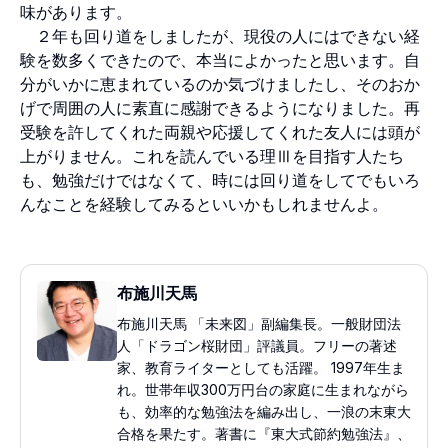
味があります。
２年も回り道をしましたが、現役の人にはできない経
験を数多くできたので、本当によかったと思います。自
分がいかに恵まれているのか気づけましたし、そのおか
げで周囲の人に素直に感謝できるようになりました。再
受験を許してくれた両親や応援してくれた友人には頭が
上がりません。これを読んでいる理Ⅲを目指す人たち
も、勉強だけではなくて、時には回り道をしてでもいろ
んなことを経験してみるといいかもしれませんよ。
布施川天馬
布施川天馬 「未来図」副編集長。一般財団法
人「ドラゴン桜財団」評議員。フリーの著述
家、教育ライターとしても活躍。 1997年生ま
れ。世帯年収300万円台の家庭に生まれながら
も、効率的な勉強法を編み出し、一浪の末東大
合格を果たす。著書に『東大式節約勉強法』、