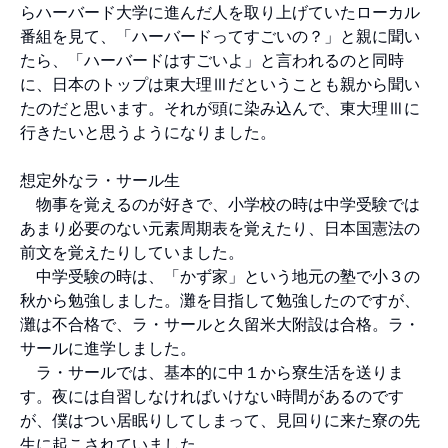
らハーバード大学に進んだ人を取り上げていたローカル
番組を見て、「ハーバードってすごいの？」と親に聞い
たら、「ハーバードはすごいよ」と言われるのと同時
に、日本のトップは東大理Ⅲだということも親から聞い
たのだと思います。それが頭に染み込んで、東大理Ⅲに
行きたいと思うようになりました。
想定外なラ・サール生
物事を覚えるのが好きで、小学校の時は中学受験では
あまり必要のない元素周期表を覚えたり、日本国憲法の
前文を覚えたりしていました。
中学受験の時は、「かず家」という地元の塾で小３の
秋から勉強しました。灘を目指して勉強したのですが、
灘は不合格で、ラ・サールと久留米大附設は合格。ラ・
サールに進学しました。
ラ・サールでは、基本的に中１から寮生活を送りま
す。夜には自習しなければいけない時間があるのです
が、僕はつい居眠りしてしまって、見回りに来た寮の先
生に起こされていました。