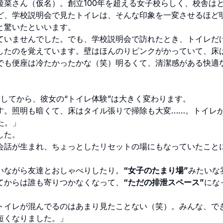
菜さん（仮名）。創立100年を超える女子校らしく、校舎は
ど、学校説明会で見たトイレは、そんな印象を一変させるほど
と驚いたといいます。
いませんでした。でも、学校説明会で訪れたとき、トイレだ
したのを覚えています。壁はほんのりピンクがかっていて、床
でも便座は冷たかったかな（笑）明るくて、清潔感がある快適
してから、彼女の“トイレ体験”は大きく変わります。
す。照明も暗くて、床はタイル張りで掃除も大変……。トイレ
た。」
した。
会話が生まれ、ちょっとしたリセットの場にもなっていたこと
いながら友達とおしゃべりしたり。
“女子のたまり場”
みたいな
てからは誰も寄りつかなくなって、
“ただの排泄スペース”
にな
トイレが混んでるのはあまり見たことない（笑）。みんな、で
短くなりました。」