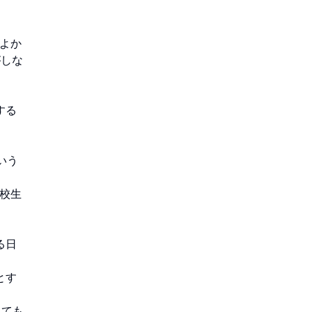
よか
がしな
する
いう
校生
る日
とす
しても