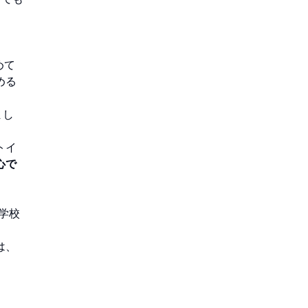
めて
める
まし
トイ
心で
学校
は、