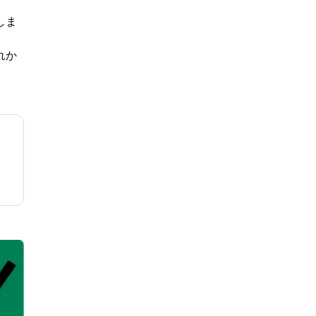
しま
れか