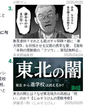
小野アン
2025/11/25
3
.
こと
ルに与
教育虐待？それとも親ガチャSSR？娘に「東
大理3」を目指させる父親の異常な愛。【漫画
「令和の受験親の『フツウ』」第1話無料公
開】
未来図編集部
2025/04/24
4
.
ンシ
貫校
学校。
いと
東北の闇とは？なぜ東北地方の高校は「弱
い」のか？【じゅそうけんの受験考察】
伊藤滉一郎（じゅそうけん）
2025/03/25