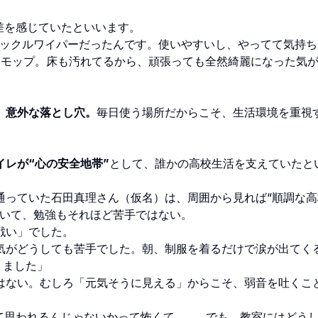
差を感じていたといいます。
イックルワイパーだったんです。使いやすいし、やってて気持ち
とモップ。床も汚れてるから、頑張っても全然綺麗になった気
、意外な落とし穴。
毎日使う場所だからこそ、生活環境を重視
イレが“心の安全地帯”
として、誰かの高校生活を支えていたと
っていた石田真理さん（仮名）は、周囲から見れば“順調な高
もいて、勉強もそれほど苦手ではない。
戦い」でした。
気がどうしても苦手でした。朝、制服を着るだけで涙が出てく
りました」
はない。むしろ「元気そうに見える」からこそ、弱音を吐くこ
て思われるんじゃないかって怖くて……。でも、教室にはどう