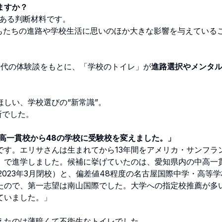
ますか？
くある判断材料です。
どもたちの進路や学校生活に思いのほか大きな影響を与えている
代の体験談をもとに、「学校のトイレ」が
進路選択やメンタ
しい、学校選びの“新常識”。
所でした。
高一貫校から48の学校に受験校を変えました。」
す。エリサさんは生まれてから13年間をアメリカ・サンフラ
」で進学しました。候補に挙げていたのは、愛知県内の中高一
023年3月閉校）と、偏差値48程度の名古屋国際中学・高等
たので、第一志望は南山国際でした。大学への指定校推薦が多
ていました。」
えたのは薄暗くて不衛生なトイレでした。