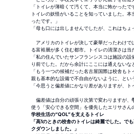
「トイレが薄暗くて汚くて、本当に怖かったで
トイレの妖怪がいることを知っていました。本
ったです。」
「母も口には出しませんでしたが、これはちょ
アメリカのトイレが決して豪華だったわけでは
る富裕層が多く住む都市。トイレの清潔さは当
「私の住んでいたサンフランシスコは施設の設
り前でした。だから余計にここには通えないな
「もう一つの候補だった名古屋国際は校舎もト
親も基本的な設備で不自由がないように、とい
「今思うと偏差値にかなり差がありますが、ト
偏差値は自分の頑張り次第で変わりますが、
使う「安心できる空間」を優先したエリサさん
学校生活の“QOL”を支えるトイレ
「高1のときの校舎のトイレは綺麗でした。で
クダウンしました。」