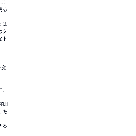
とこ
明る
けは
はタ
なト
が変
に、
雰囲
っち
きる