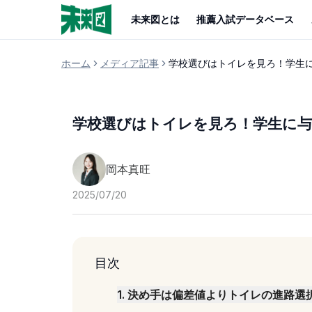
未来図とは
推薦入試データベース
ホーム
メディア記事
学校選びはトイレを見ろ！学生
学校選びはトイレを見ろ！学生に与
岡本真旺
2025/07/20
目次
1
.
決め手は偏差値よりトイレの進路選