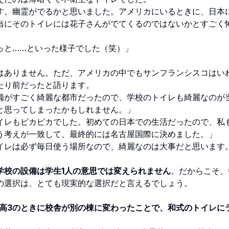
す。幽霊がでるかと思いました。アメリカにいるときに、日本
当にそのトイレには花子さんがでてくるのではないかとすごく
っと……といった様子でした（笑）」
ありません。ただ、アメリカの中でもサンフランシスコはい
たり前だったと語ります。
備がすごく綺麗な都市だったので、学校のトイレも綺麗なのが
と思ってしまったかもしれません。」
イレもピカピカでした。初めての日本での生活だったので、私
う考えが一致して、最終的には名古屋国際に決めました。」
イレは必ず毎日使う場所なので、綺麗なのは大事だと思います
学校の設備は学生1人の意思では変えられません
。だからこそ、
の選択は、とても現実的な選択だと言えるでしょう。
も高3のときに校舎が別の棟に変わったことで、和式のトイレに