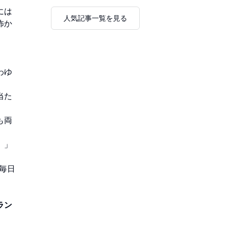
には
人気記事一覧を見る
怖か
わゆ
当た
も両
。」
毎日
ラン