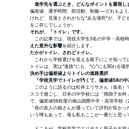
進学先を選ぶとき、どんなポイントを重視し
偏差値、通学時間、部活動、制服──どれもよ
けれど、見落とされがちな“ある場所”が、子
をご存じでしょうか。
それが、「トイレ」です。
この記事では、現役大学生3名の中学・高校時
えた意外な影響
を紹介します。
たかがトイレ、されどトイレ。
これから学校選びを迎える親子にこそ知ってほ
トイレは、実は“進路”にも、“心”にも関わる場
決め手は偏差値よりトイレの進路選択
「学校見学でトイレが汚くて、偏差値58の中
このように語るのは松井エリサさん（仮名）で
スコで過ごし、日本の中学校には「帰国子女枠
で、偏差値58程度の南山国際中学・高等学校（2
「母の友人の娘さんが通っていて評判が良かっ
いう噂もあって、母も私もここが一番だと思っ
ところが、学校見学でエリサさん親子を出迎