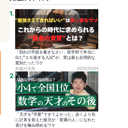
1
.
「別れの手紙を書きなさい」医学部で本当に
出た"エモ過ぎる入試"が、実は最も合理的な
選別だったワケ
布施川天馬
2026/01/03
2
.
「天才を”卒業”できてよかった」歩くより先
に計算を覚えた寵児が「普通の人」になれた
喜びを噛み締めるワケ