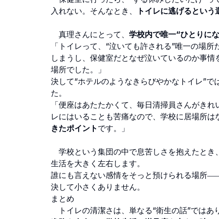
入れない。そんなとき、
トイレに逃げるという
真理さんにとって、
学校内で唯一“ひとりに
「トイレって、“泣いても許される”唯一の場
しまうし、保健室だとなぜ泣いているのか事情
場所でした。」
決して“ホテルのようなきらびやかなトイレ”で
た。
「便座はあたたかくて、毎日清掃員さんがきれ
レにはいることも苦痛なので、学校に居場所は
きたポイント
です。」
学校という集団の中で息苦しさを抱えたとき、
生活を大きく左右します。
誰にも言えない感情をそっと預けられる場所―
決して小さくありません。
まとめ
トイレの清潔さは、単なる“衛生の話”ではあ