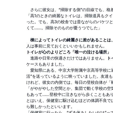
さらに彼女は、“掃除する側”の目線でも、格
「高1のときの綺麗なトイレは、掃除道具もク
った。でも、高3の校舎では昔ながらのバケツ
くて……。掃除そのものが憂うつでした」
棟によってトイレの綺麗さに差があることは
人は事前に見ておくといいかもしれません。
トイレが心のよりどころ「唯一の泣ける場所」
進路や日常の快適さだけではありません。
ト
ケースもありました。
愛知県にある、中京大学附属中京高等学校に通
活”を送っているように映っていました。友達
けれど、彼女の内側では、毎日の登校自体が「
「がやがやした空間とか、集団で動く学校の空
もあって……登校中に泣きながら歩くこともあ
とはいえ、保健室に駆け込むほどの体調不良で
ら難しかったといいます。
「保健室に行ったら、“ずる休みしたいだけ”っ