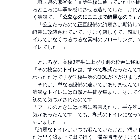
埼玉県の熊谷女子高等学校に通っていた中村綾
ろどころに年季を感じさせる造りでした。けれ
く清潔で、
「公立なのにここまで綺麗なの？」
「公立だったので正直設備の綺麗さは期待して
綺麗に改装されていて、すごく嬉しくて、感動
イルではなくつるつるな素材のフローリング、
イレでした。」
ところが、高校3年生に上がり別の校舎に移動
「その校舎の
トイレは、すべて和式
だったんで
わっただけですが学校生活のQOLが下がりまし
それは、単なる設備の違いではありませんで
清潔なトイレには自然と生徒が集まり、そこで
初めて気づかされたのです。
「プールのときには水着に着替えたり、手を洗
気があったんです。でも、和式のトイレになっ
ゃいました。」
「綺麗なトイレはいつも混んでいたけど、汚い
だけ早く済ませて出て行く。滞在時間がすごく