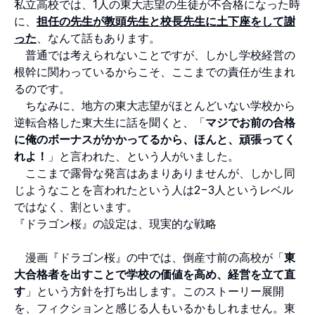
私立高校では、1人の東大志望の生徒が不合格になった時
に、
担任の先生が教頭先生と校長先生に土下座をして謝
った
、なんて話もあります。
普通では考えられないことですが、しかし学校経営の
根幹に関わっているからこそ、ここまでの責任が生まれ
るのです。
ちなみに、地方の東大志望がほとんどいない学校から
逆転合格した東大生に話を聞くと、「
マジでお前の合格
に俺のボーナスがかかってるから、ほんと、頑張ってく
れよ！
」と言われた、という人がいました。
ここまで露骨な発言はあまりありませんが、しかし同
じようなことを言われたという人は2−3人というレベル
ではなく、割といます。
『ドラゴン桜』の設定は、現実的な戦略
漫画『ドラゴン桜』の中では、倒産寸前の高校が「
東
大合格者を出すことで学校の価値を高め、経営を立て直
す
」という方針を打ち出します。このストーリー展開
を、フィクションと感じる人もいるかもしれません。東