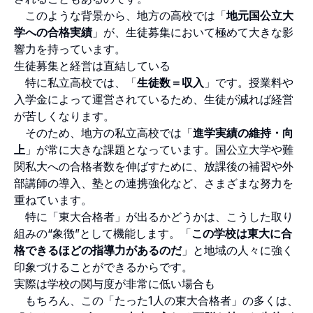
このような背景から、地方の高校では「
地元国公立大
学への合格実績
」が、生徒募集において極めて大きな影
響力を持っています。
生徒募集と経営は直結している
特に私立高校では、「
生徒数＝収入
」です。授業料や
入学金によって運営されているため、生徒が減れば経営
が苦しくなります。
そのため、地方の私立高校では「
進学実績の維持・向
上
」が常に大きな課題となっています。国公立大学や難
関私大への合格者数を伸ばすために、放課後の補習や外
部講師の導入、塾との連携強化など、さまざまな努力を
重ねています。
特に「東大合格者」が出るかどうかは、こうした取り
組みの“象徴”として機能します。「
この学校は東大に合
格できるほどの指導力があるのだ
」と地域の人々に強く
印象づけることができるからです。
実際は学校の関与度が非常に低い場合も
もちろん、この「たった1人の東大合格者」の多くは、