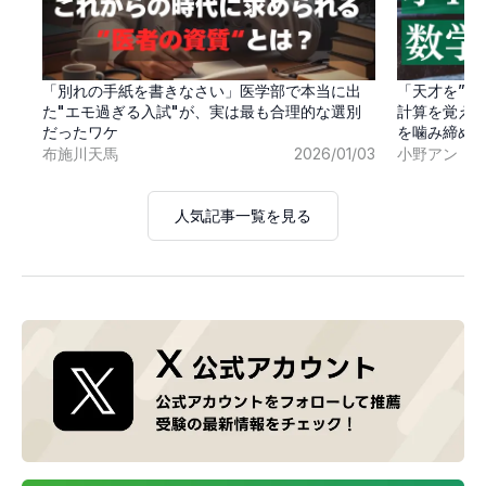
「別れの手紙を書きなさい」医学部で本当に出
「天才を”卒
た"エモ過ぎる入試"が、実は最も合理的な選別
計算を覚え
だったワケ
を噛み締め
布施川天馬
2026/01/03
小野アン
人気記事一覧を見る