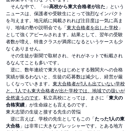
そんな中で、「
○○高校から東大合格者が出た
」という
ニュースは、保護者や受験生にとって強烈なインパクト
を与えます。地元紙に掲載されれば注目度は一気に高ま
り、地域の塾や説明会でも「
東大合格者を出した学校
」
として強くアピールされます。結果として、翌年の受験
者数が増え、特進クラスが満席になるというケースも少
なくありません。
その生徒が新聞で取材され、それがネットで転載され
るなんてことも多いです。
逆に、数年連続で東大をはじめとする難関大への合格
実績が振るわないと、生徒の応募数は減少し、経営が厳
しくなっていきます。
東大合格者が1人も出ていない学校
と、1人でも東大合格者が出た学校では、地域での扱いが
全然違うのです
。私立高校にとっては、まさに「
東大の
合格実績
」が生命線とも言えるのです。
東大志望の生徒と接する先生の苦悩
逆に言えば、学校の先生としてもこの「
たった1人の東
大合格
」は非常に大きなプレッシャーです。とある地方