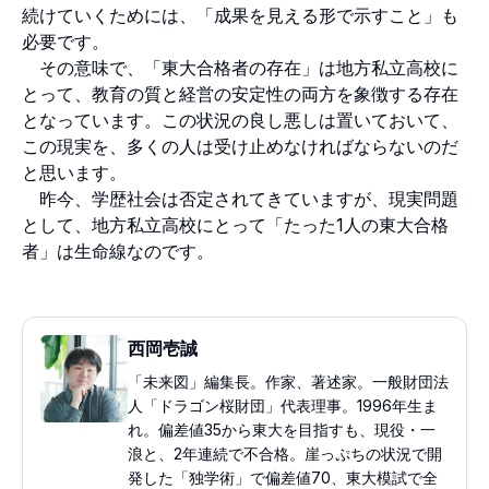
続けていくためには、「成果を見える形で示すこと」も
必要です。
その意味で、「東大合格者の存在」は地方私立高校に
とって、教育の質と経営の安定性の両方を象徴する存在
となっています。この状況の良し悪しは置いておいて、
この現実を、多くの人は受け止めなければならないのだ
と思います。
昨今、学歴社会は否定されてきていますが、現実問題
として、地方私立高校にとって「たった1人の東大合格
者」は生命線なのです。
西岡壱誠
「未来図」編集長。作家、著述家。一般財団法
人「ドラゴン桜財団」代表理事。1996年生ま
れ。偏差値35から東大を目指すも、現役・一
浪と、2年連続で不合格。崖っぷちの状況で開
発した「独学術」で偏差値70、東大模試で全