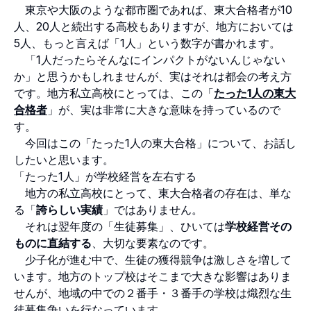
東京や大阪のような都市圏であれば、東大合格者が10
人、20人と続出する高校もありますが、地方においては
5人、もっと言えば「1人」という数字が書かれます。
「1人だったらそんなにインパクトがないんじゃない
か」と思うかもしれませんが、実はそれは都会の考え方
です。地方私立高校にとっては、この「
たった1人の東大
合格者
」が、実は非常に大きな意味を持っているので
す。
今回はこの「たった1人の東大合格」について、お話し
したいと思います。
「たった1人」が学校経営を左右する
地方の私立高校にとって、東大合格者の存在は、単な
る「
誇らしい実績
」ではありません。
それは翌年度の「生徒募集」、ひいては
学校経営その
ものに直結する
、大切な要素なのです。
少子化が進む中で、生徒の獲得競争は激しさを増して
います。地方のトップ校はそこまで大きな影響はありま
せんが、地域の中での２番手・３番手の学校は熾烈な生
徒募集争いを行なっています。