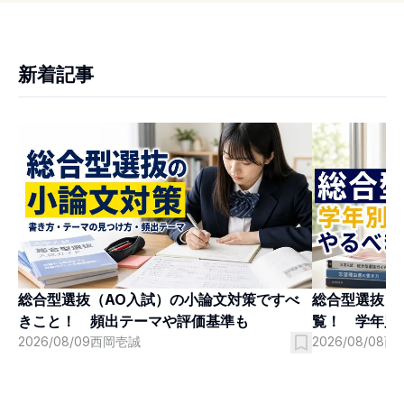
新着記事
総合型選抜（AO入試）の小論文対策ですべ
総合型選抜（
きこと！ 頻出テーマや評価基準も
覧！ 学年別
2026/08/09
西岡壱誠
2026/08/08
西