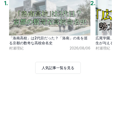
1
.
2
.
「洛南高校」は2代目だった？「洛南」の名を巡
広尾学園、
る京都の数奇な高校命名史
生が与える
村瀬理紀
2026/08/06
村瀬理紀
人気記事一覧を見る