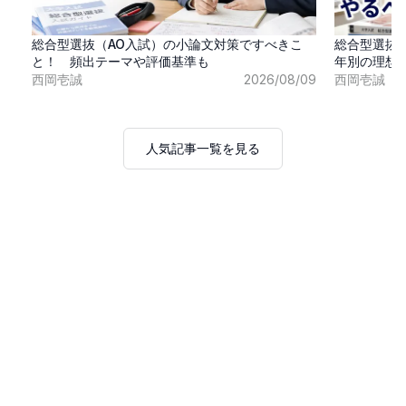
総合型選抜（AO入試）の小論文対策ですべきこ
総合型選抜
と！ 頻出テーマや評価基準も
年別の理想
西岡壱誠
2026/08/09
西岡壱誠
人気記事一覧を見る