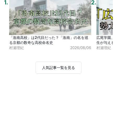
1
.
2
.
「洛南高校」は2代目だった？「洛南」の名を巡
広尾学園、
る京都の数奇な高校命名史
生が与える
村瀬理紀
2026/08/06
村瀬理紀
人気記事一覧を見る