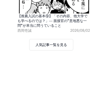
【推薦入試の基本⑨】「その内容、他大学で
も学べるのでは？」― 面接官の"意地悪な一
問"が本当に問うていること
西岡壱誠
2026/08/02
人気記事一覧を見る