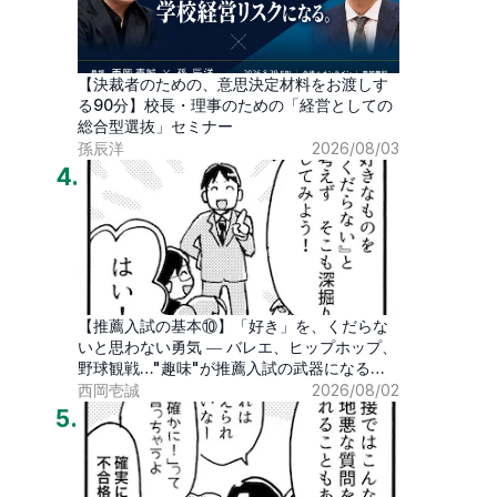
【決裁者のための、意思決定材料をお渡しす
る90分】校長・理事のための「経営としての
総合型選抜」セミナー
孫辰洋
2026/08/03
4
.
【推薦入試の基本⑩】「好き」を、くだらな
いと思わない勇気 ― バレエ、ヒップホップ、
野球観戦…"趣味"が推薦入試の武器になる時
代
西岡壱誠
2026/08/02
5
.