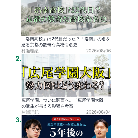
「洛南高校」は2代目だった？「洛南」の名を
巡る京都の数奇な高校命名史
村瀬理紀
2026/08/06
2
.
広尾学園、ついに関西へ。「広尾学園大阪」
の誕生が与える影響を考察
村瀬理紀
2026/08/04
3
.