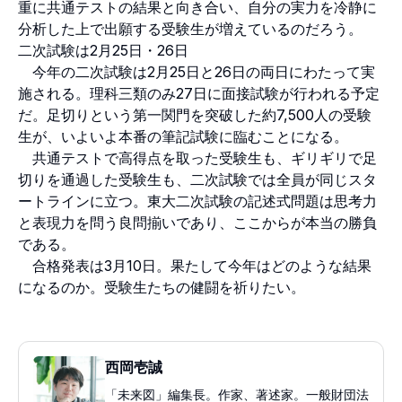
重に共通テストの結果と向き合い、自分の実力を冷静に
分析した上で出願する受験生が増えているのだろう。
二次試験は2月25日・26日
今年の二次試験は2月25日と26日の両日にわたって実
施される。理科三類のみ27日に面接試験が行われる予定
だ。足切りという第一関門を突破した約7,500人の受験
生が、いよいよ本番の筆記試験に臨むことになる。
共通テストで高得点を取った受験生も、ギリギリで足
切りを通過した受験生も、二次試験では全員が同じスタ
ートラインに立つ。東大二次試験の記述式問題は思考力
と表現力を問う良問揃いであり、ここからが本当の勝負
である。
合格発表は3月10日。果たして今年はどのような結果
になるのか。受験生たちの健闘を祈りたい。
西岡壱誠
「未来図」編集長。作家、著述家。一般財団法