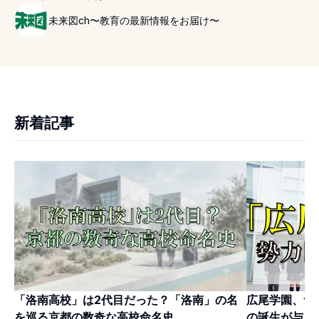
未来図ch〜教育の最新情報をお届け〜
新着記事
「洛南高校」は2代目だった？「洛南」の名
広尾学園、つ
を巡る京都の数奇な高校命名史
の誕生が与え