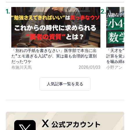
1
.
2
.
「別れの手紙を書きなさい」医学部で本当に出
「天才を”卒
た"エモ過ぎる入試"が、実は最も合理的な選別
計算を覚え
だったワケ
を噛み締め
布施川天馬
2026/01/03
小野アン
人気記事一覧を見る