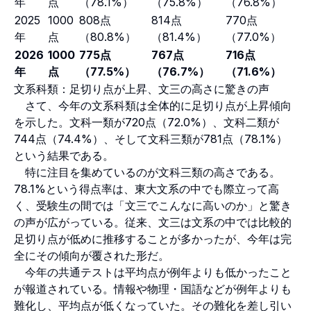
年
点
（78.1%）
（75.8%）
（76.8%）
2025
1000
808点
814点
770点
年
点
（80.8%）
（81.4%）
（77.0%）
2026
1000
775点
767点
716点
年
点
（77.5%）
（76.7%）
（71.6%）
文系科類：足切り点が上昇、文三の高さに驚きの声
さて、今年の文系科類は全体的に足切り点が上昇傾向
を示した。文科一類が720点（72.0%）、文科二類が
744点（74.4%）、そして文科三類が781点（78.1%）
という結果である。
特に注目を集めているのが文科三類の高さである。
78.1%という得点率は、東大文系の中でも際立って高
く、受験生の間では「文三でこんなに高いのか」と驚き
の声が広がっている。従来、文三は文系の中では比較的
足切り点が低めに推移することが多かったが、今年は完
全にその傾向が覆された形だ。
今年の共通テストは平均点が例年よりも低かったこと
が報道されている。情報や物理・国語などが例年よりも
難化し、平均点が低くなっていた。その難化を差し引い