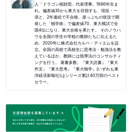
人「ドラゴン桜財団」代表理事。1996年生ま
れ。偏差値35から東大を目指すも、現役・一
浪と、2年連続で不合格。崖っぷちの状況で開
発した「独学術」で偏差値70、東大模試で全
国4位になり、東大合格を果たす。 そのノウハ
ウを全国の学生や学校の教師たちに伝えるた
め、2020年に株式会社カルペ・ディエムを設
立。全国の高校で高校生に思考法・勉強法を教
えているほか、教師には指導法のコンサルティ
ングを行う。 著書多数。『東大読書』『東大
作文』『東大思考』『東大独学』(いずれも東
洋経済新報社)はシリーズ累計40万部のベスト
セラー。