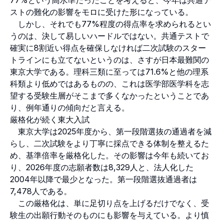
ストの難化の影響をモロに受けた形になっている。
しかし、それでも77%程度の得点率を求められるとい
うのは、決して易しいハードルではない。共通テストで
確実に8割近い得点を確保しなければ二次試験のスター
トラインにも立てないというのは、さすが日本最難関の
東京大学である。理科三類に至っては71.6%と他の理系
科類より低めではあるものの、これは医学部医学科を志
望する受験生層がそこまで多くなかったということであ
り、例年通りの傾向だと言える。
厳格化が続く東大入試
東京大学は2025年度から、第一段階選抜の通過者を減
らし、二次試験をより丁寧に採点できる体制を整えるた
め、基準倍率を厳格化した。その影響は今年も続いてお
り、2026年度の志願者数は8,329人と、法人化した
2004年以降で最少となった。第一段階選抜通過者は
7,478人である。
この厳格化は、単に足切り点を上げるだけでなく、受
験生の出願行動そのものにも影響を与えている。より慎