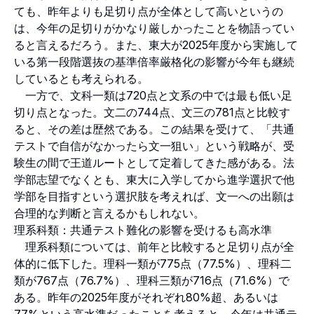
ても、昨年よりも足切り点が全体として高いというの
は、今年の足切りがかなり厳しかったことを物語ってい
ると言えるだろう。また、東大が2025年度から実施して
いる第一段階選抜の基準倍率厳格化の影響が今年も継続
しているとも考えられる。
一方で、文科一類は720点と文系の中では最も低い足
切り点となった。文二の744点、文三の781点と比較す
ると、その差は歴然である。この結果を受けて、「共通
テストで自信がなかったら文一狙い」という戦略が、受
験生の間で王道ルートとして定着してきた感がある。法
学部志望でなくとも、東大に入学してから進学選択で他
学部を目指すという選択肢を考えれば、文一への出願は
合理的な判断と言えるかもしれない。
理系科類：共通テスト難化の影響を受けるも高水準
理系科類については、前年と比較すると足切り点が全
体的に低下した。理科一類が775点（77.5%）、理科二
類が767点（76.7%）、理科三類が716点（71.6%）で
ある。昨年の2025年度がそれぞれ80%超、あるいは
77%という高水準だったことを考えると、今年は共通テ