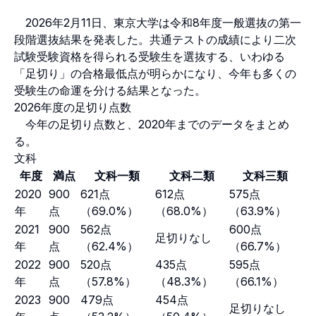
2026年2月11日、東京大学は令和8年度一般選抜の第一
段階選抜結果を発表した。共通テストの成績により二次
試験受験資格を得られる受験生を選抜する、いわゆる
「足切り」の合格最低点が明らかになり、今年も多くの
受験生の命運を分ける結果となった。
2026年度の足切り点数
今年の足切り点数と、2020年までのデータをまとめ
る。
文科
年度
満点
文科一類
文科二類
文科三類
2020
900
621点
612点
575点
年
点
（69.0%）
（68.0%）
（63.9%）
2021
900
562点
600点
足切りなし
年
点
（62.4%）
（66.7%）
2022
900
520点
435点
595点
年
点
（57.8%）
（48.3%）
（66.1%）
2023
900
479点
454点
足切りなし