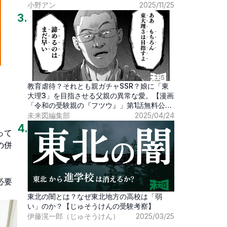
小野アン
2025/11/25
3
.
教育虐待？それとも親ガチャSSR？娘に「東
大理3」を目指させる父親の異常な愛。【漫画
「令和の受験親の『フツウ』」第1話無料公
開】
未来図編集部
2025/04/24
4
.
って
の併
必要
東北の闇とは？なぜ東北地方の高校は「弱
い」のか？【じゅそうけんの受験考察】
伊藤滉一郎（じゅそうけん）
2025/03/25