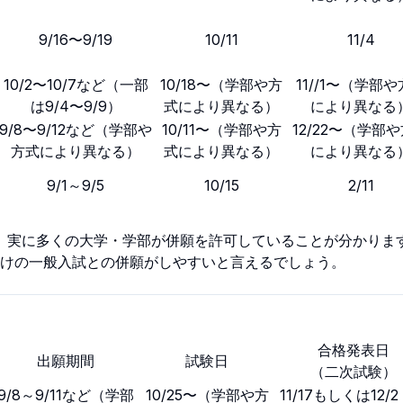
9/16〜9/19
10/11
11/4
10/2〜10/7など（一部
10/18〜（学部や方
11//1〜（学部
は9/4〜9/9）
式により異なる）
により異なる
9/8〜9/12など（学部や
10/11〜（学部や方
12/22〜（学部
方式により異なる）
式により異なる）
により異なる
9/1～9/5
10/15
2/11
、実に多くの大学・学部が併願を許可していることが分かりま
明けの一般入試との併願がしやすいと言えるでしょう。
合格発表日
出願期間
試験日
（二次試験）
9/8～9/11など（学部
10/25〜（学部や方
11/17もしくは12/