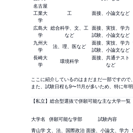
名古屋
工業大
工
面接、小論文など
学
広島大
総合科学、文、工
面接、実技、学力
学
など
試験、小論文など
九州大
面接、実技、学力
法、理、医など
学
試験、小論文など
長崎大
面接、共通テスト
環境科学
学
など
ここに紹介しているのはまだまだ一部ですので
また、試験日程も9〜11月が多いため、特に年
【私立】総合型選抜で併願可能な主な大学一覧
大学名
併願可能な学部
試験内容
青山学
文、法、国際政治
面接、小論文、学力