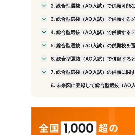
他大学の総合型選抜（AO入試）との併願
2
.
総合型選抜（AO入試）で併願可能
一般入試との併願
【国公立】総合型選抜で併願可能な主な大
学校推薦型選抜との併願
3
.
総合型選抜（AO入試）で併願する
【私立】総合型選抜で併願可能な主な大学
合格のチャンスが増える
4
.
総合型選抜（AO入試）で併願する
本命の大学を受験する前に練習できる
合格後に入学を辞退できない大学がある
精神的な余裕が生まれる
5
.
総合型選抜（AO入試）の併願校を
大学ごとに対策をする必要がある
試験内容が似ている大学を選ぶ
準備不足で共倒れするリスクがある
6
.
総合型選抜（AO入試）で併願する
難易度が同レベルの大学との併願は避ける
志望理由書は使い回さない
本命大学の前に志望度の低い大学を受ける
7
.
総合型選抜（AO入試）の併願に関
併願するときの志望理由書の例文
専願の大学に受かった後に辞退することは
8
.
未来図に登録して総合型選抜（AO
併願校に振り込んだ入学金は返ってくる？
併願するなら何校がおすすめ？