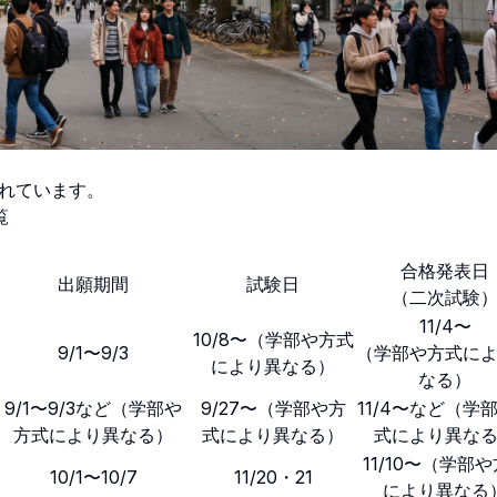
かれています。
覧
合格発表日
出願期間
試験日
（二次試験
11/4〜
10/8〜（学部や方式
9/1〜9/3
（学部や方式に
により異なる）
なる）
9/1〜9/3など（学部や
9/27〜（学部や方
11/4〜など（学
方式により異なる）
式により異なる）
式により異な
11/10〜（学部
10/1〜10/7
11/20・21
により異なる