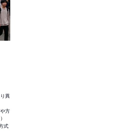
）
より異
部や方
る）
や方式
）