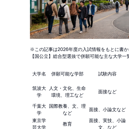
※この記事は2026年度の入試情報をもとに書
【国公立】総合型選抜で併願可能な主な大学一
大学名
併願可能な学部
試験内容
筑波大
人文・文化、生命
面接など
学
環境、理工など
千葉大
国際教養、文、理
面接、小論文など
学
など
東京学
面接、実技、小論
教育
芸大学
文、など