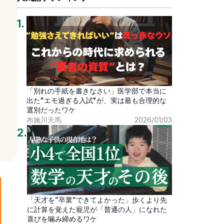
1
.
「別れの手紙を書きなさい」医学部で本当に
出た"エモ過ぎる入試"が、実は最も合理的な
選別だったワケ
布施川天馬
2026/01/03
2
.
「天才を”卒業”できてよかった」歩くより先
に計算を覚えた寵児が「普通の人」になれた
喜びを噛み締めるワケ