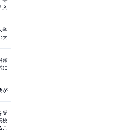
「入
大学
の大
併願
試に
要が
を受
高校
るこ