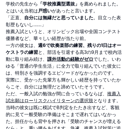
学校の先生から
「学校推薦型選抜」
を薦められました。
とはいえ当初は
戸惑い
があったと言います。
「正直、
自分には無縁だと思っていました
。目立った表
彰歴もないし……」
推薦入試というと、オリンピック出場や全国コンテスト
優勝者など、華々しい経歴が当たり前。
一方の彼女は、
週6で吹奏楽部の練習、残りの1日はオー
ケストラの練習
と、部活を引退する高3の9月まで校内活
動に取り組み続け、
課外活動の経験がゼロ
でした。いわ
ゆる「普通の学生生活」に全力で取り組んでいた彼女に
は、特別さを強調するエピソードがなかったのです。
実際に、受かった先輩方も輝かしい経歴を持っていたか
らこそ、自分には無理だと諦めていたそうです。
ただ、一般入試の勉強が間に合っているならば、
推薦入
試出願はローリスクハイリターンの選択肢
となります。
当時の彼女は既に模試でB判定をたたき出すなど、客観
的に見て一般受験の準備はそこまで遅れてはいなかっ
た。担任からも背中を押され「受験のチャンスが増える
なら」と、重い腰をあげます。急遽、推薦入試対策に追