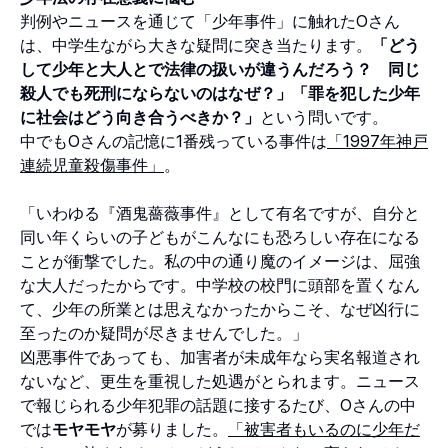
判例やニュースを通じて「少年事件」に触れたOさん
は、中学生ながら大きな疑問に突き当たります。
「どう
して少年と大人とで法律の扱いが違うんだろう？ 同じ
殺人でも死刑にならないのはなぜ？」「罪を犯した少年
に社会はどう向き合うべきか？」
という問いです。
中でもOさんの記憶に1番残っている事件は
「1997年神戸
連続児童殺傷事件」
。
「いわゆる『酒鬼薔薇事件』として有名ですが、自分と
同い年くらいの子どもがこんなにも恐ろしい存在になる
ことが衝撃でした。私の中の通り魔のイメージは、屈強
な大人だったからです。中学校の校門に頭部を置くなん
て、少年の所業とは思えなかったからこそ、なぜ凶行に
至ったのか疑問が尽きませんでした。」
凶悪事件であっても、加害者が未成年なら実名報道され
ないなど、更生を重視した処遇がとられます。ニュース
で報じられる少年犯罪の話題に接するたび、Oさんの中
では
モヤモヤ
が募りました。
「被害者もいるのに少年だ