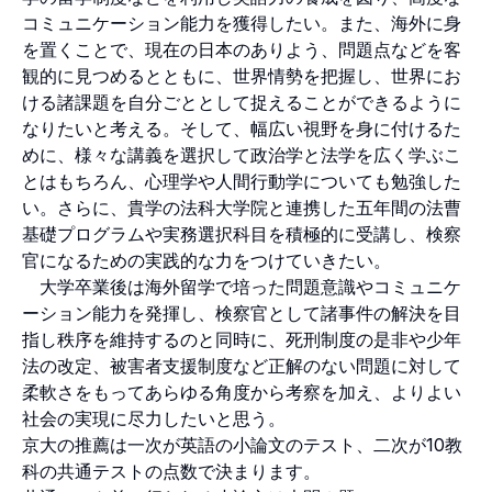
コミュニケーション能力を獲得したい。また、海外に身
を置くことで、現在の日本のありよう、問題点などを客
観的に見つめるとともに、世界情勢を把握し、世界にお
ける諸課題を自分ごととして捉えることができるように
なりたいと考える。そして、幅広い視野を身に付けるた
めに、様々な講義を選択して政治学と法学を広く学ぶこ
とはもちろん、心理学や人間行動学についても勉強した
い。さらに、貴学の法科大学院と連携した五年間の法曹
基礎プログラムや実務選択科目を積極的に受講し、検察
官になるための実践的な力をつけていきたい。
大学卒業後は海外留学で培った問題意識やコミュニケ
ーション能力を発揮し、検察官として諸事件の解決を目
指し秩序を維持するのと同時に、死刑制度の是非や少年
法の改定、被害者支援制度など正解のない問題に対して
柔軟さをもってあらゆる角度から考察を加え、よりよい
社会の実現に尽力したいと思う。
京大の推薦は一次が英語の小論文のテスト、二次が10教
科の共通テストの点数で決まります。