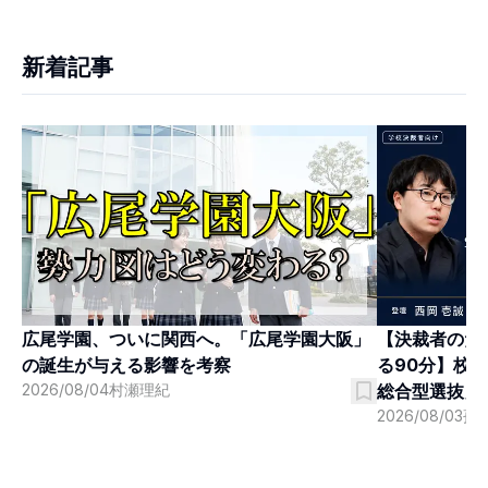
新着記事
広尾学園、ついに関西へ。「広尾学園大阪」
【決裁者のた
の誕生が与える影響を考察
る90分】校
2026/08/04
村瀬理紀
総合型選抜」
2026/08/03
孫