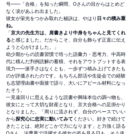
号——「合格」を知った瞬間、Oさんの目からはとめど
なく涙があふれ出ました。
彼女が栄光をつかみ取れた秘訣は、やはり
日々の積み重
ね。
「
京大の先生方は、肩書きより中身をちゃんと見てくれ
る
と感じました。だからこそ、自分も飾らず正直に伝え
ようと心がけました。」
幼少期からの読書習慣で培った語彙力・思考力、中高時
代に積んだ判例読解の蓄積、それをアウトプットする表
現力——派手さはなくとも、一歩ずつ積み上げてきたも
のが評価されたのです。もちろん部活や生徒会での経験
も志望理由書や面接で語り、大いにアピール材料になっ
たそう。
一見遠回りに思えるような読書や興味本位の調べ物も、
彼女にとって大切な財産となり、京大合格への足掛かり
となりました。「周りに流されず、自分のペースでいい
から
探究心に忠実に動いてみて
ください。好きで続けて
きたことは、絶対どこかで力になります」と力強く語る
Oさん。法曹界で活躍する彼女の姿を見る日も、そう遠