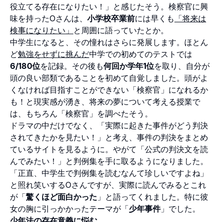
役立てる存在になりたい！」と感じたそう。検察官に興
味を持ったOさんは、
小学校卒業前
には早くも
「将来は
検事になりたい」
と周囲に語っていたとか。
中学生になると、その憧れはさらに発展します。ほとん
ど
勉強をせずに挑んだ
中学での初めてのテストでは
6/180位
を記録。その後も
何回か学年1位
を取り、自分が
頭の良い部類であることを初めて自覚しました。頭がよ
くなければ目指すことができない「検察官」になれるか
も！と現実感が湧き、将来の夢について考える授業で
は、もちろん「検察官」を調べたそう。
ドラマの中だけでなく、「実際に起きた事件がどう判決
されてきたかを見たい！」と考え、事件の判決をまとめ
ているサイトを見るように。やがて「公式の判決文を読
んでみたい！」と判例集を手に取るようになりました。
「正直、中学生で判例集を読むなんて珍しいですよね」
と照れ笑いするOさんですが、実際に読んでみるとこれ
が「
驚くほど面白かった
」と語ってくれました。特に彼
女の胸に引っかかったテーマが「
少年事件
」でした。
少年法の存在意義に悩む