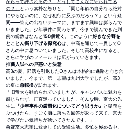
からって許されるの？ どうしてこんなに守られてる
の？」
という素朴な怒りと、「同じ年齢の自分なら絶対
にやらないのに、なぜ犯行に及ぶのだろう？」という疑
問——答えの出ないテーマに、ますます興味は膨らんで
いきました。少年事件に関わらず、今まで読んできた判
例の総数はなんと
150個近く
。このように
好きな分野を
とことん掘り下げる探究心
は、中高を通じて一貫してO
さんの中に息づいていました。そして高校生になると、
さらに学びのフィールドは広がっていきます。
推薦入試への戸惑いと決意
高3の夏、部活を引退したOさんは本格的に進路と向き合
いました。今まで、第一志望は九州大学でしたが、高3
の夏に
急転換
が訪れます。
「旧帝大を勧められていましたが、キャンパスに魅力を
感じられず、正直迷っていました。そんな時、京大の先
生に
『少年事件の厳罰化についてどう思うか』
と疑問を
ぶつけたら、すごく腑に落ちる回答が返って来て、京大
で学びたい気持ちが湧いてきたんです。」
急遽京大志望に変更しての受験生活。多忙を極める中、