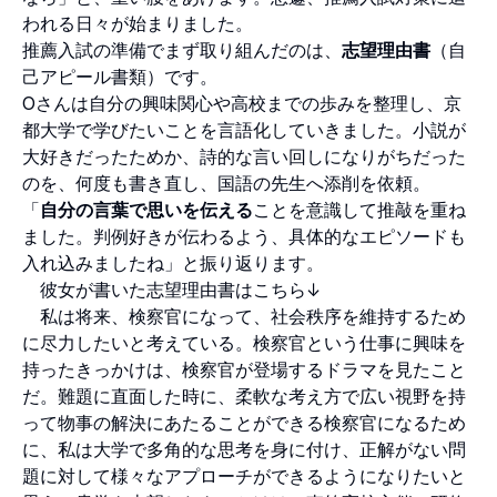
われる日々が始まりました。
推薦入試の準備でまず取り組んだのは、
志望理由書
（自
己アピール書類）です。
Oさんは自分の興味関心や高校までの歩みを整理し、京
都大学で学びたいことを言語化していきました。小説が
大好きだったためか、詩的な言い回しになりがちだった
のを、何度も書き直し、国語の先生へ添削を依頼。
「
自分の言葉で思いを伝える
ことを意識して推敲を重ね
ました。判例好きが伝わるよう、具体的なエピソードも
入れ込みましたね」と振り返ります。
彼女が書いた志望理由書はこちら↓
私は将来、検察官になって、社会秩序を維持するため
に尽力したいと考えている。検察官という仕事に興味を
持ったきっかけは、検察官が登場するドラマを見たこと
だ。難題に直面した時に、柔軟な考え方で広い視野を持
って物事の解決にあたることができる検察官になるため
に、私は大学で多角的な思考を身に付け、正解がない問
題に対して様々なアプローチができるようになりたいと