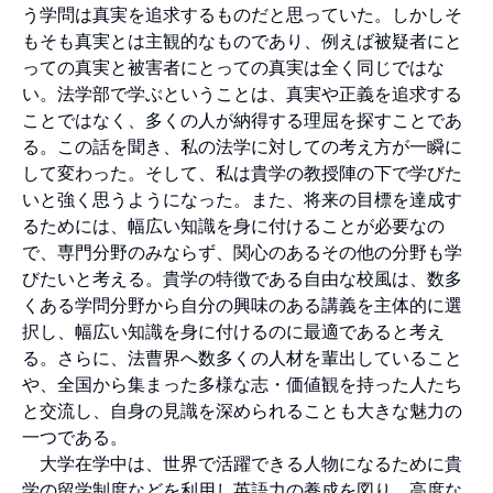
う学問は真実を追求するものだと思っていた。しかしそ
もそも真実とは主観的なものであり、例えば被疑者にと
っての真実と被害者にとっての真実は全く同じではな
い。法学部で学ぶということは、真実や正義を追求する
ことではなく、多くの人が納得する理屈を探すことであ
る。この話を聞き、私の法学に対しての考え方が一瞬に
して変わった。そして、私は貴学の教授陣の下で学びた
いと強く思うようになった。また、将来の目標を達成す
るためには、幅広い知識を身に付けることが必要なの
で、専門分野のみならず、関心のあるその他の分野も学
びたいと考える。貴学の特徴である自由な校風は、数多
くある学問分野から自分の興味のある講義を主体的に選
択し、幅広い知識を身に付けるのに最適であると考え
る。さらに、法曹界へ数多くの人材を輩出していること
や、全国から集まった多様な志・価値観を持った人たち
と交流し、自身の見識を深められることも大きな魅力の
一つである。
大学在学中は、世界で活躍できる人物になるために貴
学の留学制度などを利用し英語力の養成を図り、高度な