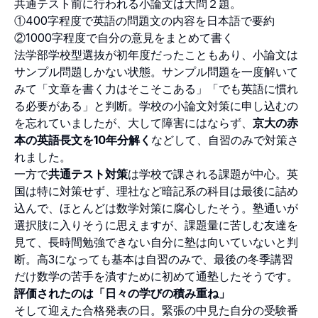
共通テスト前に行われる小論文は大問２題。
①400字程度で英語の問題文の内容を日本語で要約
②1000字程度で自分の意見をまとめて書く
法学部学校型選抜が初年度だったこともあり、小論文は
サンプル問題しかない状態。サンプル問題を一度解いて
みて「文章を書く力はそこそこある」「でも英語に慣れ
る必要がある」と判断。学校の小論文対策に申し込むの
を忘れていましたが、大して障害にはならず、
京大の赤
本の英語長文を10年分解く
などして、自習のみで対策さ
れました。
一方で
共通テスト対策
は学校で課される課題が中心。英
国は特に対策せず、理社など暗記系の科目は最後に詰め
込んで、ほとんどは数学対策に腐心したそう。塾通いが
選択肢に入りそうに思えますが、課題量に苦しむ友達を
見て、長時間勉強できない自分に塾は向いていないと判
断。高3になっても基本は自習のみで、最後の冬季講習
だけ数学の苦手を潰すために初めて通塾したそうです。
評価されたのは「日々の学びの積み重ね」
そして迎えた合格発表の日。緊張の中見た自分の受験番