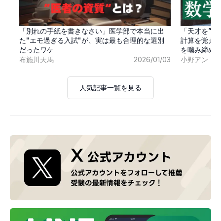
「別れの手紙を書きなさい」医学部で本当に出
「天才を”卒
た"エモ過ぎる入試"が、実は最も合理的な選別
計算を覚え
だったワケ
を噛み締め
布施川天馬
2026/01/03
小野アン
人気記事一覧を見る