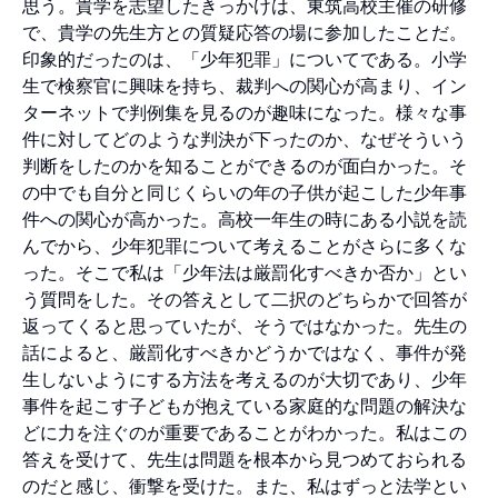
思う。貴学を志望したきっかけは、東筑高校主催の研修
で、貴学の先生方との質疑応答の場に参加したことだ。
印象的だったのは、「少年犯罪」についてである。小学
生で検察官に興味を持ち、裁判への関心が高まり、イン
ターネットで判例集を見るのが趣味になった。様々な事
件に対してどのような判決が下ったのか、なぜそういう
判断をしたのかを知ることができるのが面白かった。そ
の中でも自分と同じくらいの年の子供が起こした少年事
件への関心が高かった。高校一年生の時にある小説を読
んでから、少年犯罪について考えることがさらに多くな
った。そこで私は「少年法は厳罰化すべきか否か」とい
う質問をした。その答えとして二択のどちらかで回答が
返ってくると思っていたが、そうではなかった。先生の
話によると、厳罰化すべきかどうかではなく、事件が発
生しないようにする方法を考えるのが大切であり、少年
事件を起こす子どもが抱えている家庭的な問題の解決な
どに力を注ぐのが重要であることがわかった。私はこの
答えを受けて、先生は問題を根本から見つめておられる
のだと感じ、衝撃を受けた。また、私はずっと法学とい