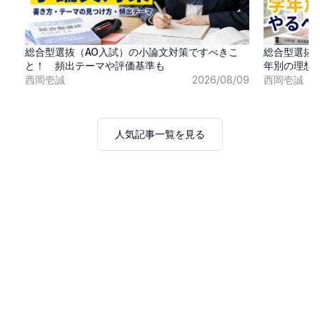
総合型選抜（AO入試）の小論文対策ですべきこ
総合型選抜
と！ 頻出テーマや評価基準も
年別の理想
西岡壱誠
2026/08/09
西岡壱誠
人気記事一覧を見る