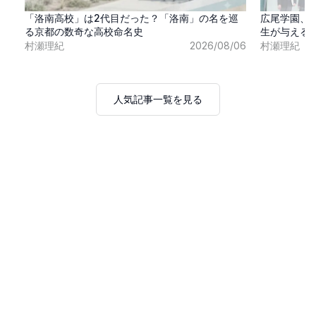
「洛南高校」は2代目だった？「洛南」の名を巡
広尾学園、
る京都の数奇な高校命名史
生が与える
村瀬理紀
2026/08/06
村瀬理紀
人気記事一覧を見る