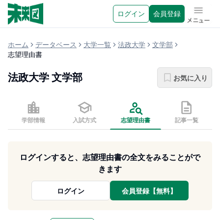
ログイン
会員登録
メニュ
ホーム
データベース
大学一覧
法政大学
文学部
志望理由書
法政大学
文学部
お気に入り
学部情報
入試方式
志望理由書
記事一覧
ログインすると、志望理由書の全文をみることがで
きます
ログイン
会員登録【無料】