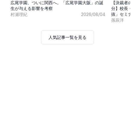
広尾学園、ついに関西へ。「広尾学園大阪」の誕
【決裁者の
生が与える影響を考察
分】校長・
抜」セミナ
村瀬理紀
2026/08/04
孫辰洋
人気記事一覧を見る