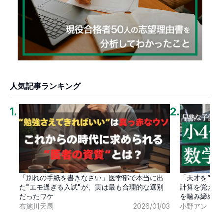
人気記事ランキング
1
.
2
.
「別れの手紙を書きなさい」医学部で本当に出
「天才を”卒
た"エモ過ぎる入試"が、実は最も合理的な選別
計算を覚え
だったワケ
を噛み締め
布施川天馬
2026/01/03
小野アン