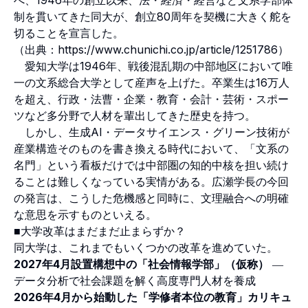
制を貫いてきた同大が、創立80周年を契機に大きく舵を
切ることを宣言した。
（出典：
https://www.chunichi.co.jp/article/1251786
）
愛知大学は1946年、戦後混乱期の中部地区において唯
一の文系総合大学として産声を上げた。卒業生は16万人
を超え、行政・法曹・企業・教育・会計・芸術・スポー
ツなど多分野で人材を輩出してきた歴史を持つ。
しかし、生成AI・データサイエンス・グリーン技術が
産業構造そのものを書き換える時代において、「文系の
名門」という看板だけでは中部圏の知的中核を担い続け
ることは難しくなっている実情がある。広瀬学長の今回
の発言は、こうした危機感と同時に、文理融合への明確
な意思を示すものといえる。
■大学改革はまだまだ止まらずか？
同大学は、これまでもいくつかの改革を進めていた。
2027年4月設置構想中の「社会情報学部」（仮称）
―
データ分析で社会課題を解く高度専門人材を養成
2026年4月から始動した「学修者本位の教育」カリキュ