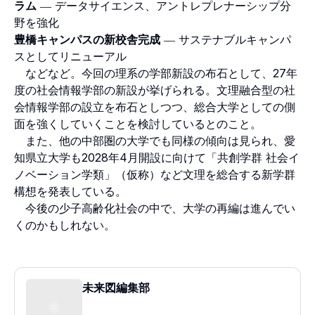
ラム
― データサイエンス、アントレプレナーシップ分
野を強化
豊橋キャンパスの新校舎完成
― サステナブルキャンパ
スとしてリニューアル
などなど。今回の理系の学部新設の布石として、27年
度の社会情報学部の新設が挙げられる。文理融合型の社
会情報学部の設立を布石としつつ、総合大学としての側
面を強くしていくことを検討しているとのこと。
また、他の中部圏の大学でも同様の傾向は見られ、愛
知県立大学も2028年4月開設に向けて「共創学群 社会イ
ノベーション学類」（仮称）など文理を総合する新学群
構想を発表している。
今後の少子高齢化社会の中で、大学の再編は進んでい
くのかもしれない。
未来図編集部