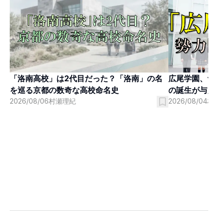
「洛南高校」は2代目だった？「洛南」の名
広尾学園、つ
を巡る京都の数奇な高校命名史
の誕生が与え
2026/08/06
村瀬理紀
2026/08/04
村