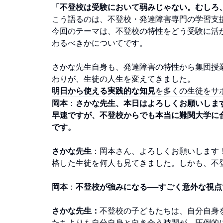
「不登校は受験において弱みじゃない。むしろ
こう語るのは、不登校・発達障害専門の学習支
今回のテーマは、不登校の特性をどう受験に活
わるべきかについてです。
さかな先生自身も、発達障害の特性から集団授
わりが、生徒の人生を変えてきました。
明日から使える実践的な知見
を多くの生徒をサ
岡本
：
さかな先生、本日はよろしくお願いしま
早速ですが、不登校からでも本当に難関大学に
です。
さかな先生
：岡本さん、よろしくお願いします
格した生徒を何人も見てきました。しかも、不
岡本
：
不登校が強みになる──すごく意外な視点
さかな先生：
不登校の子どもたちは、自分自身
たちよりも自分自身と向き合う時間が、圧倒的