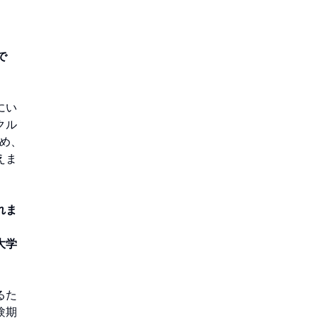
で
にい
クル
め、
えま
れま
大学
るた
験期