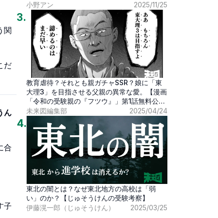
小野アン
2025/11/25
3
.
う関
こだ
教育虐待？それとも親ガチャSSR？娘に「東
大理3」を目指させる父親の異常な愛。【漫画
「令和の受験親の『フツウ』」第1話無料公
開】
未来図編集部
2025/04/24
うん
4
.
に合
東北の闇とは？なぜ東北地方の高校は「弱
い」のか？【じゅそうけんの受験考察】
す子
伊藤滉一郎（じゅそうけん）
2025/03/25