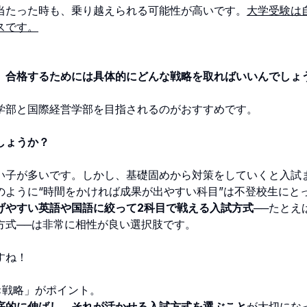
当たった時も、乗り越えられる可能性が高いです。
大学受験は
スです。
、合格するためには具体的にどんな戦略を取ればいいんでしょ
学部と国際経営学部を目指されるのがおすすめです。
しょうか？
い子が多いです。しかし、基礎固めから対策をしていくと入試
のように“時間をかければ成果が出やすい科目”は不登校生にと
げやすい英語や国語に絞って2科目で戦える入試方式
──たとえ
方式──は非常に相性が良い選択肢です。
すね！
×戦略」がポイント。
底的に伸ばし、それが活かせる入試方式を選ぶこと
が大切にな