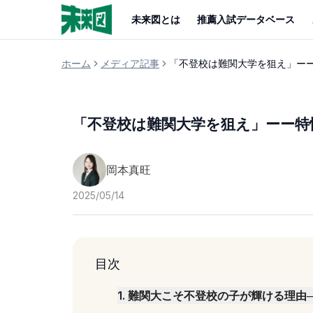
未来図とは
推薦入試データベース
ホーム
メディア記事
「不登校は難関大学を狙え」ー
「不登校は難関大学を狙え」ーー特
岡本真旺
2025/05/14
目次
1
.
難関大こそ不登校の子が輝ける理由─