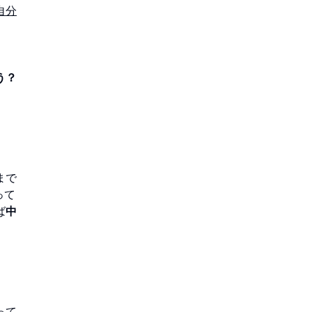
自分
う？
まで
って
ば
中
って