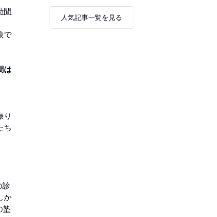
時間
人気記事一覧を見る
験で
間は
振り
たち
？
の診
しか
の塾