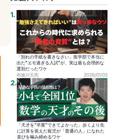
1
.
「別れの手紙を書きなさい」医学部で本当に
出た"エモ過ぎる入試"が、実は最も合理的な
選別だったワケ
布施川天馬
2026/01/03
2
.
「天才を”卒業”できてよかった」歩くより先
に計算を覚えた寵児が「普通の人」になれた
喜びを噛み締めるワケ