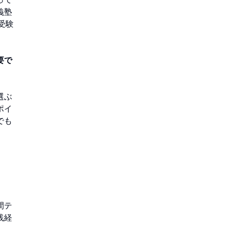
義塾
受験
要で
選ぶ
ポイ
でも
間テ
践経