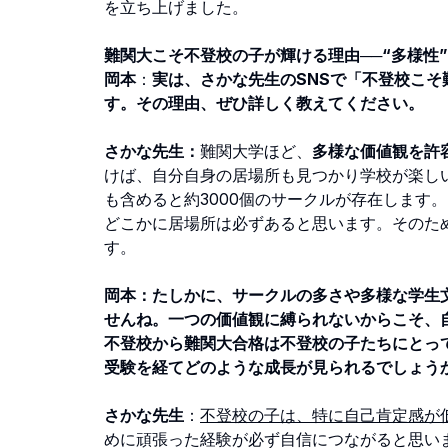
を立ち上げました。
難関大こそ不登校の子が輝ける理由──“多様性
岡本
：
実は、さかな先生のSNSで「不登校こ
す。その理由、ぜひ詳しく教えてください。
さかな先生：
難関大学ほど、
多様な価値観を許
けば、自分自身の居場所も見つかり学校が楽し
も含めると約3000個のサークルが存在します
どこかに居場所は必ずあると思います。そのた
す。
岡本：たしかに、サークルの多さや多様な学生
せんね。一つの価値観に縛られないからこそ、
不登校から難関大合格は不登校の子たちにとっ
受験を経てどのような成長が見られるでしょう
さかな先生
：
不登校の子は、特に自己肯定感が
めに頑張った経験が必ず自信につながると思い