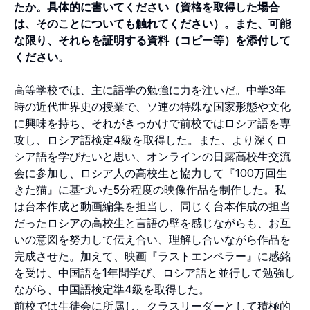
たか。具体的に書いてください（資格を取得した場合
は、そのことについても触れてください）。また、可能
な限り、それらを証明する資料（コピー等）を添付して
ください。
高等学校では、主に語学の勉強に力を注いだ。中学3年
時の近代世界史の授業で、ソ連の特殊な国家形態や文化
に興味を持ち、それがきっかけで前校ではロシア語を専
攻し、ロシア語検定4級を取得した。また、より深くロ
シア語を学びたいと思い、オンラインの日露高校生交流
会に参加し、ロシア人の高校生と協力して『100万回生
きた猫』に基づいた5分程度の映像作品を制作した。私
は台本作成と動画編集を担当し、同じく台本作成の担当
だったロシアの高校生と言語の壁を感じながらも、お互
いの意図を努力して伝え合い、理解し合いながら作品を
完成させた。加えて、映画『ラストエンペラー』に感銘
を受け、中国語を1年間学び、ロシア語と並行して勉強し
ながら、中国語検定準4級を取得した。
前校では生徒会に所属し、クラスリーダーとして積極的