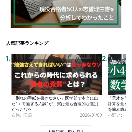
人気記事ランキング
1
.
2
.
「別れの手紙を書きなさい」医学部で本当に出
「天才を”卒
た"エモ過ぎる入試"が、実は最も合理的な選別
計算を覚え
だったワケ
を噛み締め
布施川天馬
2026/01/03
小野アン
人気記事一覧を見る