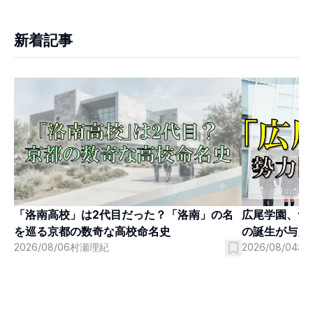
新着記事
「洛南高校」は2代目だった？「洛南」の名
広尾学園、つ
を巡る京都の数奇な高校命名史
の誕生が与え
2026/08/06
村瀬理紀
2026/08/04
村