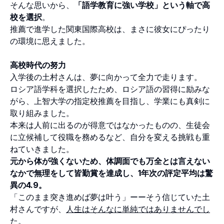
そんな思いから、
「語学教育に強い学校」という軸で高
校を選択
。
推薦で進学した関東国際高校は、まさに彼女にぴったり
の環境に思えました。
高校時代の努力
入学後の土村さんは、夢に向かって全力で走ります。
ロシア語学科を選択したため、ロシア語の習得に励みな
がら、上智大学の指定校推薦を目指し、学業にも真剣に
取り組みました。
本来は人前に出るのが得意ではなかったものの、生徒会
に立候補して役職を務めるなど、自分を変える挑戦も重
ねていきました。
元から体が強くないため、体調面でも万全とは言えない
なかで無理をして皆勤賞を達成し、1年次の評定平均は驚
異の4.9。
「このまま突き進めば夢は叶う」ーーそう信じていた土
村さんですが、
人生はそんなに単純ではありませんでし
た。