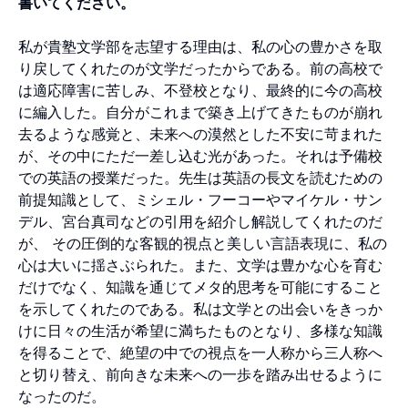
書いてください。
私が貴塾文学部を志望する理由は、私の心の豊かさを取
り戻してくれたのが文学だったからである。前の高校で
は適応障害に苦しみ、不登校となり、最終的に今の高校
に編入した。自分がこれまで築き上げてきたものが崩れ
去るような感覚と、未来への漠然とした不安に苛まれた
が、その中にただ一差し込む光があった。それは予備校
での英語の授業だった。先生は英語の長文を読むための
前提知識として、ミシェル・フーコーやマイケル・サン
デル、宮台真司などの引用を紹介し解説してくれたのだ
が、 その圧倒的な客観的視点と美しい言語表現に、私の
心は大いに揺さぶられた。また、文学は豊かな心を育む
だけでなく、知識を通じてメタ的思考を可能にすること
を示してくれたのである。私は文学との出会いをきっか
けに日々の生活が希望に満ちたものとなり、多様な知識
を得ることで、絶望の中での視点を一人称から三人称へ
と切り替え、前向きな未来への一歩を踏み出せるように
なったのだ。