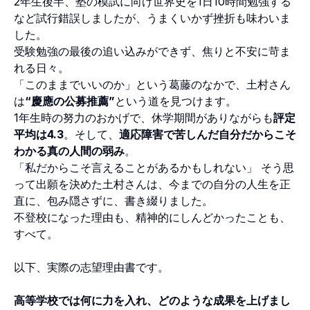
2年生後半、塾の模試に向け世界史を1日10時間勉強する
など試行錯誤しましたが、うまくいかず挫折も味わいま
した。
受験勉強の最後の追い込みができず、焦りと不安に苛ま
れる日々。
「このままでいいのか」という葛藤のなかで、土村さん
は
“慶應の公募推薦”
という道を見つけます。
1年生時の努力のおかげで、休学期間がありながらも
評定
平均は4.3
。そして、
適応障害で苦しんだ自分だからこそ
わかる真の人間の弱み
。
「私だからこそ言えることがあるかもしれない」 そう思
って出願を決めた土村さんは、今までの自分の人生を正
直に、包み隠さずに、書き綴りました。
不登校になった理由も、精神的にしんどかったことも、
すべて。
以下、実際の志望理由書です。
高等学校では何に力を入れ、どのような成果を上げまし