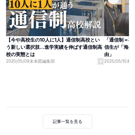
【今や高校生の10人に1人】通信制高校とい
「通信制＝不利
う新しい選択肢...進学実績を伸ばす通信制高
信生が「海外
校の実態とは
由」
2025/05/09
未来図編集部
2025/05/10
未
記事一覧を見る