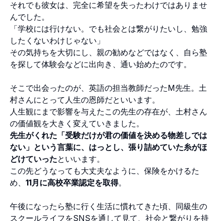
それでも彼女は、完全に希望を失ったわけではありませ
んでした。
「学校には行けない。でも社会とは繋がりたいし、勉強
したくないわけじゃない」
その気持ちを大切にし、親の勧めなどではなく、自ら塾
を探して体験会などに出向き、通い始めたのです。
そこで出会ったのが、英語の担当教師だったM先生。土
村さんにとって人生の恩師だといいます。
人生観にまで影響を与えたこの先生の存在が、土村さん
の価値観を大きく変えていきました。
先生がくれた「受験だけが君の価値を決める物差しでは
ない」という言葉に、はっとし、張り詰めていた糸がほ
どけていった
といいます。
この先どうなっても大丈夫なように、保険をかけるた
め、
11月に高校卒業認定を取得
。
午後になったら塾に行く生活に慣れてきた頃、同級生の
スクールライフをSNSを通して見て、社会と繋がりを持