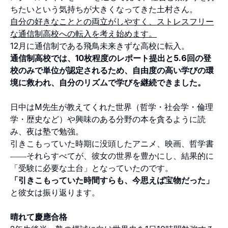
ちたいという気持ちが大きくなってきた土村さん。
自分の好きなこととの両立がしやすく、ストレスフリー
な通信制高校への転入を考え始めます。
12月に通信制である飛鳥未来きずな高校に転入。
通信制高校では、10枚程度のレポート提出と5.6回の登
校のみで単位が認定されるため、自由度の高い学びの環
境に救われ、自分のリズムで学びを継続できました。
日中はM先生が教えてくれた世界（哲学・社会学・倫理
学・歴史など）や興味のある分野の本を貪るように読
み、夜は塾で勉強。
引きこもっていた時期に没頭したアニメ、映画、哲学書
――それらすべてが、彼女の世界を豊かにし、結果的に
「受験に必要な土台」となっていたのです。
「引きこもっていた時間すらも、今思えば宝物だった」
と彼女は振り返ります。
晴れて慶應合格