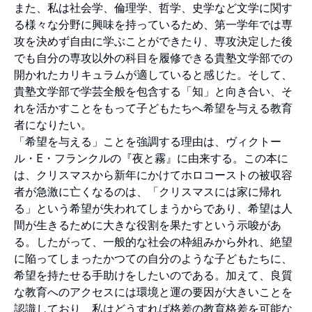
また、私は社会学、倫理学、哲学、史学など文学に関す
る様々な分野に興味を持っているため、第一学年では専
攻を決めず自由に学ぶことができたり、専攻決定した後
でも自分の専攻以外の科目を履修できる貴塾文学部での
開かれたカリキュラムが適していると感じた。そして、
貴塾文学部で学芸全般を包含する「知」と向き合い、そ
れを活かすことをもって子どもたちへ希望を与える教育
者になりたい。
「希望を与える」ことを強調する理由は、ヴィクトー
ル・E・フランクルの『夜と霧』に由来する。この本に
は、クリスマスから新年にかけてホロコーストの被収容
者が急激に亡くなるのは、「クリスマスには家に帰れ
る」という希望が失われてしまうからであり、希望は人
間が生きるために大きな役割を果たすという示唆があ
る。したがって、一般的な社会の枠組みから外れ、絶望
に陥ってしまったかつての自分のような子どもたちに、
希望を持たせる手助けをしたいのである。加えて、良質
な教育へのアクセスには環境と運の要因が大きいことを
認識しており、私はどうすれば格差の教育格差を可能な