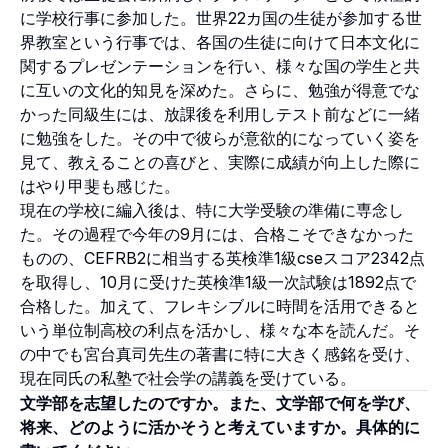
に学校行事に参加した。世界22カ国の生徒が参加する世
界教室という行事では、各国の生徒に向けて日本文化に
関するプレゼンテーションを行い、様々な国の学生と共
に互いの文化的知見を深めた。さらに、勉強が得意でな
かった同級生には、放課後を利用しテスト前などに一緒
に勉強をした。その中で彼らが意欲的になっていく姿を
見て、教えることの喜びと、実際に成績が向上した際に
はやり甲斐も感じた。
現在の学校に編入後は、特に大学受験の準備に専念し
た。その過程で今年の9月には、合格こそできなかった
ものの、CEFRB2に相当する英検準1級cseスコア2342点
を取得し、10月に受けた英検準1級一次試験は1892点で
合格した。加えて、フレキシブルに時間を活用できると
いう単位制高校の利点を活かし、様々な本を読んだ。そ
の中でも宮台真司先生の著書に特に大きく感銘を受け、
現在同氏の私塾で社会学の講義を受けている。
文学部を志望したのですか。また、文学部で何を学び、
将来、どのように活かそうと考えていますか。具体的に